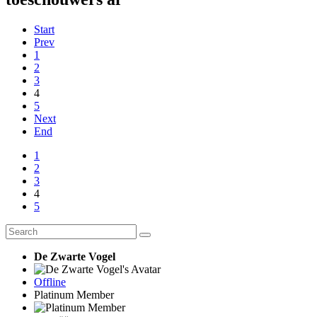
Start
Prev
1
2
3
4
5
Next
End
1
2
3
4
5
De Zwarte Vogel
Offline
Platinum Member