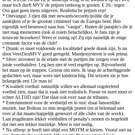
maar toch durft MVV de prijzen omhoog te gooien. € 20,- tegen
Oss gaat geen mens uitgeven. Realistische prijzen svp!
* Ontvangst: 3 rijen dik met stewards/security/politie die je
aankijken of je de grootste crimineel van de Euregio bent. Ben
eigenlijk wel benieuwd naar hun "vangst". Buiten de paraplu's die je
niet mag meenemen (ook al zoiets belachelijks). Je fans zijn je
trouwste bezoekers! Wees er zuinig op! Zij zijn namelijk de enige
constante factor van de club!
* Drank: er moet voldoende en kwalitatief goede drank zijn. Is nu
door VeerZienMVV goed geregeld. Muntjessysteem is ook prima.
* Sfeer: investeer in de relatie met de partijen die zorgen voor de
juiste voetbalsfeer. Leg hen niet té veel regeltjes op. Bijvoorbeeld
het staan op de trappen. Gezeur om niets. Ik snap de achterliggende
gedachten wel, maar wees niet kinderachtig. Dit seizoen zie je hoe
belangrijk een 12e man is!
* Kwaliteit voetbal: natuurlijk willen we allemaal oogstrelend
voetbal zien, maar dat is vaak niet realistisch. Passie en inzet moet er
echter ALTIJD zijn! Dat slaat ook over naar de tribunes.
* Entertainment voor de wedstrijd en in rust: draai fatsoenlijke
muziek, laat Boileau zo min mogelijk praten (en al helemaal niet
over al dat maatschappelijk geneuzel of alle clubs van de week).
Laat jeugdteams lekker voetballen of penalty's nemen en begeleidt
dat met een lekker muziekje. Meer is niet nodig.
* Na afloop: je hoeft niet altijd een MOTM te kiezen. Vooral niet na