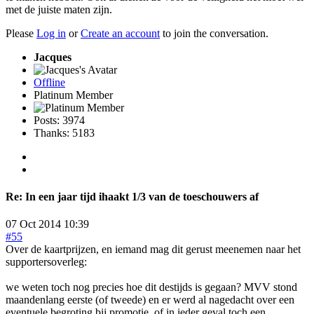
met de juiste maten zijn.
Please
Log in
or
Create an account
to join the conversation.
Jacques
Offline
Platinum Member
Posts: 3974
Thanks: 5183
Re:
In een jaar tijd ihaakt 1/3 van de toeschouwers af
07 Oct 2014 10:39
#55
Over de kaartprijzen, en iemand mag dit gerust meenemen naar het
supportersoverleg:
we weten toch nog precies hoe dit destijds is gegaan? MVV stond
maandenlang eerste (of tweede) en er werd al nagedacht over een
eventuele begroting bij promotie, of in ieder geval toch een