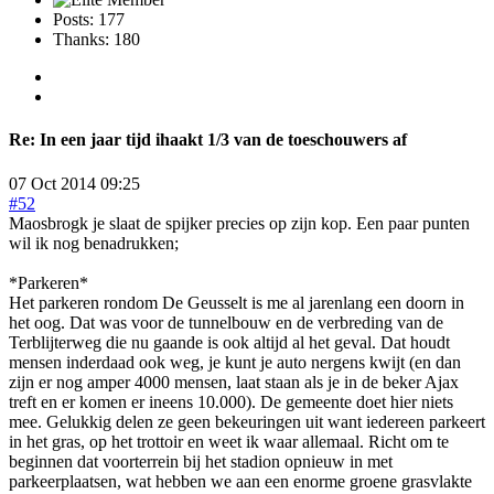
Posts: 177
Thanks: 180
Re:
In een jaar tijd ihaakt 1/3 van de toeschouwers af
07 Oct 2014 09:25
#52
Maosbrogk je slaat de spijker precies op zijn kop. Een paar punten
wil ik nog benadrukken;
*Parkeren*
Het parkeren rondom De Geusselt is me al jarenlang een doorn in
het oog. Dat was voor de tunnelbouw en de verbreding van de
Terblijterweg die nu gaande is ook altijd al het geval. Dat houdt
mensen inderdaad ook weg, je kunt je auto nergens kwijt (en dan
zijn er nog amper 4000 mensen, laat staan als je in de beker Ajax
treft en er komen er ineens 10.000). De gemeente doet hier niets
mee. Gelukkig delen ze geen bekeuringen uit want iedereen parkeert
in het gras, op het trottoir en weet ik waar allemaal. Richt om te
beginnen dat voorterrein bij het stadion opnieuw in met
parkeerplaatsen, wat hebben we aan een enorme groene grasvlakte