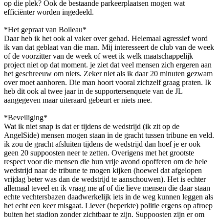
op die plek? Ook de bestaande parkeerplaatsen mogen wat
efficiënter worden ingedeeld.
*Het gepraat van Boileau*
Daar heb ik het ook al vaker over gehad. Helemaal agressief word
ik van dat geblaat van die man. Mij interesseert de club van de week
of de voorzitter van de week of weet ik welk maatschappelijk
project niet op dat moment. je ziet dat veel mensen zich ergeren aan
het geschreeuw om niets. Zeker niet als ik daar 20 minuten gezwam
over moet aanhoren. Die man hoort vooral zichzelf graag praten. Ik
heb dit ook al twee jaar in de supportersenquete van de JL
aangegeven maar uiteraard gebeurt er niets mee.
*Beveiliging*
Wat ik niet snap is dat er tijdens de wedstrijd (ik zit op de
AngelSide) mensen mogen staan in de gracht tussen tribune en veld.
ik zou de gracht afsluiten tijdens de wedstrijd dan hoef je er ook
geen 20 suppoosten neer te zetten. Overigens met het grootste
respect voor die mensen die hun vrije avond opofferen om de hele
wedstrijd naar de tribune te mogen kijken (hoewel dat afgelopen
vrijdag beter was dan de wedstrijd te aanschouwen). Het is echter
allemaal teveel en ik vraag me af of die lieve mensen die daar staan
echte vechtersbazen daadwerkelijk iets in de weg kunnen leggen als
het echt een keer misgaat. Liever (beperkte) politie ergens op afroep
buiten het stadion zonder zichtbaar te zijn. Suppoosten zijn er om