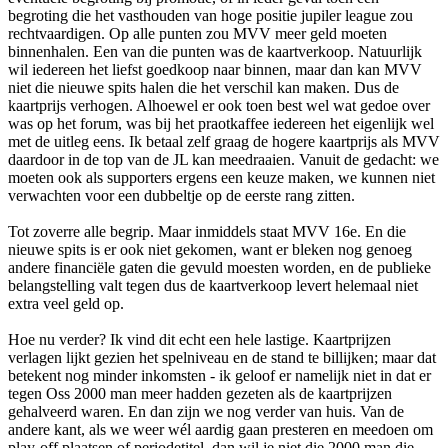
begroting die het vasthouden van hoge positie jupiler league zou
rechtvaardigen. Op alle punten zou MVV meer geld moeten
binnenhalen. Een van die punten was de kaartverkoop. Natuurlijk
wil iedereen het liefst goedkoop naar binnen, maar dan kan MVV
niet die nieuwe spits halen die het verschil kan maken. Dus de
kaartprijs verhogen. Alhoewel er ook toen best wel wat gedoe over
was op het forum, was bij het praotkaffee iedereen het eigenlijk wel
met de uitleg eens. Ik betaal zelf graag de hogere kaartprijs als MVV
daardoor in de top van de JL kan meedraaien. Vanuit de gedacht: we
moeten ook als supporters ergens een keuze maken, we kunnen niet
verwachten voor een dubbeltje op de eerste rang zitten.
Tot zoverre alle begrip. Maar inmiddels staat MVV 16e. En die
nieuwe spits is er ook niet gekomen, want er bleken nog genoeg
andere financiële gaten die gevuld moesten worden, en de publieke
belangstelling valt tegen dus de kaartverkoop levert helemaal niet
extra veel geld op.
Hoe nu verder? Ik vind dit echt een hele lastige. Kaartprijzen
verlagen lijkt gezien het spelniveau en de stand te billijken; maar dat
betekent nog minder inkomsten - ik geloof er namelijk niet in dat er
tegen Oss 2000 man meer hadden gezeten als de kaartprijzen
gehalveerd waren. En dan zijn we nog verder van huis. Van de
andere kant, als we weer wél aardig gaan presteren en meedoen om
play-off plaatsen of periodetitel, dan wil je niet die 2000 man die