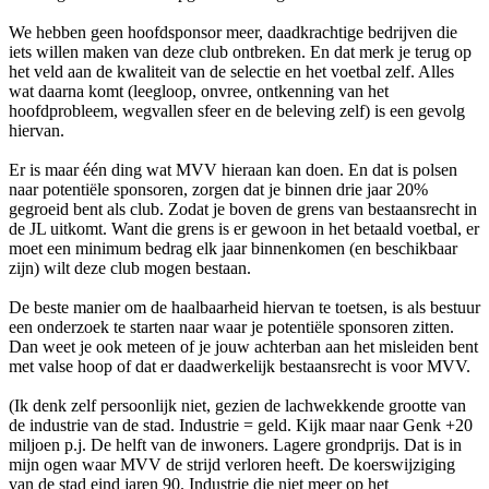
We hebben geen hoofdsponsor meer, daadkrachtige bedrijven die
iets willen maken van deze club ontbreken. En dat merk je terug op
het veld aan de kwaliteit van de selectie en het voetbal zelf. Alles
wat daarna komt (leegloop, onvree, ontkenning van het
hoofdprobleem, wegvallen sfeer en de beleving zelf) is een gevolg
hiervan.
Er is maar één ding wat MVV hieraan kan doen. En dat is polsen
naar potentiële sponsoren, zorgen dat je binnen drie jaar 20%
gegroeid bent als club. Zodat je boven de grens van bestaansrecht in
de JL uitkomt. Want die grens is er gewoon in het betaald voetbal, er
moet een minimum bedrag elk jaar binnenkomen (en beschikbaar
zijn) wilt deze club mogen bestaan.
De beste manier om de haalbaarheid hiervan te toetsen, is als bestuur
een onderzoek te starten naar waar je potentiële sponsoren zitten.
Dan weet je ook meteen of je jouw achterban aan het misleiden bent
met valse hoop of dat er daadwerkelijk bestaansrecht is voor MVV.
(Ik denk zelf persoonlijk niet, gezien de lachwekkende grootte van
de industrie van de stad. Industrie = geld. Kijk maar naar Genk +20
miljoen p.j. De helft van de inwoners. Lagere grondprijs. Dat is in
mijn ogen waar MVV de strijd verloren heeft. De koerswijziging
van de stad eind jaren 90. Industrie die niet meer op het