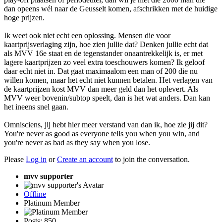
dan opeens wél naar de Geusselt komen, afschrikken met de huidige
hoge prijzen.
Ik weet ook niet echt een oplossing. Mensen die voor
kaartprijsverlaging zijn, hoe zien jullie dat? Denken jullie echt dat
als MVV 16e staat en de tegenstander onaantrekkelijk is, er met
lagere kaartprijzen zo veel extra toeschouwers komen? Ik geloof
daar echt niet in. Dat gaat maximaalom een man of 200 die nu
willen komen, maar het echt niet kunnen betalen. Het verlagen van
de kaartprijzen kost MVV dan meer geld dan het oplevert. Als
MVV weer bovenin/subtop speelt, dan is het wat anders. Dan kan
het ineens snel gaan.
Omnisciens, jij hebt hier meer verstand van dan ik, hoe zie jij dit?
You're never as good as everyone tells you when you win, and
you're never as bad as they say when you lose.
Please
Log in
or
Create an account
to join the conversation.
mvv supporter
Offline
Platinum Member
Posts: 850