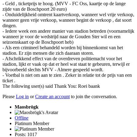
- Geld , ticketprijs te hoog. (MVV - FC Oss, kaartje op de lange
zijde van de Boschpoort 20 euro)
- Onduidelijkheid omtrent kaartverkoop, wanneer wel vrije verkoop,
wanneer geen vrije verkoop, wanneer begint de verkoop , dat soort
dingen.
- Iedere week een andere manier van stadion betreden (voornamelijk
wanneer je voor de wedstrijd naar de Gouden Ster wil en een
seizoenskaart op de Boschpoort heb)
- Als een crimineel behandeld worden bij binnenkomst van het
stadion. Er zijn mensen die zich daaraan storen.
- Afschrikkend effect van de overdreven politiemacht voor het
stadion, lijkt er vaak op dat er heel wat staat te gebeuren, terwijl er
bijvoorbeeld slechts MVV - Almere gespeeld wordt.
- Voetbal is niet om aan te zien . Zeker in relatie tot de prijs van een
ticket .
The following user(s) said Thank You:
Roei baank
Please
Log in
or
Create an account
to join the conversation.
Maosbrögk
Offline
Platinum Member
Posts: 1017