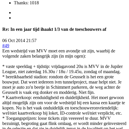
Thanks: 1018
Re:
In een jaar tijd ihaakt 1/3 van de toeschouwers af
06 Oct 2014 21:57
#49
Een wedstrijd van MVV moet een avondje uit zijn, waarbij de
volgende zaken belangrijk zijn (in mijn ogen):
* vaste speeldag + tijdstip: vrijdagavond 20u is MVV in de Jupiler
League, niet zaterdag 16.30u / 18u / 19.45u, zondag of maandag.
* bereikbaarheid stadion: rondom de Geusselt is het een grote
bouwput. Dat weet iedereen ivm tunnelproject, maar helpt niet. Je
moet je auto zo'n beetje in Schimmert parkeren, de weg achter de
Geusselt is vaak erg donker en modderig. Niet fijn.
* Kaartverkoop: eenduidigheid en duidelijkheid. Het moet gewoon
altijd mogelijk zijn om voor de wedstrijd bij een kassa een kaartje te
kopen. Nu is het vaak onduidelijk en toeschouweronvriendelijk:
wel/niet kaartverkoop bij loket, ID-controle wel/niet verplicht, etc.
* Toegangsprijzen: losse tickets zijn veeeeeel te duur. MVV
bezuinigt, begroting gaat flink omlaag, er wordt minder geïnvesteerd
in de selectie en dat zie je duidelijk terug in de kwaliteit op het wel,