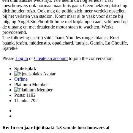
een dramatische wedstrijd. Wie neemt dit nog serieus? Laat
toeschouwers ook normaal naar huis gaan. Geen hekken plotseling
dichthouden ofzo. Ook mag de politie zich meer verdekt opstellen
bij het verlaten van stadion. Komt maar al te vaak voor dat ze bij
uitgang Angel-Side/hoofdtribune met koplampen aan, schijnend op
de uitgang en met draaiende motor staan te wachten. Werkt
provocerend.
The following user(s) said Thank You:
les rouges blancs
,
Roei
baank
,
jesfen
,
middenstip
,
opadiehard
,
tuutsje
,
Gamin
,
La Chouffe
,
Sjarelke
Please
Log in
or
Create an account
to join the conversation.
Sjotelsplak
Offline
Platinum Member
Posts: 1192
Thanks: 792
Re:
In een jaar tijd ihaakt 1/3 van de toeschouwers af