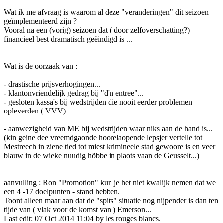
Wat ik me afvraag is waarom al deze "veranderingen" dit seizoen
geïmplementeerd zijn ?
Vooral na een (vorig) seizoen dat ( door zelfoverschatting?)
financieel best dramatisch geëindigd is ...
Wat is de oorzaak van :
- drastische prijsverhogingen...
- klantonvriendelijk gedrag bij "d'n entree"...
- gesloten kassa's bij wedstrijden die nooit eerder problemen
opleverden ( VVV)
- aanwezigheid van ME bij wedstrijden waar niks aan de hand is...
(kin geine dee vreemdgaonde hoorelaopende lepsjer vertelle tot
Mestreech in ziene tied tot miest krimineele stad gewoore is en veer
blauw in de wieke nuudig höbbe in plaots vaan de Geusselt...)
aanvulling : Ron "Promotion" kun je het niet kwalijk nemen dat we
een 4 -17 doelpunten - stand hebben.
Toont alleen maar aan dat de "spits" situatie nog nijpender is dan ten
tijde van ( vlak voor de komst van ) Emerson...
Last edit: 07 Oct 2014 11:04 by
les rouges blancs
.