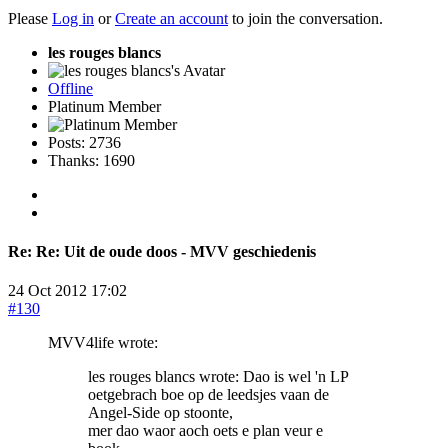
Please
Log in
or
Create an account
to join the conversation.
les rouges blancs
Offline
Platinum Member
Posts: 2736
Thanks: 1690
Re:
Re: Uit de oude doos - MVV geschiedenis
24 Oct 2012 17:02
#130
MVV4life wrote:
les rouges blancs wrote: Dao is wel 'n LP
oetgebrach boe op de leedsjes vaan de
Angel-Side op stoonte,
mer dao waor aoch oets e plan veur e