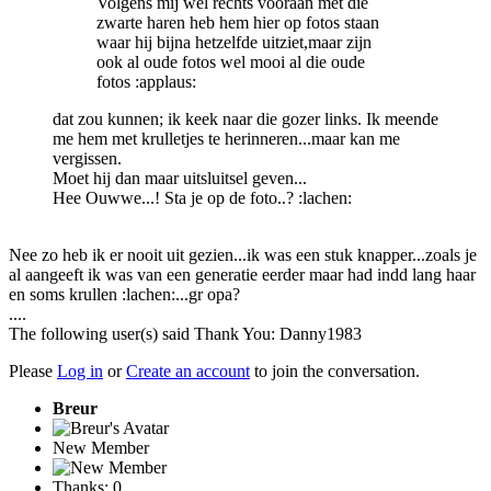
Volgens mij wel rechts vooraan met die
zwarte haren heb hem hier op fotos staan
waar hij bijna hetzelfde uitziet,maar zijn
ook al oude fotos wel mooi al die oude
fotos :applaus:
dat zou kunnen; ik keek naar die gozer links. Ik meende
me hem met krulletjes te herinneren...maar kan me
vergissen.
Moet hij dan maar uitsluitsel geven...
Hee Ouwwe...! Sta je op de foto..? :lachen:
Nee zo heb ik er nooit uit gezien...ik was een stuk knapper...zoals je
al aangeeft ik was van een generatie eerder maar had indd lang haar
en soms krullen :lachen:...gr opa?
....
The following user(s) said Thank You:
Danny1983
Please
Log in
or
Create an account
to join the conversation.
Breur
New Member
Thanks: 0