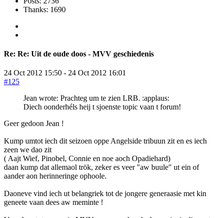
Posts: 2736
Thanks: 1690
Re:
Re: Uit de oude doos - MVV geschiedenis
24 Oct 2012 15:50
-
24 Oct 2012 16:01
#125
Jean wrote: Prachteg um te zien LRB. :applaus:
Diech oonderhéls heij t sjoenste topic vaan t forum!
Geer gedoon Jean !
Kump umtot iech dit seizoen oppe Angelside tribuun zit en es iech
zeen we dao zit
( Aajt Wief, Pinobel, Connie en noe aoch Opadiehard)
daan kump dat allemaol trök, zeker es veer "aw buule" ut ein of
aander aon herinneringe ophoole.
Daoneve vind iech ut belangriek tot de jongere generaasie met kin
geneete vaan dees aw meminte !