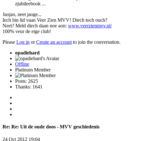
zjubileebook ...
Jaojao, neet jaoge...
Iech bin lid vaan Veer Zien MVV! Diech toch ouch?
Neet? Meld diech daan noe aon:
www.veerzienmvv.nl/
100% veur de eige club!
Please
Log in
or
Create an account
to join the conversation.
opadiehard
Offline
Platinum Member
Posts: 2625
Thanks: 1641
Re:
Re: Uit de oude doos - MVV geschiedenis
24 Oct 2012 19:04