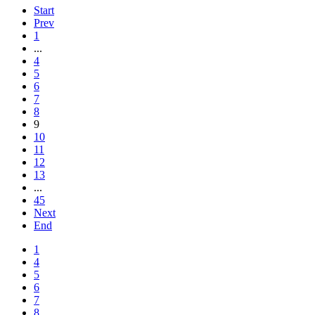
Start
Prev
1
...
4
5
6
7
8
9
10
11
12
13
...
45
Next
End
1
4
5
6
7
8