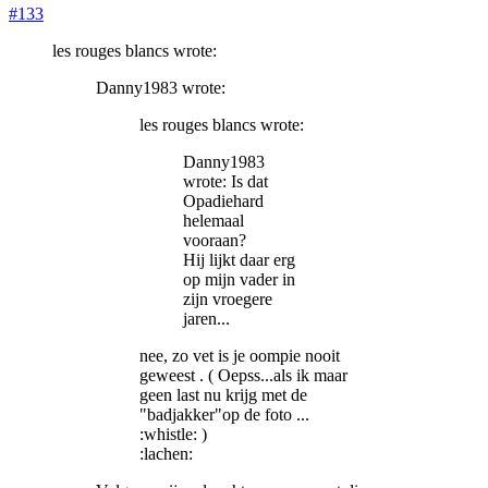
#133
les rouges blancs wrote:
Danny1983 wrote:
les rouges blancs wrote:
Danny1983
wrote: Is dat
Opadiehard
helemaal
vooraan?
Hij lijkt daar erg
op mijn vader in
zijn vroegere
jaren...
nee, zo vet is je oompie nooit
geweest . ( Oepss...als ik maar
geen last nu krijg met de
"badjakker"op de foto ...
:whistle: )
:lachen: