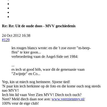
Re:
Re: Uit de oude doos - MVV geschiedenis
24 Oct 2012 16:38
#129
les rouges blancs wrote: en die 't zoe euver "m-beep-
ffen" te kier goon...
verbroedering vaan de Angel-Side oet 1984:
...
es iech ut good höb, waor dit de generaasie vaan
"Zwijntje" en Co...
Yep, kin ut miech nog herinnere. Sjoene tied!
'N paar kin iech herkinne op de foto en die kome ouch nog steeds
nao MVV!
Iech bin lid vaan Veer Zien MVV! Diech toch ouch?
Neet? Meld diech daan noe aon:
www.veerzienmvv.nl/
100% veur de eige club!