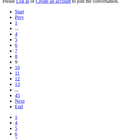
Please
Log in
or
Create an account
to join the conversation.
Start
Prev
1
...
4
5
6
7
8
9
10
11
12
13
...
45
Next
End
1
4
5
6