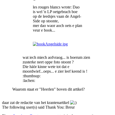
les rouges blancs wrote: Dao
is wel 'n LP oetgebrach boe
op de leedsjes vaan de Angel-
Side op stoonte,
mer dao waor aoch oets e plan
veur e book...
wat iech miech aofvraog... is boerum zien
zusterke neet oppe foto stoont ?
Die häör kinne wete tot dat e
moordwief...oeps... e zier leef keend is !
:thumbsup:
:lachen:
Waarom staat er "Heerlen" boven dit artikel?
daar zat de redactie van het krantenartikel
The following user(s) said Thank You:
Breur