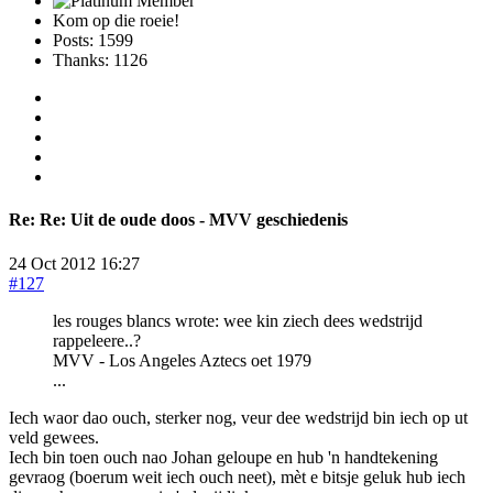
Kom op die roeie!
Posts: 1599
Thanks: 1126
Re:
Re: Uit de oude doos - MVV geschiedenis
24 Oct 2012 16:27
#127
les rouges blancs wrote: wee kin ziech dees wedstrijd
rappeleere..?
MVV - Los Angeles Aztecs oet 1979
...
Iech waor dao ouch, sterker nog, veur dee wedstrijd bin iech op ut
veld gewees.
Iech bin toen ouch nao Johan geloupe en hub 'n handtekening
gevraog (boerum weit iech ouch neet), mèt e bitsje geluk hub iech