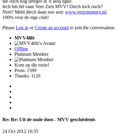
die ouch nog urreges in 'n laoij ligke.
Iech bin lid vaan Veer Zien MVV! Diech toch ouch?
Neet? Meld diech daan noe aon:
www.veerzienmvv.nl/
100% veur de eige club!
Please
Log in
or
Create an account
to join the conversation.
MVV4life
Offline
Platinum Member
Kom op die roeie!
Posts: 1599
Thanks: 1126
Re:
Re: Uit de oude doos - MVV geschiedenis
24 Oct 2012 16:35