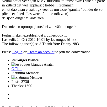
Veural omtot veer gein MVV museum :thumbsdown: ( wie die gaste
in Zitterd dat wel :applaus: ) höbbe.... :schamen:
en tot dao daan e taak ligk veer us um uzze "gamins "oonder de 30
(die neet altied alles wete of kinne trök zien)
de sjoen dinger te laote zien...
Dus mienen oproop; plaots hei zoe väöl meugelik !
Forlaajf; sken ezzebleef dat zjubileebook ...
Last edit: 24 Oct 2012 16:01 by
les rouges blancs
.
The following user(s) said Thank You:
Danny1983
Please
Log in
or
Create an account
to join the conversation.
les rouges blancs
Offline
Platinum Member
Posts: 2736
Thanks: 1690