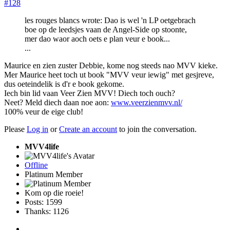
#128
les rouges blancs wrote: Dao is wel 'n LP oetgebrach
boe op de leedsjes vaan de Angel-Side op stoonte,
mer dao waor aoch oets e plan veur e book...
...
Maurice en zien zuster Debbie, kome nog steeds nao MVV kieke.
Mer Maurice heet toch ut book "MVV veur iewig" met gesjreve,
dus oeteindelik is d'r e book gekome.
Iech bin lid vaan Veer Zien MVV! Diech toch ouch?
Neet? Meld diech daan noe aon:
www.veerzienmvv.nl/
100% veur de eige club!
Please
Log in
or
Create an account
to join the conversation.
MVV4life
Offline
Platinum Member
Kom op die roeie!
Posts: 1599
Thanks: 1126