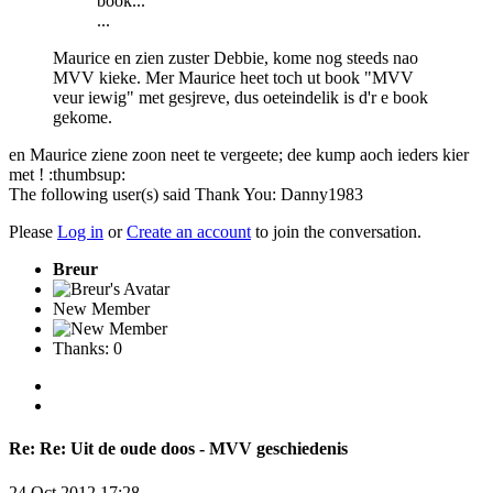
book...
...
Maurice en zien zuster Debbie, kome nog steeds nao
MVV kieke. Mer Maurice heet toch ut book "MVV
veur iewig" met gesjreve, dus oeteindelik is d'r e book
gekome.
en Maurice ziene zoon neet te vergeete; dee kump aoch ieders kier
met ! :thumbsup:
The following user(s) said Thank You:
Danny1983
Please
Log in
or
Create an account
to join the conversation.
Breur
New Member
Thanks: 0
Re:
Re: Uit de oude doos - MVV geschiedenis
24 Oct 2012 17:28