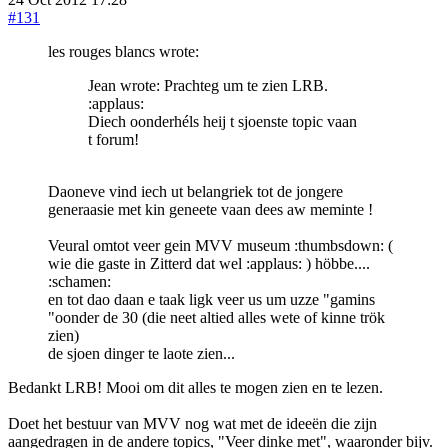
#131
les rouges blancs wrote:
Jean wrote: Prachteg um te zien LRB.
:applaus:
Diech oonderhéls heij t sjoenste topic vaan
t forum!
Daoneve vind iech ut belangriek tot de jongere
generaasie met kin geneete vaan dees aw meminte !
Veural omtot veer gein MVV museum :thumbsdown: (
wie die gaste in Zitterd dat wel :applaus: ) höbbe....
:schamen:
en tot dao daan e taak ligk veer us um uzze "gamins
"oonder de 30 (die neet altied alles wete of kinne trök
zien)
de sjoen dinger te laote zien...
Bedankt LRB! Mooi om dit alles te mogen zien en te lezen.
Doet het bestuur van MVV nog wat met de ideeën die zijn
aangedragen in de andere topics, "Veer dinke met", waaronder bijv.