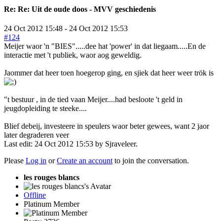
Re:
Re: Uit de oude doos - MVV geschiedenis
24 Oct 2012 15:48
-
24 Oct 2012 15:53
#124
Meijer waor 'n "BIES".....dee hat 'power' in dat liegaam.....En de
interactie met 't publiek, waor aog geweldig.
Jaommer dat heer toen hoegerop ging, en sjiek dat heer weer trök is
"t bestuur , in de tied vaan Meijer....had besloote 't geld in
jeugdopleiding te steeke....
Blief debeij, investeere in speulers waor beter gewees, want 2 jaor
later degraderen veer
Last edit: 24 Oct 2012 15:53 by
Sjraveleer
.
Please
Log in
or
Create an account
to join the conversation.
les rouges blancs
Offline
Platinum Member