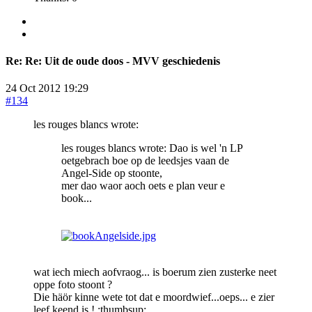
Re:
Re: Uit de oude doos - MVV geschiedenis
24 Oct 2012 19:29
#134
les rouges blancs wrote:
les rouges blancs wrote: Dao is wel 'n LP
oetgebrach boe op de leedsjes vaan de
Angel-Side op stoonte,
mer dao waor aoch oets e plan veur e
book...
wat iech miech aofvraog... is boerum zien zusterke neet
oppe foto stoont ?
Die häör kinne wete tot dat e moordwief...oeps... e zier
leef keend is ! :thumbsup: