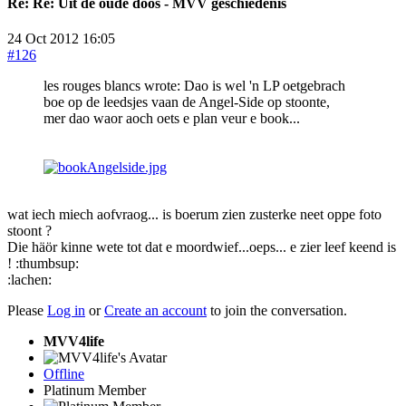
Re:
Re: Uit de oude doos - MVV geschiedenis
24 Oct 2012 16:05
#126
les rouges blancs wrote: Dao is wel 'n LP oetgebrach
boe op de leedsjes vaan de Angel-Side op stoonte,
mer dao waor aoch oets e plan veur e book...
wat iech miech aofvraog... is boerum zien zusterke neet oppe foto
stoont ?
Die häör kinne wete tot dat e moordwief...oeps... e zier leef keend is
! :thumbsup:
:lachen:
Please
Log in
or
Create an account
to join the conversation.
MVV4life
Offline
Platinum Member