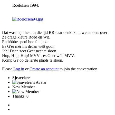
Roelofsen 1994:
Dat was mijn held in die tijd RR daar denk ik nu wel anders over
Ze drage kleure Roed en Wit.
En höbbe speul boe fut in zit.
Es G'er mèr ins droan wèlt goon,
Jeh! Daan zeet Geer neet te sloon.
Hup, Hup, Hup! MVV - es Geer wèlt MVV.
Komp G'r op de ierste plaots te stoon.
Please
Log in
or
Create an account
to join the conversation.
Sjraveleer
New Member
Thanks: 0