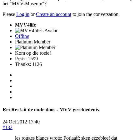
het "MVV-Museum"?
Please
Log in
or
Create an account
to join the conversation.
MVV4life
Offline
Platinum Member
Kom op die roeie!
Posts: 1599
Thanks: 1126
Re:
Re: Uit de oude doos - MVV geschiedenis
24 Oct 2012 17:40
#132
les rouges blancs wrote: Forlaajf; sken ezzebleef dat