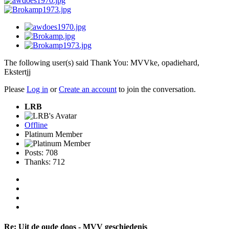
The following user(s) said Thank You:
MVVke
,
opadiehard
,
Ekstertjj
Please
Log in
or
Create an account
to join the conversation.
LRB
Offline
Platinum Member
Posts: 708
Thanks: 712
Re:
Uit de oude doos - MVV geschiedenis