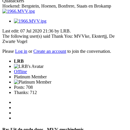
Quadackers
Hoekend: Bergstein, Hoenen, Bonfrere, Staats en Brokamp
Last edit: 07 Jul 2020 21:36 by
LRB
.
The following user(s) said Thank You:
MVVke
,
Ekstertjj
,
De
Zwarte Vogel
Please
Log in
or
Create an account
to join the conversation.
LRB
Offline
Platinum Member
Posts: 708
Thanks: 712
Re:
Uit de oude doos - MVV geschiedenis