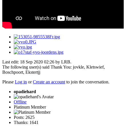
Last edit: 18 Sep 2020 02:26 by
LRB
.
The following user(s) said Thank You:
jovkle
,
Kletswief
,
Boschpoort
,
Ekstertjj
Please
Log in
or
Create an account
to join the conversation.
opadiehard
Offline
Platinum Member
Posts: 2625
Thanks: 1641