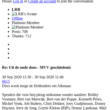
Please
Log in
or
Create an account
to join the conversation.
LRB
Offline
Platinum Member
Posts: 708
Thanks: 712
Re:
Uit de oude doos - MVV geschiedenis
30 Sep 2020 11:30
-
30 Sep 2020 11:46
#615
Dees week teege de Hollenders oet Alkmaar.
Speulers die veur beij pleug oetkoume oonder aandere: Bobby
Vosmaer, Bert van Marwijk, Bert van der Poppe, Kenneth Pérez,
Michel Vonk, Job Bulters, Chris Dekker, Joey Gudjónsson, Donny
Huysen, Jerry de Jong, Gerrie Kleton (RIP), Denny Landzaat, Miel