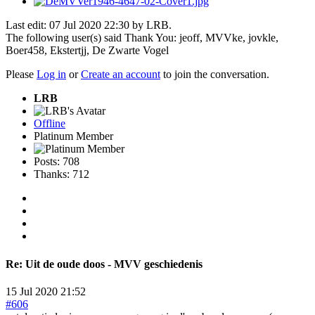
Last edit: 07 Jul 2020 22:30 by
LRB
.
The following user(s) said Thank You:
jeoff
,
MVVke
,
jovkle
,
Boer458
,
Ekstertjj
,
De Zwarte Vogel
Please
Log in
or
Create an account
to join the conversation.
LRB
Offline
Platinum Member
Posts: 708
Thanks: 712
Re:
Uit de oude doos - MVV geschiedenis
15 Jul 2020 21:52
#606