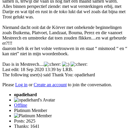
samen is, terwijl die vaan us nog niet een maand samen waren.
Alles binnen perspectief ziende: met wat versterkingen erbij, met
Darije en wat tijd en rust in de toko lukt dat wel zoals dat bijna met
Trost gelukt was.
Niemand dacht ooit dat de Körver met onbekende beginnelingen
zoals Buikema, Platvoet, Landzaat, Bouma, Perez en die vaanoet
Mestreech en umstreeke dat toen zouden flikken....en wat gebeurde
er?!!!
daarom heb ik er het volste vertrouwen in en staat “ mismood “ en “
kan niet” niet in mijn woordenboek.
Dao is in Mestreech....
Last edit: 18 Sep 2020 13:39 by
LRB
.
The following user(s) said Thank You:
opadiehard
Please
Log in
or
Create an account
to join the conversation.
opadiehard
Offline
Platinum Member
Posts: 2625
Thanks: 1641