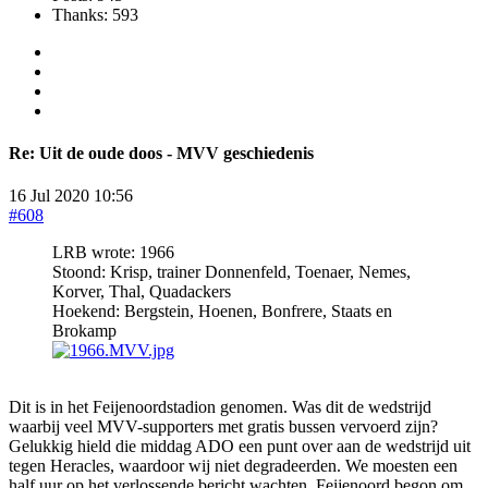
Thanks: 593
Re:
Uit de oude doos - MVV geschiedenis
16 Jul 2020 10:56
#608
LRB wrote: 1966
Stoond: Krisp, trainer Donnenfeld, Toenaer, Nemes,
Korver, Thal, Quadackers
Hoekend: Bergstein, Hoenen, Bonfrere, Staats en
Brokamp
Dit is in het Feijenoordstadion genomen. Was dit de wedstrijd
waarbij veel MVV-supporters met gratis bussen vervoerd zijn?
Gelukkig hield die middag ADO een punt over aan de wedstrijd uit
tegen Heracles, waardoor wij niet degradeerden. We moesten een
half uur op het verlossende bericht wachten, Feijenoord begon om