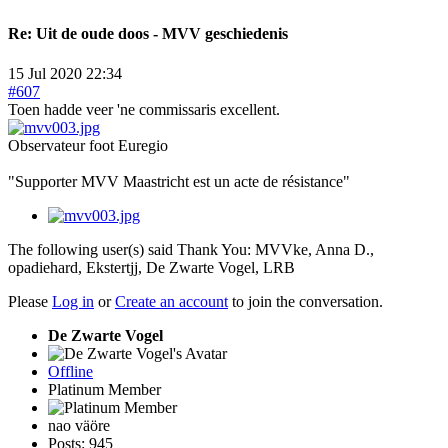
Re:
Uit de oude doos - MVV geschiedenis
15 Jul 2020 22:34
#607
Toen hadde veer 'ne commissaris excellent.
Observateur foot Euregio
"Supporter MVV Maastricht est un acte de résistance"
The following user(s) said Thank You:
MVVke
,
Anna D.
,
opadiehard
,
Ekstertjj
,
De Zwarte Vogel
,
LRB
Please
Log in
or
Create an account
to join the conversation.
De Zwarte Vogel
Offline
Platinum Member
nao väöre
Posts: 945