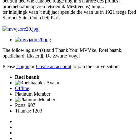
oet dun tied wie canapee rouge nog in d'n arbre des prunes (
proemeboaon op zien fetsoenlik Mestreechs) hing...
ter inluijingk vaan 't nuij jaor speulde die vaan us in 1921 teege Red
Star oet Saint Ouen beij Paris
The following user(s) said Thank You:
MVVke
,
Roei baank
,
opadiehard
,
Ekstertjj
,
De Zwarte Vogel
Please
Log in
or
Create an account
to join the conversation.
Roei baank
Offline
Platinum Member
Posts: 907
Thanks: 1203