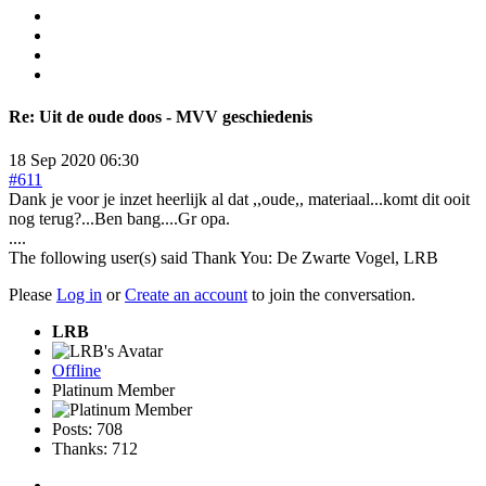
Re:
Uit de oude doos - MVV geschiedenis
18 Sep 2020 06:30
#611
Dank je voor je inzet heerlijk al dat ,,oude,, materiaal...komt dit ooit
nog terug?...Ben bang....Gr opa.
....
The following user(s) said Thank You:
De Zwarte Vogel
,
LRB
Please
Log in
or
Create an account
to join the conversation.
LRB
Offline
Platinum Member
Posts: 708
Thanks: 712