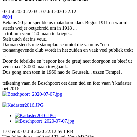
07 Jul 2020 22:03
-
07 Jul 2020 22:12
#604
Bekans 50 jaor speulde us matadoore dao. Begos 1911 en woord
steeds weijer oetgebreid um in 1918 ...
'n tribuun veur 150 maan te kriege...
Stelt uuch dat ins veur...
Daonao steeds mie staonplaotse umtot die vaan us "een
toonaangevende club wordt in het zuiden en vaak veel publiek trekt
".
Door de febrikke en 't spoor kos de greuj neet doorgoon en bleef ut
veur max 18.000 maan towgaank.
Dus gong men toen in 1960 nao de Geusselt... uzzen Tempel .
teikening vaan de Boschpoort oet deen tied en foto vaan 't kadaster
oet 2016
Last edit: 07 Jul 2020 22:12 by
LRB
.
The following user(s) said Thank You:
MVVke