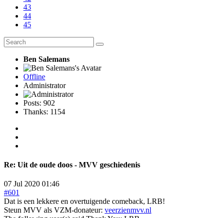
43
44
45
Ben Salemans
Offline
Administrator
Posts: 902
Thanks: 1154
Re:
Uit de oude doos - MVV geschiedenis
07 Jul 2020 01:46
#601
Dat is een lekkere en overtuigende comeback, LRB!
Steun MVV als VZM-donateur:
veerzienmvv.nl