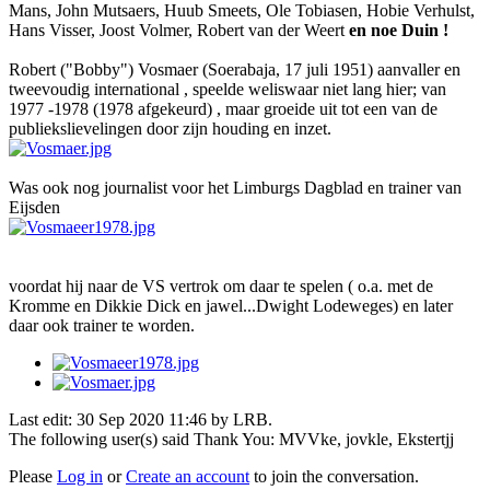
Mans, John Mutsaers, Huub Smeets, Ole Tobiasen, Hobie Verhulst,
Hans Visser, Joost Volmer, Robert van der Weert
en noe Duin !
Robert ("Bobby") Vosmaer (Soerabaja, 17 juli 1951) aanvaller en
tweevoudig international , speelde weliswaar niet lang hier; van
1977 -1978 (1978 afgekeurd) , maar groeide uit tot een van de
publiekslievelingen door zijn houding en inzet.
Was ook nog journalist voor het Limburgs Dagblad en trainer van
Eijsden
voordat hij naar de VS vertrok om daar te spelen ( o.a. met de
Kromme en Dikkie Dick en jawel...Dwight Lodeweges) en later
daar ook trainer te worden.
Last edit: 30 Sep 2020 11:46 by
LRB
.
The following user(s) said Thank You:
MVVke
,
jovkle
,
Ekstertjj
Please
Log in
or
Create an account
to join the conversation.