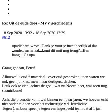
Re:
Uit de oude doos - MVV geschiedenis
18 Sep 2020 13:32
-
18 Sep 2020 13:39
#612
opadiehard wrote: Dank je voor je inzet heerlijk al dat
,,oude,, materiaal...komt dit ooit nog terug?...Ben
bang....Gr opa.
Graag gedaan, Peter!
Alhoewel “ oud “ materiaal...over oud gesproken, toen waren we
ook geen jonkies, meer maar dertigers. :lachen:
Leuk ook te zien: achter de goal, wat nu Noord heet, was toen nog
staantribune!
Ach, die promotie komt wel binnen een paar jaren: we hoeven echt
niet onder te doen voor het rechterrijtje v.d. Ieredivisie.
Tegen Cambuur speel je tegen een ingespeeld team dat al 1 jaar