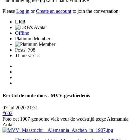
The following user(s) said Thank You:
LRB
Please
Log in
or
Create an account
to join the conversation.
LRB
Offline
Platinum Member
Posts: 708
Thanks: 712
Re:
Uit de oude doos - MVV geschiedenis
07 Jul 2020 21:31
#602
Foto oet 1907 genoome vlak veur de wedstrijd teege Alemannia
Aoke