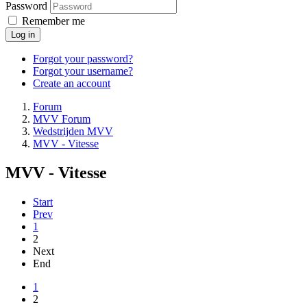
Password
Remember me
Log in
Forgot your password?
Forgot your username?
Create an account
Forum
MVV Forum
Wedstrijden MVV
MVV - Vitesse
MVV - Vitesse
Start
Prev
1
2
Next
End
1
2