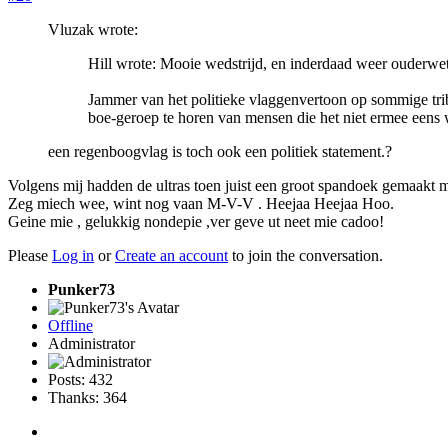
Vluzak wrote:
Hill wrote: Mooie wedstrijd, en inderdaad weer ouderwets
Jammer van het politieke vlaggenvertoon op sommige trib
boe-geroep te horen van mensen die het niet ermee een
een regenboogvlag is toch ook een politiek statement.?
Volgens mij hadden de ultras toen juist een groot spandoek gemaakt met d
Zeg miech wee, wint nog vaan M-V-V . Heejaa Heejaa Hoo.
Geine mie , gelukkig nondepie ,ver geve ut neet mie cadoo!
Please
Log in
or
Create an account
to join the conversation.
Punker73
Offline
Administrator
Posts: 432
Thanks: 364