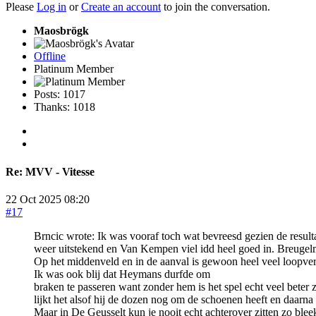
Please
Log in
or
Create an account
to join the conversation.
Maosbrögk
Offline
Platinum Member
Posts: 1017
Thanks: 1018
Re:
MVV - Vitesse
22 Oct 2025 08:20
#17
Brncic wrote: Ik was vooraf toch wat bevreesd gezien de resul
weer uitstekend en Van Kempen viel idd heel goed in. Breugel
Op het middenveld en in de aanval is gewoon heel veel loopverm
Ik was ook blij dat Heymans durfde om
braken te passeren want zonder hem is het spel echt veel beter 
lijkt het alsof hij de dozen nog om de schoenen heeft en daarna
Maar in De Geusselt kun je nooit echt achterover zitten zo bl