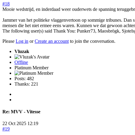
#18
Mooie wedstrijd, en inderdaad weer ouderwets de spanning teruggebrac
Jammer van het politieke vlaggenvertoon op sommige tribunes. Dan sta
mensen die het niet ermee eens waren. Kunnen we dat gewoon achte
The following user(s) said Thank You:
Punker73
,
Maosbrögk
,
Sjotels
Please
Log in
or
Create an account
to join the conversation.
Vluzak
Offline
Platinum Member
Posts: 482
Thanks: 221
Re:
MVV - Vitesse
22 Oct 2025 12:19
#19