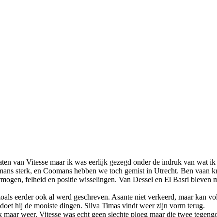
taten van Vitesse maar ik was eerlijk gezegd onder de indruk van wat
mans sterk, en Coomans hebben we toch gemist in Utrecht. Ben vaan kri
ogen, felheid en positie wisselingen. Van Dessel en El Basri bleven ma
zoals eerder ook al werd geschreven. Asante niet verkeerd, maar kan vol
 doet hij de mooiste dingen. Silva Timas vindt weer zijn vorm terug.
eek maar weer. Vitesse was echt geen slechte ploeg maar die twee tege