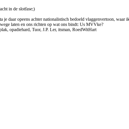
ht in de slotfase;)
 je daar opeens achter nationalistisch bedoeld vlaggenvertoon, waar i
rwege laten en ons richten op wat ons bindt: Us MVVke?
plak
,
opadiehard
,
Tuor
,
J.P. Ler
,
itsman
,
RoedWitHart