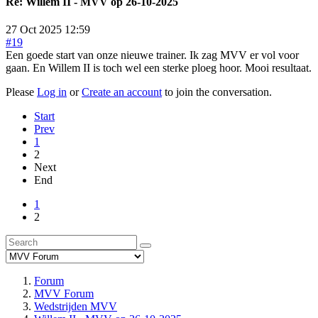
Re:
Willem II - MVV op 26-10-2025
27 Oct 2025 12:59
#19
Een goede start van onze nieuwe trainer. Ik zag MVV er vol voor
gaan. En Willem II is toch wel een sterke ploeg hoor. Mooi resultaat.
Please
Log in
or
Create an account
to join the conversation.
Start
Prev
1
2
Next
End
1
2
Forum
MVV Forum
Wedstrijden MVV