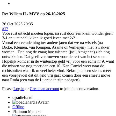
Re:
Willem II - MVV op 26-10-2025
26 Oct 2025 20:35
#17
Voor rust uit echt moeten lopen, na rust door een klein wonder geen
3-1 en uiteindelijk kan ik goed leven met 2-2 .
Vooral een verademing tov andere jaren dat we na wissels (oa
Dicke, Kleinen, van Kempen, Asante of Verheijen) niet zwakker
worden. Dan nog de vraag hoe talenten (jael, Amgar ea) zich nog
ontwikkelen. Dat geeft vertrouwen voor de rest van het seizoen.
Hopelijk komt er in de winterstop geld vrij voor een echte nr 9. want
die missen we nog meer dan een 10. Kan Camiel weer naar de
rechtsbuiten waar ik m veel beter vind. Bekruipt alleen steeds meer
een voorgevoel dat dit geld vrij gaat komen door een smeets move
naar Roda (een van de Luer'tje in zijn nadagen)
Please
Log in
or
Create an account
to join the conversation.
opadiehard
Offline
Platinum Member