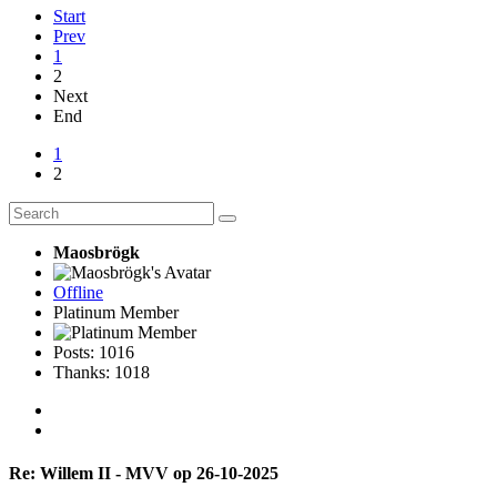
Start
Prev
1
2
Next
End
1
2
Maosbrögk
Offline
Platinum Member
Posts: 1016
Thanks: 1018
Re:
Willem II - MVV op 26-10-2025