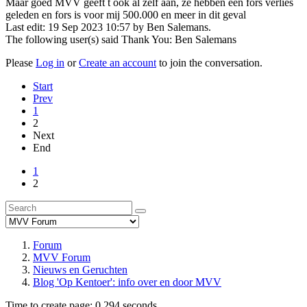
Maar goed MVV geeft t ook al zelf aan, ze hebben een fors verlies
geleden en fors is voor mij 500.000 en meer in dit geval
Last edit: 19 Sep 2023 10:57 by
Ben Salemans
.
The following user(s) said Thank You:
Ben Salemans
Please
Log in
or
Create an account
to join the conversation.
Start
Prev
1
2
Next
End
1
2
Forum
MVV Forum
Nieuws en Geruchten
Blog 'Op Kentoer': info over en door MVV
Time to create page: 0.294 seconds