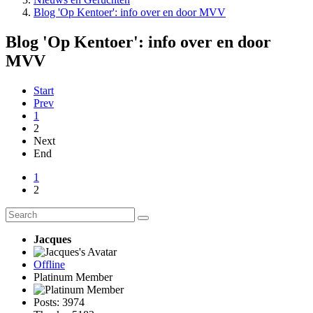
Blog 'Op Kentoer': info over en door MVV
Blog 'Op Kentoer': info over en door
MVV
Start
Prev
1
2
Next
End
1
2
Jacques
Offline
Platinum Member
Posts: 3974