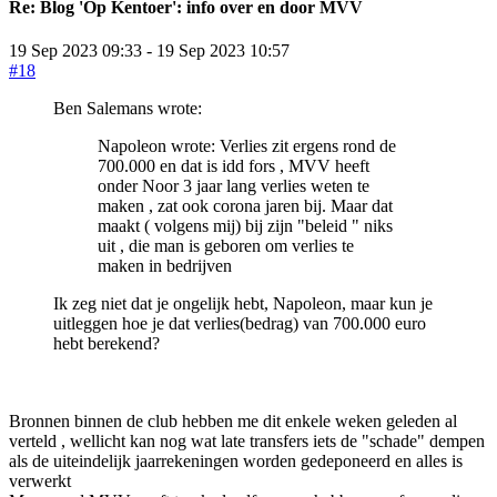
Re:
Blog 'Op Kentoer': info over en door MVV
19 Sep 2023 09:33
-
19 Sep 2023 10:57
#18
Ben Salemans wrote:
Napoleon wrote: Verlies zit ergens rond de
700.000 en dat is idd fors , MVV heeft
onder Noor 3 jaar lang verlies weten te
maken , zat ook corona jaren bij. Maar dat
maakt ( volgens mij) bij zijn "beleid " niks
uit , die man is geboren om verlies te
maken in bedrijven
Ik zeg niet dat je ongelijk hebt, Napoleon, maar kun je
uitleggen hoe je dat verlies(bedrag) van 700.000 euro
hebt berekend?
Bronnen binnen de club hebben me dit enkele weken geleden al
verteld , wellicht kan nog wat late transfers iets de "schade" dempen
als de uiteindelijk jaarrekeningen worden gedeponeerd en alles is
verwerkt