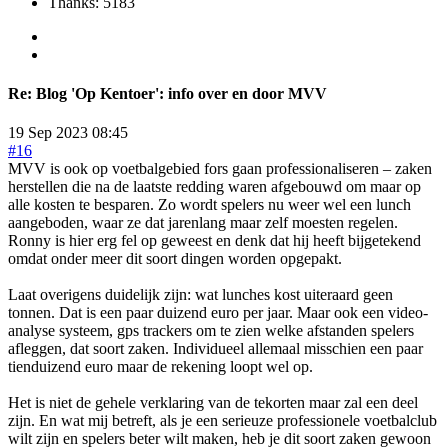
Thanks: 5183
Re:
Blog 'Op Kentoer': info over en door MVV
19 Sep 2023 08:45
#16
MVV is ook op voetbalgebied fors gaan professionaliseren – zaken
herstellen die na de laatste redding waren afgebouwd om maar op
alle kosten te besparen. Zo wordt spelers nu weer wel een lunch
aangeboden, waar ze dat jarenlang maar zelf moesten regelen.
Ronny is hier erg fel op geweest en denk dat hij heeft bijgetekend
omdat onder meer dit soort dingen worden opgepakt.
Laat overigens duidelijk zijn: wat lunches kost uiteraard geen
tonnen. Dat is een paar duizend euro per jaar. Maar ook een video-
analyse systeem, gps trackers om te zien welke afstanden spelers
afleggen, dat soort zaken. Individueel allemaal misschien een paar
tienduizend euro maar de rekening loopt wel op.
Het is niet de gehele verklaring van de tekorten maar zal een deel
zijn. En wat mij betreft, als je een serieuze professionele voetbalclub
wilt zijn en spelers beter wilt maken, heb je dit soort zaken gewoon