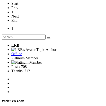
Start
Prev
1
Next
End
1
LRB
Topic Author
Offline
Platinum Member
Posts: 708
Thanks: 712
vader en zoon