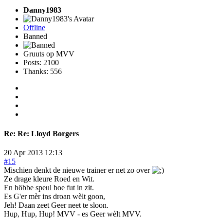
Danny1983
Offline
Banned
Gruuts op MVV
Posts: 2100
Thanks: 556
Re:
Re: Lloyd Borgers
20 Apr 2013 12:13
#15
Mischien denkt de nieuwe trainer er net zo over
Ze drage kleure Roed en Wit.
En höbbe speul boe fut in zit.
Es G'er mèr ins droan wèlt goon,
Jeh! Daan zeet Geer neet te sloon.
Hup, Hup, Hup! MVV - es Geer wèlt MVV.