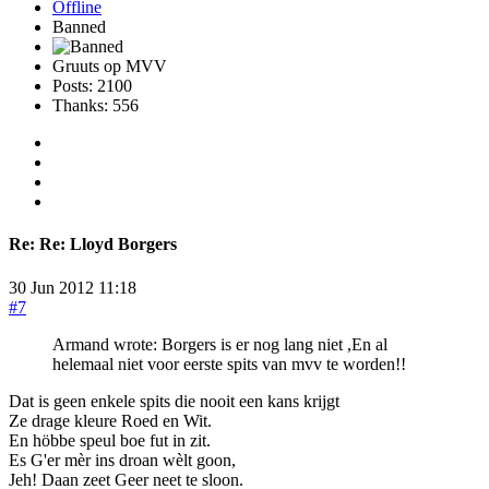
Offline
Banned
Gruuts op MVV
Posts: 2100
Thanks: 556
Re:
Re: Lloyd Borgers
30 Jun 2012 11:18
#7
Armand wrote: Borgers is er nog lang niet ,En al
helemaal niet voor eerste spits van mvv te worden!!
Dat is geen enkele spits die nooit een kans krijgt
Ze drage kleure Roed en Wit.
En höbbe speul boe fut in zit.
Es G'er mèr ins droan wèlt goon,
Jeh! Daan zeet Geer neet te sloon.