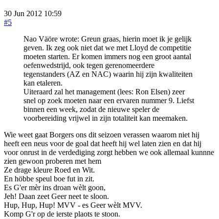
30 Jun 2012 10:59
#5
Nao Väöre wrote: Greun graas, hierin moet ik je gelijk
geven. Ik zeg ook niet dat we met Lloyd de competitie
moeten starten. Er komen immers nog een groot aantal
oefenwedstrijd, ook tegen gerenomeerdere
tegenstanders (AZ en NAC) waarin hij zijn kwaliteiten
kan etaleren.
Uiteraard zal het management (lees: Ron Elsen) zeer
snel op zoek moeten naar een ervaren nummer 9. Liefst
binnen een week, zodat de nieuwe speler de
voorbereiding vrijwel in zijn totaliteit kan meemaken.
Wie weet gaat Borgers ons dit seizoen verassen waarom niet hij
heeft een neus voor de goal dat heeft hij wel laten zien en dat hij
voor onrust in de verdediging zorgt hebben we ook allemaal kunnne
zien gewoon proberen met hem
Ze drage kleure Roed en Wit.
En höbbe speul boe fut in zit.
Es G'er mèr ins droan wèlt goon,
Jeh! Daan zeet Geer neet te sloon.
Hup, Hup, Hup! MVV - es Geer wèlt MVV.
Komp G'r op de ierste plaots te stoon.