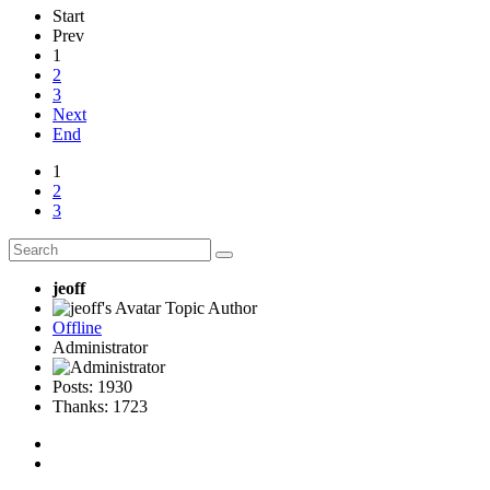
Start
Prev
1
2
3
Next
End
1
2
3
jeoff
Topic Author
Offline
Administrator
Posts: 1930
Thanks: 1723