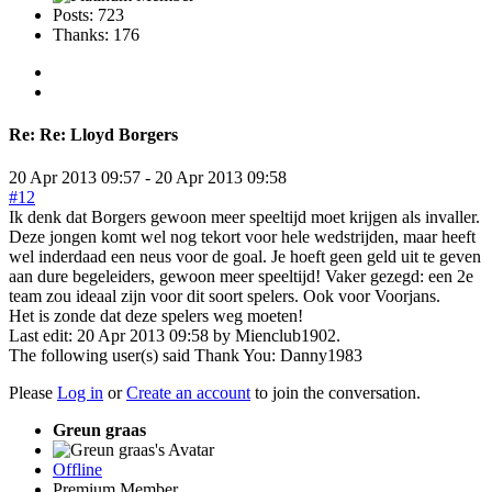
Posts: 723
Thanks: 176
Re:
Re: Lloyd Borgers
20 Apr 2013 09:57
-
20 Apr 2013 09:58
#12
Ik denk dat Borgers gewoon meer speeltijd moet krijgen als invaller.
Deze jongen komt wel nog tekort voor hele wedstrijden, maar heeft
wel inderdaad een neus voor de goal. Je hoeft geen geld uit te geven
aan dure begeleiders, gewoon meer speeltijd! Vaker gezegd: een 2e
team zou ideaal zijn voor dit soort spelers. Ook voor Voorjans.
Het is zonde dat deze spelers weg moeten!
Last edit: 20 Apr 2013 09:58 by
Mienclub1902
.
The following user(s) said Thank You:
Danny1983
Please
Log in
or
Create an account
to join the conversation.
Greun graas
Offline
Premium Member