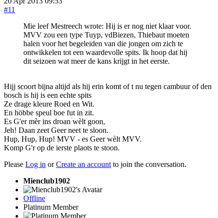
20 Apr 2013 09:53
#11
Mie leef Mestreech wrote: Hij is er nog niet klaar voor.
MVV zou een type Tuyp, vdBiezen, Thiebaut moeten
halen voor het begeleiden van die jongen om zich te
ontwikkelen tot een waardevolle spits. Ik hoop dat hij
dit seizoen wat meer de kans krijgt in het eerste.
Hijj scoort bijna altijd als hij erin komt of t nu tegen cambuur of den
bosch is hij is een echte spits
Ze drage kleure Roed en Wit.
En höbbe speul boe fut in zit.
Es G'er mèr ins droan wèlt goon,
Jeh! Daan zeet Geer neet te sloon.
Hup, Hup, Hup! MVV - es Geer wèlt MVV.
Komp G'r op de ierste plaots te stoon.
Please
Log in
or
Create an account
to join the conversation.
Mienclub1902
Offline
Platinum Member