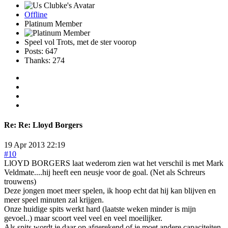
Offline
Platinum Member
Speel vol Trots, met de ster voorop
Posts: 647
Thanks: 274
Re:
Re: Lloyd Borgers
19 Apr 2013 22:19
#10
LlOYD BORGERS laat wederom zien wat het verschil is met Mark
Veldmate....hij heeft een neusje voor de goal. (Net als Schreurs
trouwens)
Deze jongen moet meer spelen, ik hoop echt dat hij kan blijven en
meer speel minuten zal krijgen.
Onze huidige spits werkt hard (laatste weken minder is mijn
gevoel..) maar scoort veel veel en veel moeilijker.
Als spits wordt je daar op afgerekend of je moet andere capaciteiten