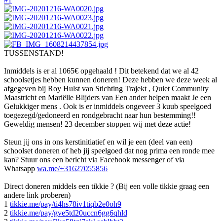
TUSSENSTAND!
Inmiddels is er al 1065€ opgehaald ! Dit betekend dat we al 42
schoolsetjes hebben kunnen doneren! Deze hebben we deze week al
afgegeven bij Roy Hulst van Stichting Trajekt , Quiet Community
Maastricht en Mariëlle Blijders van Een ander helpen maakt Je een
Gelukkiger mens . Ook is er inmiddels ongeveer 3 kuub speelgoed
toegezegd/gedoneerd en rondgebracht naar hun bestemming!!
Geweldig mensen! 23 december stoppen wij met deze actie!
Steun jij ons in ons kerstinitiatief en wil je een (deel van een)
schoolset doneren of heb jij speelgoed dat nog prima een ronde mee
kan? Stuur ons een bericht via Facebook messenger of via
Whatsapp
wa.me/+31627055856
Direct doneren middels een tikkie ? (Bij een volle tikkie graag een
andere link proberen)
1
tikkie.me/pay/ti4hs78iv1tiqb2e0oh9
2
tikkie.me/pay/gve5td20uccn6gg6qhld