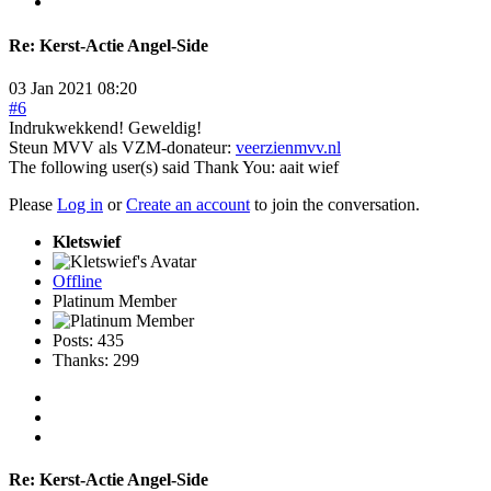
Re:
Kerst-Actie Angel-Side
03 Jan 2021 08:20
#6
Indrukwekkend! Geweldig!
Steun MVV als VZM-donateur:
veerzienmvv.nl
The following user(s) said Thank You:
aait wief
Please
Log in
or
Create an account
to join the conversation.
Kletswief
Offline
Platinum Member
Posts: 435
Thanks: 299
Re:
Kerst-Actie Angel-Side