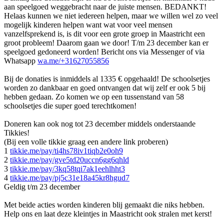
aan speelgoed weggebracht naar de juiste mensen. BEDANKT!
Helaas kunnen we niet iedereen helpen, maar we willen wel zo veel
mogelijk kinderen helpen want wat voor veel mensen
vanzelfsprekend is, is dit voor een grote groep in Maastricht een
groot probleem! Daarom gaan we door! T/m 23 december kan er
speelgoed gedoneerd worden! Bericht ons via Messenger of via
Whatsapp
wa.me/+31627055856
Bij de donaties is inmiddels al 1335 € opgehaald! De schoolsetjes
worden zo dankbaar en goed ontvangen dat wij zelf er ook 5 bij
hebben gedaan. Zo komen we op een tussenstand van 58
schoolsetjes die super goed terechtkomen!
Doneren kan ook nog tot 23 december middels onderstaande
Tikkies!
(Bij een volle tikkie graag een andere link proberen)
1
tikkie.me/pay/ti4hs78iv1tiqb2e0oh9
2
tikkie.me/pay/gve5td20uccn6gg6qhld
3
tikkie.me/pay/3kq58tqi7ak1eehlhht3
4
tikkie.me/pay/pj5c31e18a45kr8hgud7
Geldig t/m 23 december
Met beide acties worden kinderen blij gemaakt die niks hebben.
Help ons en laat deze kleintjes in Maastricht ook stralen met kerst!