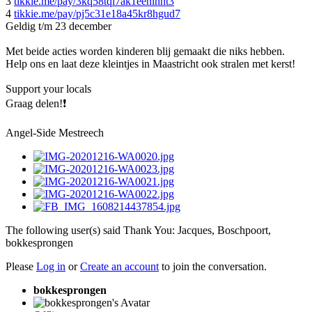
3
tikkie.me/pay/3kq58tqi7ak1eehlhht3
4
tikkie.me/pay/pj5c31e18a45kr8hgud7
Geldig t/m 23 december
Met beide acties worden kinderen blij gemaakt die niks hebben.
Help ons en laat deze kleintjes in Maastricht ook stralen met kerst!
Support your locals
Graag delen!❗
Angel-Side Mestreech
The following user(s) said Thank You:
Jacques
,
Boschpoort
,
bokkesprongen
Please
Log in
or
Create an account
to join the conversation.
bokkesprongen