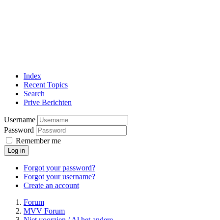
Index
Recent Topics
Search
Prive Berichten
Username
Password
Remember me
Log in
Forgot your password?
Forgot your username?
Create an account
Forum
MVV Forum
Niet voorzien / Al het andere