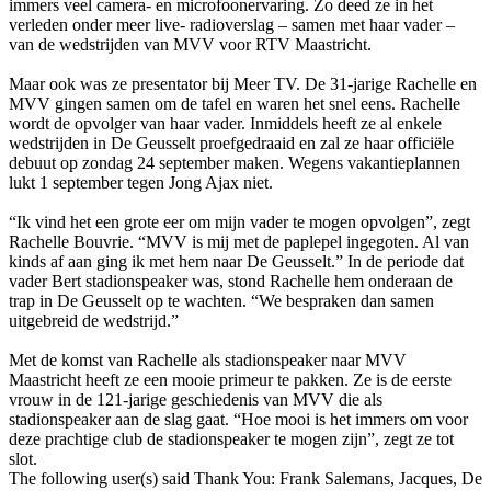
immers veel camera- en microfoonervaring. Zo deed ze in het
verleden onder meer live- radioverslag – samen met haar vader –
van de wedstrijden van MVV voor RTV Maastricht.
Maar ook was ze presentator bij Meer TV. De 31-jarige Rachelle en
MVV gingen samen om de tafel en waren het snel eens. Rachelle
wordt de opvolger van haar vader. Inmiddels heeft ze al enkele
wedstrijden in De Geusselt proefgedraaid en zal ze haar officiële
debuut op zondag 24 september maken. Wegens vakantieplannen
lukt 1 september tegen Jong Ajax niet.
“Ik vind het een grote eer om mijn vader te mogen opvolgen”, zegt
Rachelle Bouvrie. “MVV is mij met de paplepel ingegoten. Al van
kinds af aan ging ik met hem naar De Geusselt.” In de periode dat
vader Bert stadionspeaker was, stond Rachelle hem onderaan de
trap in De Geusselt op te wachten. “We bespraken dan samen
uitgebreid de wedstrijd.”
Met de komst van Rachelle als stadionspeaker naar MVV
Maastricht heeft ze een mooie primeur te pakken. Ze is de eerste
vrouw in de 121-jarige geschiedenis van MVV die als
stadionspeaker aan de slag gaat. “Hoe mooi is het immers om voor
deze prachtige club de stadionspeaker te mogen zijn”, zegt ze tot
slot.
The following user(s) said Thank You:
Frank Salemans
,
Jacques
,
De