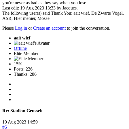
you're never as bad as they say when you lose.
Last edit: 19 Aug 2023 13:33 by
Jacques
.
The following user(s) said Thank You:
aait wief
,
De Zwarte Vogel
,
ASR
,
Hier menier
,
Mosae
Please
Log in
or
Create an account
to join the conversation.
aait wief
Offline
Elite Member
15%
Posts: 226
Thanks: 286
Re:
Stadion Geusselt
19 Aug 2023 14:59
#5