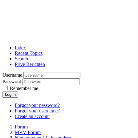
Index
Recent Topics
Search
Prive Berichten
Username
Password
Remember me
Log in
Forgot your password?
Forgot your username?
Create an account
Forum
MVV Forum
Niet voorzien / Al het andere