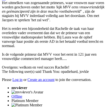
Het uitmelken van zogenaamde primeurs, waar vrouwen naar voren
worden geschoven onder het motto
'kijk MVV eens vrouwvriendelijk
en geëmancipeerd zijn in deze macho voetbalwereld
" , zijn de
stagiairs bij MVV inderdaad volledig aan het doorslaan. Om met
Jacques te spreken 'het zal wel".
Het is eerder een bijzonderheid dat Rachelle de taak van haar
overleden vader overneemt dan dat we de primeur van een
vrouwelijke stadionspeaker hebben. Bij Laura was de ophef
vanwege haar positie als eerste AD in het betaald voetbal terecht en
normaal.
Is de volgende primeur dat MVV voor het eerst in 121 jaar een
vrouwelijke commercieel manager heeft.....
Overigens: welkom en veel succes Rachelle!
The following user(s) said Thank You:
opadiehard
,
jovkle
Please
Log in
or
Create an account
to join the conversation.
mvv4ever
Offline
Platinum Member