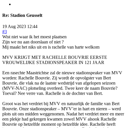
Re:
Stadion Geusselt
19 Aug 2023 12:44
#3
Wist niet waar ik het moest plaatsen
Zijn we nu aan doorslaan of niet ?
Mij maakt het niks uit en is rachelle van harte welkom
MVV KRIJGT MET RACHELLE BOUVRIE EERSTE
VROUWELIJKE STADIONSPEAKER IN 121 JAAR
Een rasechte Maastrichtse zal de nieuwe stadionspeaker van MVV
worden: Rachelle Bouvrie. Zij wordt de opvolgster van Bert
Bouvrie, die vlak na de laatste wedstrijd van afgelopen seizoen
(MVV-NAC) plotseling overleed. Twee keer de naam Bouvrie?
Toeval? Nee verre van. Rachelle is de dochter van Bert.
Groot was het verdriet bij MVV en natuurlijk de familie van Bert
Bouvrie. Onze stadionspeaker – MVV’er in hart en nieren – werd
plots uit ons midden weggenomen. Nadat het verdriet meer en meer
een plekje had gekregen kwamen zowel MVV alsook Rachelle
Bouvrie op hetzelfde moment op hetzelfde idee. Rachelle heeft