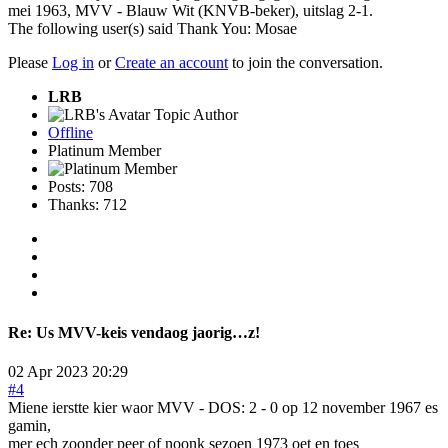
mei 1963, MVV - Blauw Wit (KNVB-beker), uitslag 2-1.
The following user(s) said Thank You:
Mosae
Please
Log in
or
Create an account
to join the conversation.
LRB
Topic Author
Offline
Platinum Member
Posts: 708
Thanks: 712
Re:
Us MVV-keis vendaog jaorig…z!
02 Apr 2023 20:29
#4
Miene ierstte kier waor MVV - DOS: 2 - 0 op 12 november 1967 es
gamin,
mer ech zoonder peer of noonk sezoen 1973 oet en toes