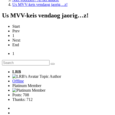
Us MVV-keis vendaog jaorig…z!
Us MVV-keis vendaog jaorig…z!
Start
Prev
1
Next
End
1
LRB
Topic Author
Offline
Platinum Member
Posts: 708
Thanks: 712