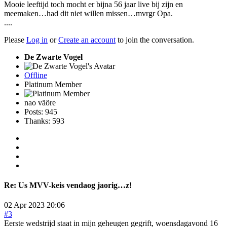
Mooie leeftijd toch mocht er bijna 56 jaar live bij zijn en
meemaken…had dit niet willen missen…mvrgr Opa.
....
Please
Log in
or
Create an account
to join the conversation.
De Zwarte Vogel
Offline
Platinum Member
nao väöre
Posts: 945
Thanks: 593
Re:
Us MVV-keis vendaog jaorig…z!
02 Apr 2023 20:06
#3
Eerste wedstrijd staat in mijn geheugen gegrift, woensdagavond 16