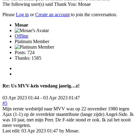
The following user(s) said Thank You:
Mosae
Please
Log in
or
Create an account
to join the conversation.
Mosae
Offline
Platinum Member
Posts: 724
Thanks: 1585
Re:
Us MVV-keis vendaog jaorig…z!
03 Apr 2023 01:44
-
03 Apr 2023 01:47
#5
Mijn eerste wedstrijd naar MVV was op 22 november 1980 tegen
Ajax (1-1) op de overdekte staantribune (lange zijde) Angel-Side. Ik
was 10 jaar, met mijn Peer. De F-side stond er ook. Ik zal het nooit
meer vergeten.
Last edit: 03 Apr 2023 01:47 by
Mosae
.