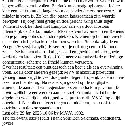
zijn hun goals meepikken. Met name die laatste zou ik vaker en wat
langer willen zien invallen. En dat kun je rustig opbouwen. Iedere
keer een paar minuten langer voor een speler die er doorheen zit of
minder in vorm is. Zo kan die jongen langzaamaan zijn waarde
bewijzen. Hij oogt heel gretig en doelgericht. Ging thuis tegen
Willem II ook het duel met Lamprou aan waardoor Kostons
uiteindelijk de 2-2 kon maken. Maar los van Livramento en Remans
heb je genoeg opties op andere plekken: Kleinen op het middenveld
en achterin heb je backs die kunnen wisselen: Schenk/Labylle en
Zeegers/Essers(/Labylle). Essers zou je ook nog centraal kunnen
zetten. Ze hebben allemaal al gespeeld en goede en minder goede
wedstrijden laten zien. Ik denk dat meer vaste wissels de onderlinge
concurrentie, scherpte en fitheid kunnen vergroten.
Over het resultaat: een punt dat toch een beetje als een overwinning
voelt. Zoals door anderen gezegd: MVV is absoluut productief
genoeg, maar krijgt te veel doelpunten tegen. Hopelijk is de mindere
fase nu achter de rug. Na iets te zijn gezakt op de ranglijst en
afnemende aandacht van tegenstanders en media kun je vanuit de
luwte wellicht weer werken aan het spel. En ondanks dat het de
afgelopen wedstrijden niet goed was, presteert dit MVV nog altijd
ongekend. Niet alleen afgezet tegen de middelen, maar ook ten
opzichte van de voorgaande jaren.
Last edit: 29 Jan 2023 10:06 by
M.V.V. 1902
.
The following user(s) said Thank You:
Ben Salemans
,
opadiehard
,
jovkle