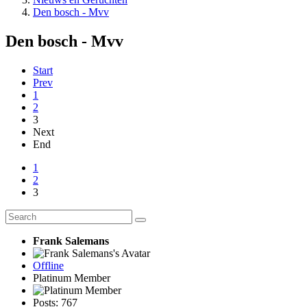
Den bosch - Mvv
Den bosch - Mvv
Start
Prev
1
2
3
Next
End
1
2
3
Frank Salemans
Offline
Platinum Member
Posts: 767