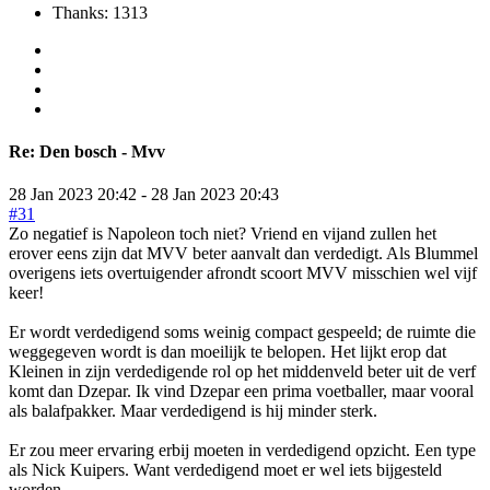
Thanks: 1313
Re:
Den bosch - Mvv
28 Jan 2023 20:42
-
28 Jan 2023 20:43
#31
Zo negatief is Napoleon toch niet? Vriend en vijand zullen het
erover eens zijn dat MVV beter aanvalt dan verdedigt. Als Blummel
overigens iets overtuigender afrondt scoort MVV misschien wel vijf
keer!
Er wordt verdedigend soms weinig compact gespeeld; de ruimte die
weggegeven wordt is dan moeilijk te belopen. Het lijkt erop dat
Kleinen in zijn verdedigende rol op het middenveld beter uit de verf
komt dan Dzepar. Ik vind Dzepar een prima voetballer, maar vooral
als balafpakker. Maar verdedigend is hij minder sterk.
Er zou meer ervaring erbij moeten in verdedigend opzicht. Een type
als Nick Kuipers. Want verdedigend moet er wel iets bijgesteld
worden