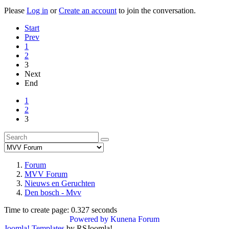
Please
Log in
or
Create an account
to join the conversation.
Start
Prev
1
2
3
Next
End
1
2
3
Forum
MVV Forum
Nieuws en Geruchten
Den bosch - Mvv
Time to create page: 0.327 seconds
Powered by
Kunena Forum
Joomla! Templates
by RSJoomla!