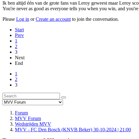
Ik ben altijd één van de grote fans van Leroy geweest maar Leroy sco
You're never as good as everyone tells you when you win, and you're
Please
Log in
or
Create an account
to join the conversation.
Start
Prev
1
2
3
Next
End
1
2
3
Forum
MVV Forum
Wedstrijden MVV
MVV - FC Den Bosch (KNVB Beker) 30-10-2024 | 21:00