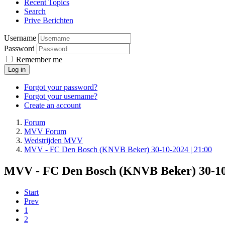
Recent Topics
Search
Prive Berichten
Username
Password
Remember me
Log in
Forgot your password?
Forgot your username?
Create an account
Forum
MVV Forum
Wedstrijden MVV
MVV - FC Den Bosch (KNVB Beker) 30-10-2024 | 21:00
MVV - FC Den Bosch (KNVB Beker) 30-10-
Start
Prev
1
2