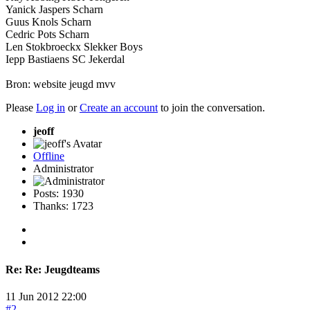
Yanick Jaspers Scharn
Guus Knols Scharn
Cedric Pots Scharn
Len Stokbroeckx Slekker Boys
Iepp Bastiaens SC Jekerdal
Bron: website jeugd mvv
Please
Log in
or
Create an account
to join the conversation.
jeoff
Offline
Administrator
Posts: 1930
Thanks: 1723
Re:
Re: Jeugdteams
11 Jun 2012 22:00
#2