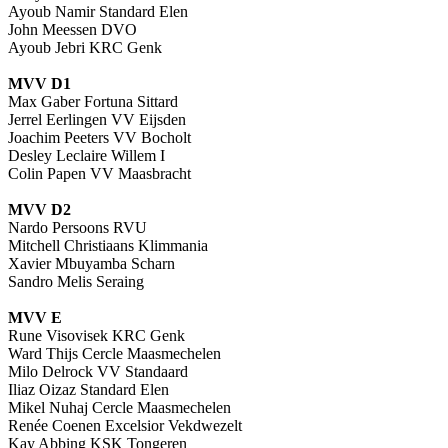
Ayoub Namir Standard Elen
John Meessen DVO
Ayoub Jebri KRC Genk
MVV D1
Max Gaber Fortuna Sittard
Jerrel Eerlingen VV Eijsden
Joachim Peeters VV Bocholt
Desley Leclaire Willem I
Colin Papen VV Maasbracht
MVV D2
Nardo Persoons RVU
Mitchell Christiaans Klimmania
Xavier Mbuyamba Scharn
Sandro Melis Seraing
MVV E
Rune Visovisek KRC Genk
Ward Thijs Cercle Maasmechelen
Milo Delrock VV Standaard
Iliaz Oizaz Standard Elen
Mikel Nuhaj Cercle Maasmechelen
Renée Coenen Excelsior Vekdwezelt
Kay Abbing KSK Tongeren