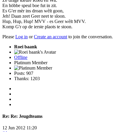
Ze drage kleure Roed en Wit.
En höbbe speul boe fut in zit.
Es G'er mèr ins droan wèlt goon,
Jeh! Daan zeet Geer neet te sloon.
Hup, Hup, Hup! MVV - es Geer wèlt MVV.
Komp G'r op de ierste plaots te stoon.
Please
Log in
or
Create an account
to join the conversation.
Roei baank
Offline
Platinum Member
Posts: 907
Thanks: 1203
Re:
Re: Jeugdteams
12 Jun 2012 11:20