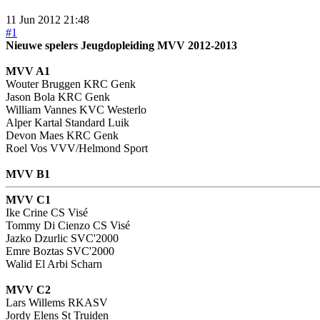
11 Jun 2012 21:48
#1
Nieuwe spelers Jeugdopleiding MVV 2012-2013
MVV A1
Wouter Bruggen KRC Genk
Jason Bola KRC Genk
William Vannes KVC Westerlo
Alper Kartal Standard Luik
Devon Maes KRC Genk
Roel Vos VVV/Helmond Sport
MVV B1
MVV C1
Ike Crine CS Visé
Tommy Di Cienzo CS Visé
Jazko Dzurlic SVC'2000
Emre Boztas SVC'2000
Walid El Arbi Scharn
MVV C2
Lars Willems RKASV
Jordy Elens St Truiden