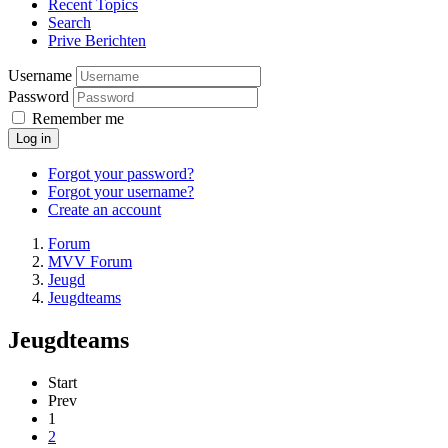
Recent Topics
Search
Prive Berichten
Username
Password
Remember me
Log in
Forgot your password?
Forgot your username?
Create an account
Forum
MVV Forum
Jeugd
Jeugdteams
Jeugdteams
Start
Prev
1
2