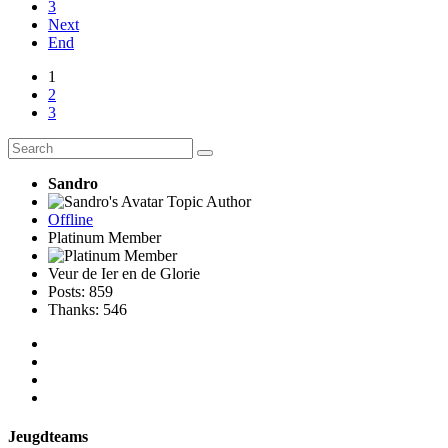
3
Next
End
1
2
3
Sandro
Topic Author
Offline
Platinum Member
Veur de Ier en de Glorie
Posts: 859
Thanks: 546
Jeugdteams