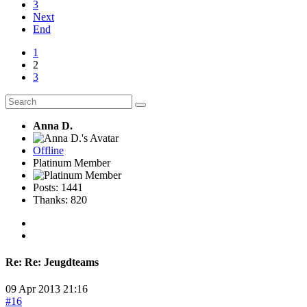
3
Next
End
1
2
3
Anna D.
Offline
Platinum Member
Posts: 1441
Thanks: 820
Re:
Re: Jeugdteams
09 Apr 2013 21:16
#16