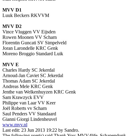
MVV D1
Luuk Beckers RKVVM
MVV D2
Vince Vluggen VV Eijsden
Rowen Moonen VV Scharn
Florentin Guncati SV Simpelveld
Joran Larondelle KRC Genk
Moreno Broggio Standard Luik
MVV E
Charles Hardy SC Jekerdal
Arnoud-Jan Caviet SC Jekerdal
Thomas Adam SC Jekerdal
Andreas Mele KRC Genk
Jenthe van Welkenhuyzen KRC Genk
Sam Krawzyck EVV
Philippe van Laar VV Keer
Joël Roberts vv Scharn
Saul Penders VV Standaard
Gianni Giorgi Lindenheuvel
www.mvv.nl
Last edit: 23 Jun 2013 19:22 by
Sandro
.
The following user(s) said Thank You:
MVV4life
,
Schapendonk