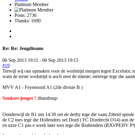
Platinum Member
Posts: 2736
Thanks: 1690
Re:
Re: Jeugdteams
06 Sep 2013 19:11
-
06 Sep 2013 19:15
#19
Terwijl wij ons opmaken voor de wedstrijd morgen tegen Excelsior, m
want de ierste wedstrijd is aoch neet de minste; mörrege tege die aand
MVV A1 - Feyenoord A1 (2de divisie B )
Suukses jonges !
:thumbsup:
Oonderwijl de B1 um 14:30 oet de derby tege die vaan Zitterd speule 
de C2 toes tege die Hollendres oet Dord ( FC Dordrecht O14) aon d
en uzze C1 pas e week later toes tege die Brabenders (RJO/PEHV P