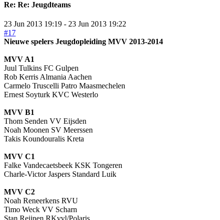
Re:
Re: Jeugdteams
23 Jun 2013 19:19
-
23 Jun 2013 19:22
#17
Nieuwe spelers Jeugdopleiding MVV 2013-2014
MVV A1
Juul Tulkins FC Gulpen
Rob Kerris Almania Aachen
Carmelo Truscelli Patro Maasmechelen
Ernest Soyturk KVC Westerlo
MVV B1
Thom Senden VV Eijsden
Noah Moonen SV Meerssen
Takis Koundouralis Kreta
MVV C1
Falke Vandecaetsbeek KSK Tongeren
Charle-Victor Jaspers Standard Luik
MVV C2
Noah Reneerkens RVU
Timo Weck VV Scharn
Stan Reijnen RKvvl/Polaris