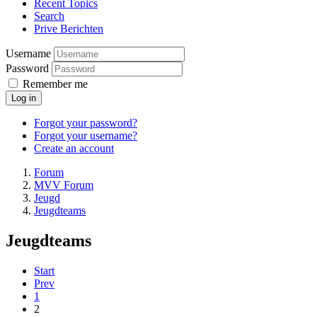
Recent Topics
Search
Prive Berichten
Username
Password
Remember me
Log in
Forgot your password?
Forgot your username?
Create an account
Forum
MVV Forum
Jeugd
Jeugdteams
Jeugdteams
Start
Prev
1
2