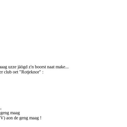
aag uzze jäögd z'n boorst naat make...
er club oet "Rotjeknor" :
,
e geng maag
SV) aon de geng maag !