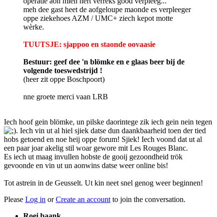
operatie aon mien hert verrèks good verpleeg...
meh dee gast heet de aofgeloupe maonde es verpleeger
oppe ziekehoes AZM / UMC+ ziech kepot motte
wèrke.
TUUTSJE: sjappoo en staonde oovaasie
Bestuur: geef dee 'n blömke en e glaas beer bij de
volgende toeswedstrijd !
(heer zit oppe Boschpoort)
nne groete merci vaan LRB
Iech hoof gein blömke, un pilske daorintege zik iech gein nein tegen
. Iech vin ut al hiel sjiek datse dun daankbaarheid toen der tied
hobs getoend en noe heij oppe forum! Sjiek! Iech voond dat ut al
een paar joar akelig stil woar gewore mit Les Rouges Blanc.
Es iech ut maag invullen hobste de gooij gezoondheid trök
gevoonde en vin ut un aonwins datse weer online bis!
Tot astrein in de Geusselt. Ut kin neet snel genog weer beginnen!
Please
Log in
or
Create an account
to join the conversation.
Roei baank