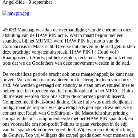
Angel-Side · 9 september ·
4500€! Vandaag was dan de overhandiging van de cheque en onze
afsluiting van de HAW PIN actie. Wat in maart begon met een
spandoek bij het MUMC, werd HAW PIN het motto van de
Coronacrisis in Maastricht. Diverse initiatieven in de stad gebruikten
deze prachtige vergeten uitspraak, HAW PIN ! ( Houd vol )
Raamposters, t-Shirts, publieke zuilen, reclames. We zijn ontzettend
trots dat we de Godfathers van deze movement werden in de stad.
De voetballoze periode bracht ook onze maatschappelijke kant naar
boven. We zochten naar manieren om iets terug te doen voor onze
stad. We werden gevraagd om standby te staan om eventueel mee te
helpen met het opzetten van het noodhospitaal in het MECC. Ruim
80 mensen werden door ons achter de schermen gemobiliseerd.
Compleet met tijdvak-beschikking. Onze hulp was uiteindelijk niet
nodig, maar de respons was geweldig! Als geroepen kwamen we in
contact met Ralph van GotShirts.nl - the Maastricht shirt printing
company die ons complimenteerde met het HAW PIN spandoek en
ons voorstelde om non-profit T-shirts te gaan verkopen in de stijl
van het spandoek voor een goed doel. Wij kwamen uit bij Stichting
de Gouwe. Top vrijwilligers die zoveel goeds doen voor mensen die