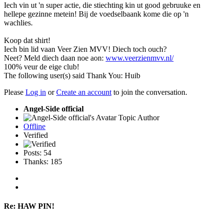
Iech vin ut 'n super actie, die stiechting kin ut good gebruuke en
hellepe gezinne metein! Bij de voedselbaank kome die op 'n
wachlies.
Koop dat shirt!
Iech bin lid vaan Veer Zien MVV! Diech toch ouch?
Neet? Meld diech daan noe aon:
www.veerzienmvv.nl/
100% veur de eige club!
The following user(s) said Thank You:
Huib
Please
Log in
or
Create an account
to join the conversation.
Angel-Side official
Topic Author
Offline
Verified
Posts: 54
Thanks: 185
Re:
HAW PIN!