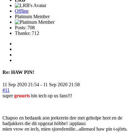
Offline
Platinum Member
Posts: 708
Thanks: 712
Re:
HAW PIN!
11 Sep 2020 21:54
-
11 Sep 2020 21:58
#11
super
gruurts
bin iech op us fans!!!
Chapoo en bedaank aon jeekerein dee met geholpe heet en de
badjakkers die dit opgezat höbbe! :applaus:
mien vrow en iech, mien sjoenfemilie...allemaol haw pin t-sjörts.