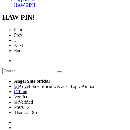
HAW PIN!
HAW PIN!
Start
Prev
1
Next
End
1
Angel-Side official
Topic Author
Offline
Verified
Posts: 54
Thanks: 185