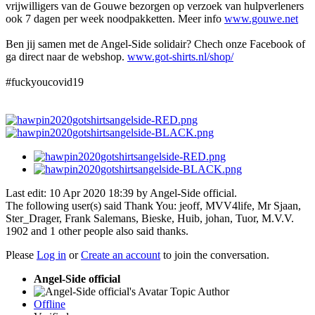
vrijwilligers van de Gouwe bezorgen op verzoek van hulpverleners
ook 7 dagen per week noodpakketten. Meer info
www.gouwe.net
Ben jij samen met de Angel-Side solidair? Chech onze Facebook of
ga direct naar de webshop.
www.got-shirts.nl/shop/
#fuckyoucovid19
Last edit: 10 Apr 2020 18:39 by
Angel-Side official
.
The following user(s) said Thank You:
jeoff
,
MVV4life
,
Mr Sjaan
,
Ster_Drager
,
Frank Salemans
,
Bieske
,
Huib
,
johan
,
Tuor
,
M.V.V.
1902
and 1 other people also said thanks.
Please
Log in
or
Create an account
to join the conversation.
Angel-Side official
Topic Author
Offline