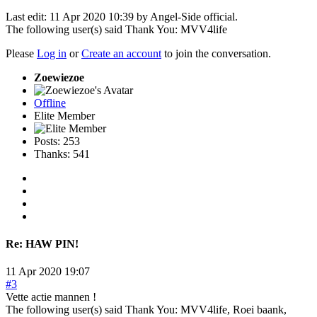
Last edit: 11 Apr 2020 10:39 by
Angel-Side official
.
The following user(s) said Thank You:
MVV4life
Please
Log in
or
Create an account
to join the conversation.
Zoewiezoe
Offline
Elite Member
Posts: 253
Thanks: 541
Re:
HAW PIN!
11 Apr 2020 19:07
#3
Vette actie mannen !
The following user(s) said Thank You:
MVV4life
,
Roei baank
,