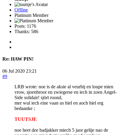
Offline
Platinum Member
Posts: 1176
Thanks: 586
Re:
HAW PIN!
06 Jul 2020 23:21
#9
LRB wrote: noe is de aksie al veurbij en loupe mien
vrow, sjoenbroor en zwiegerse en iech in zoen Angel-
Side solidair! sjört roond,
mer wul iech eine vaan us hiel en aoch hiel erg
bedaanke ;
TUUTSJE
noe heet dee badjakker miech 5 jaor gelije nao de