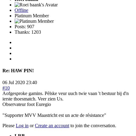
Offline
Platinum Member
Posts: 907
Thanks: 1203
Re:
HAW PIN!
06 Jul 2020 23:40
#10
Aofgesproke gamins. Pèlske veur uuch twie vaan 't bestuur bij d'n
ierste thoesmatch. Veer zien Us.
Observateur foot Euregio
"Supporter MVV Maastricht est un acte de résistance"
Please
Log in
or
Create an account
to join the conversation.
LRB