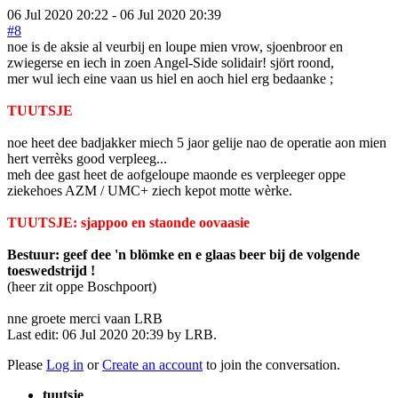
06 Jul 2020 20:22
-
06 Jul 2020 20:39
#8
noe is de aksie al veurbij en loupe mien vrow, sjoenbroor en
zwiegerse en iech in zoen Angel-Side solidair! sjört roond,
mer wul iech eine vaan us hiel en aoch hiel erg bedaanke ;
TUUTSJE
noe heet dee badjakker miech 5 jaor gelije nao de operatie aon mien
hert verrèks good verpleeg...
meh dee gast heet de aofgeloupe maonde es verpleeger oppe
ziekehoes AZM / UMC+ ziech kepot motte wèrke.
TUUTSJE: sjappoo en staonde oovaasie
Bestuur: geef dee 'n blömke en e glaas beer bij de volgende
toeswedstrijd !
(heer zit oppe Boschpoort)
nne groete merci vaan LRB
Last edit: 06 Jul 2020 20:39 by
LRB
.
Please
Log in
or
Create an account
to join the conversation.
tuutsje