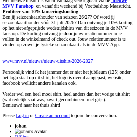
Het nieuwe uitshirt is vanaf vandaag verkrijgbaar via de
nieuwe
MVV Fanshop
en vanaf dit weekend bij Voetbalshop Maastricht.
Profiteer van 10% lanceringskorting
Ben jij seizoenkaarthouder van seizoen 26/27? Of word jij
seizoenkaarthouder vóór 31 juli 2026? Dan ontvang je 10% korting
op het niet-afgeprijsde wedstrijdshirts van dit seizoen in de MVV
fanshop. De korting ontvang je door jouw relatienummer in te
vullen in de winkelmand of check out. Jouw relatienummer is te
vinden op zowel je fysieke seizoenkaart als in de MVV App.
www.mvv.nl/nieuws/nieuw-uitshirt-2026-2027
Persoonlijk vind ik het jammer dat er niet het jubileum (125) onder
het logo staat op dit shirt, het logo is overal aangepast, website,
facebook wellicht andere kanalen ook.
Verder wel een heel mooi shirt, heel anders dan het vorige uit shirt
(wat redelijk saai was, zwart gecombineerd met grijs).
Benieuwd naar het thuis shirt!
Please
Log in
or
Create an account
to join the conversation.
johan
Offline