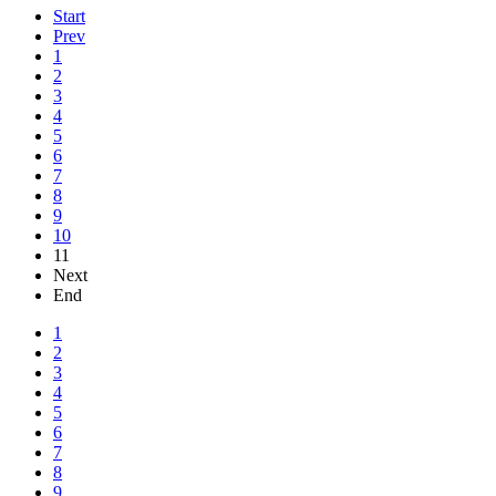
Start
Prev
1
2
3
4
5
6
7
8
9
10
11
Next
End
1
2
3
4
5
6
7
8
9