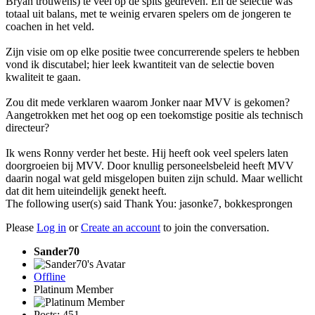
Bryan trouwens) te veel op de spits gedreven. En de selectie was
totaal uit balans, met te weinig ervaren spelers om de jongeren te
coachen in het veld.
Zijn visie om op elke positie twee concurrerende spelers te hebben
vond ik discutabel; hier leek kwantiteit van de selectie boven
kwaliteit te gaan.
Zou dit mede verklaren waarom Jonker naar MVV is gekomen?
Aangetrokken met het oog op een toekomstige positie als technisch
directeur?
Ik wens Ronny verder het beste. Hij heeft ook veel spelers laten
doorgroeien bij MVV. Door knullig personeelsbeleid heeft MVV
daarin nogal wat geld misgelopen buiten zijn schuld. Maar wellicht
dat dit hem uiteindelijk genekt heeft.
The following user(s) said Thank You:
jasonke7
,
bokkesprongen
Please
Log in
or
Create an account
to join the conversation.
Sander70
Offline
Platinum Member
Posts: 451