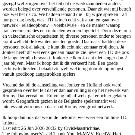
gezegd wel zorgen over het feit dat de werkzaamheden anders
worden belegd over verschillende personen. Daar zit wat mij betreft
ook wel het risico. We hadden iemand die - bij wijze spreken - 24
uur per dag bezig was. TD is toch echt vak apart en gaat over
netwerk - relatieopbouw - voetbalvisie - en de manier waarop
transferconstructies en contracten worden ingericht. Door deze uren
en vaktechnische capaciteiten bij diverse personen onder te brengen
komt wellicht de kwaliteit niet ten goede. Daarnaast hadden deze
personen ook al taken, je kunt dit echt niet zomaar erbij doen. Ja
Jonker heeft dit wel eens gedaan maar ik zie liever een TD die ook
de lange termijn bewaakt. Jonker zie ik ook echt niet langer dan 2
jaar blijven. Maar ik hoop dat ik dit verkeerd heb. Een goede
technisch directeur betaald zichzelf wel terug door de opbrengst
vanuit goedkoop aangetrokken spelers.
Vreemd dat bij de aanstelling van Jonker en Hofland ook werd
gesproken over het feit dat er dan aanvulling is op het netwerk van
Ronny. Dat vervalt nu. En vraag mij af welk gat er achter gelaten
wordt. Geografisch gezien is de Belgische spelersmarkt wel
interessant voor ons en daar had Ronny een groot netwerk.
Ik hoop dan ook dat we in de toekomst wel weer een fulltime TD
krijgen.
Last edit: 26 Jun 2026 20:32 by
CivisMaastrichtiae
.
The following user(s) said Thank You:
M-MVV
,
RoedWitHart