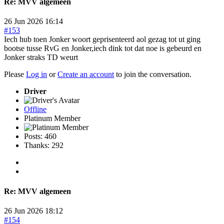
Re:
MVV algemeen
26 Jun 2026 16:14
#153
Iech hub toen Jonker woort geprisenteerd aol gezag tot ut ging
bootse tusse RvG en Jonker,iech dink tot dat noe is gebeurd en
Jonker straks TD weurt
Please
Log in
or
Create an account
to join the conversation.
Driver
Offline
Platinum Member
Posts: 460
Thanks: 292
Re:
MVV algemeen
26 Jun 2026 18:12
#154