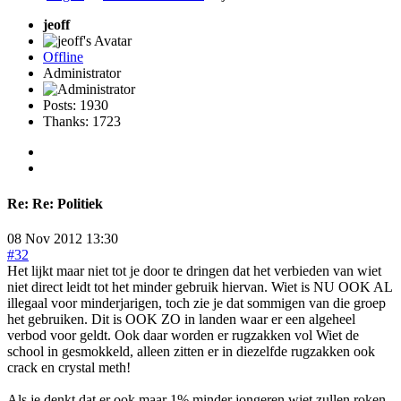
jeoff
Offline
Administrator
Posts: 1930
Thanks: 1723
Re:
Re: Politiek
08 Nov 2012 13:30
#32
Het lijkt maar niet tot je door te dringen dat het verbieden van wiet
niet direct leidt tot het minder gebruik hiervan. Wiet is NU OOK AL
illegaal voor minderjarigen, toch zie je dat sommigen van die groep
het gebruiken. Dit is OOK ZO in landen waar er een algeheel
verbod voor geldt. Ook daar worden er rugzakken vol Wiet de
school in gesmokkeld, alleen zitten er in diezelfde rugzakken ook
crack en crystal meth!
Als je denkt dat er ook maar 1% minder jongeren wiet zullen roken