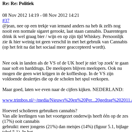
Re:
Re: Politiek
08 Nov 2012 14:19
-
08 Nov 2012 14:21
#37
@jean, nee op een trekje van iemand anders na heb ik zelfs nog
nooit een normale sigaret gerookt, laat staan cannabis. Daarentegen
drink ik wel graag bier / wijn en op zijn tijd Whiskey. Persoonlijk
zie ik hier weinig tot geen verschil in met het gebruik van Cannabis
(op het feit na dat het sociaal meer geaccepteerd wordt).
Nee ook in landen als de VS of de UK hoef je niet 'op zoek' te gaan
naar soft en harddrugs. De meelopers blijven meelopers. Ook nu
mogen die geen wiet krijgen in de koffieshop. In de VS zijn
voldoende dealertjes die op de scholen het spul verkopen.
Maar goed, laten we even naar de cijfers kijken. NEDERLAND:
www.trimbos.nl/~/media/Nieuws%20en%20Per...20gedrag%202011.
Hoeveel scholieren gebruiken cannabis?
Van alle leerlingen van het voortgezet onderwijs heeft één op de zes
(17%) ooit cannabis
gebruikt: meer jongens (21%) dan meisjes (14%) (figuur 5.1, bijlage
tabel 5.1). In het