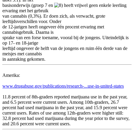
basisonderwijs (groep 7 en
heeft vrijwel geen enkele leerling
ervaring met het gebruik
van cannabis (0,3%). Er doen zich, als verwacht, grote
leeftijdsverschillen voor. Onder
de 12-jarigen heeft ongeveer één procent ervaring met
cannabisgebruik. Daarna is
sprake van een forse toename, vooral bij de jongens. Uiteindelijk is
op 17- en 18-jarige
leeftijd ongeveer de helft van de jongens en ruim één derde van de
meisjes met cannabis
in aanraking gekomen.
Amerika:
www.drugabuse.gov/publications/research-...use-in-united-states
11.8 percent of 8th-graders reported marijuana use in the past year,
and 6.5 percent were current users. Among 10th-graders, 26.7
percent had used marijuana in the past year, and 15.9 percent were
current users. Rates of use among 12th-graders were higher still:
32.8 percent had used marijuana during the year prior to the survey,
and 20.6 percent were current users.