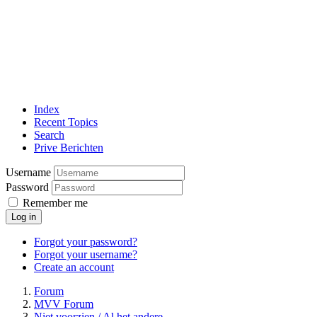
Index
Recent Topics
Search
Prive Berichten
Username
Password
Remember me
Log in
Forgot your password?
Forgot your username?
Create an account
Forum
MVV Forum
Niet voorzien / Al het andere