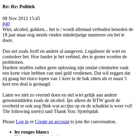
Re:
Re: Politiek
08 Nov 2012 15:45
#40
Wiet, alcohol, gokken... het is / wordt allemaal verboden beneden de
18 jaar maar nog steeds vinden minderjarige manieren om het te
doen.
Dus net zoals Jeoff en andere al aangeven. Legaliseer de wiet en
controleer het. Hoe harder je het verbied, des te groter worden de
problemen.
Hardere straffen zullen geen oplossing zijn omdat criminelen vaak
een korte visie hebben van snel geld verdienen. Dat wil zeggen dat
zij graag het risico lopen van 1 keer in de bak zitten als er naast 3
keer een deal is geslaagd.
Laten we niet zo vreemd doen en stel wiet gelijk aan andere
genotsmiddelen zoals de alcohol. Ipv alleen de BTW gooit de
overheid er ook nog flink wat accijns op en de schatkist is weer vol!
The following user(s) said Thank You:
Sjotelsplak
Please
Log in
or
Create an account
to join the conversation.
les rouges blancs