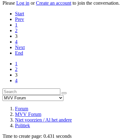
Please
Log in
or
Create an account
to join the conversation.
Start
Prev
1
2
3
4
Next
End
1
2
3
4
Forum
MVV Forum
Niet voorzien / Al het andere
Politiek
Time to create page: 0.431 seconds