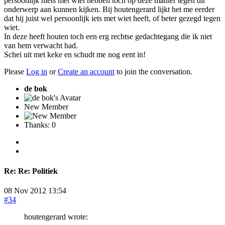
persoonlijk niets met wiet hebben toch op deze manier tegen dit
onderwerp aan kunnen kijken. Bij houtengerard lijkt het me eerder
dat hij juist wel persoonlijk iets met wiet heeft, of beter gezegd tegen
wiet.
In deze heeft houten toch een erg rechtse gedachtegang die ik niet
van hem verwacht had.
Schei uit met keke en schudt me nog eent in!
Please
Log in
or
Create an account
to join the conversation.
de bok
New Member
Thanks: 0
Re:
Re: Politiek
08 Nov 2012 13:54
#34
houtengerard wrote: