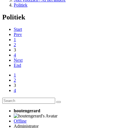
Politiek
Politiek
Start
Prev
1
2
3
4
Next
End
1
2
3
4
houtengerard
Offline
Administrator