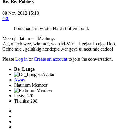
Re:
Re: Politiek
08 Nov 2012 15:13
#39
houtengerard wrote: Hard straffen loont.
Meen je dat nu echt? :ohmy:
Zeg miech wee, wint nog vaan M-V-V . Heejaa Heejaa Hoo.
Geine mie , gelukkig nondepie ,ver geve ut neet mie cadoo!
Please
Log in
or
Create an account
to join the conversation.
De_Lange
Away
Platinum Member
Posts: 520
Thanks: 298