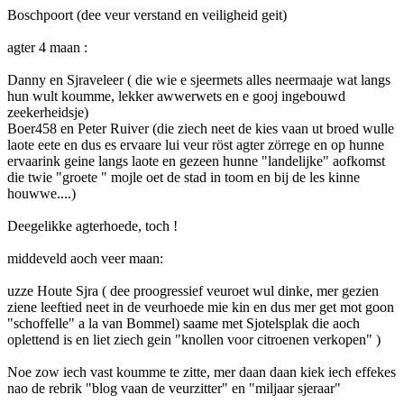
Boschpoort (dee veur verstand en veiligheid geit)
agter 4 maan :
Danny en Sjraveleer ( die wie e sjeermets alles neermaaje wat langs
hun wult koumme, lekker awwerwets en e gooj ingebouwd
zeekerheidsje)
Boer458 en Peter Ruiver (die ziech neet de kies vaan ut broed wulle
laote eete en dus es ervaare lui veur röst agter zörrege en op hunne
ervaarink geine langs laote en gezeen hunne "landelijke" aofkomst
die twie "groete " mojle oet de stad in toom en bij de les kinne
houwwe....)
Deegelikke agterhoede, toch !
middeveld aoch veer maan:
uzze Houte Sjra ( dee proogressief veuroet wul dinke, mer gezien
ziene leeftied neet in de veurhoede mie kin en dus mer get mot goon
"schoffelle" a la van Bommel) saame met Sjotelsplak die aoch
oplettend is en liet ziech gein "knollen voor citroenen verkopen" )
Noe zow iech vast koumme te zitte, mer daan daan kiek iech effekes
nao de rebrik "blog vaan de veurzitter" en "miljaar sjeraar"