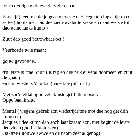
twie euverige middevelders zien daan:
Forlaajf (neet mie de jongste mer este dao teegenop lups...tjeh ) en
serke ( hoofs mer nao dee ziene avatar te kieke en daan wetste tot
dao geine langs kump )
Zuut dao good betrowbaar oet !
Veurhoede twie maan:
gouw gevoonde...
d'n ierste is "the Snuf"( is rap en dee prik euveral doorheen en zuut
de gaate)
en d'n twiede is Vuurbal ( eine boe pit in zit )
Met zoe'n elftal oppe veld kinste get ! :thumbsup:
Oppe baank zitte:
Mental ( wegens gebrek aon wedstrijdritme mot dee nog get drin
koumme)
Jacques ( dee kump dao aoch laankzaam aon, mer begint de letste
tied ziech good te laote zien)
Oaktree ( gouwe awwe en de naom zeet al genog)