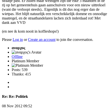
straatje past. Er zullen maar weinigen zijn die elke 3 maanden in de
rij op het gemeentehuis gaan aanschuiven voor een nieuw uittreksel
(want die verloopt steeds).. Eigenlijk is dit dus nog erger dan de
wietpas. Het blijft natuurlijk een verschrikkelijk domme en onnodige
maatregel, en de straathandelaren lachen zich inderdaad rot! Met
dank aan VVD
(en nee ik kom nooit in koffieshops!)
Please
Log in
or
Create an account
to join the conversation.
αναρχος
Offline
Platinum Member
Posts: 539
Thanks: 415
Re:
Re: Politiek
08 Nov 2012 09:52