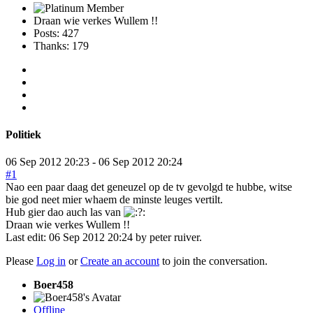
Draan wie verkes Wullem !!
Posts: 427
Thanks: 179
Politiek
06 Sep 2012 20:23
-
06 Sep 2012 20:24
#1
Nao een paar daag det geneuzel op de tv gevolgd te hubbe, witse
bie god neet mier whaem de minste leuges vertilt.
Hub gier dao auch las van
:
Draan wie verkes Wullem !!
Last edit: 06 Sep 2012 20:24 by
peter ruiver
.
Please
Log in
or
Create an account
to join the conversation.
Boer458
Offline