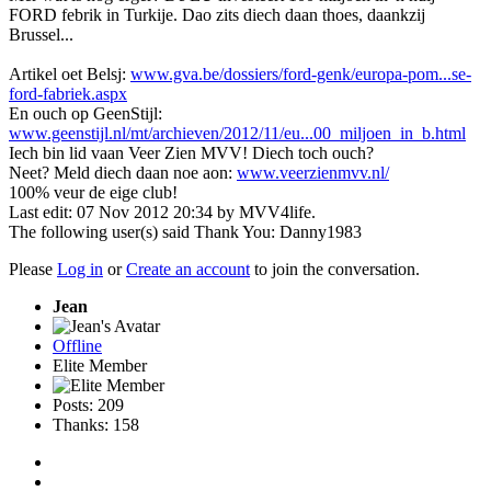
FORD febrik in Turkije. Dao zits diech daan thoes, daankzij
Brussel...
Artikel oet Belsj:
www.gva.be/dossiers/ford-genk/europa-pom...se-
ford-fabriek.aspx
En ouch op GeenStijl:
www.geenstijl.nl/mt/archieven/2012/11/eu...00_miljoen_in_b.html
Iech bin lid vaan Veer Zien MVV! Diech toch ouch?
Neet? Meld diech daan noe aon:
www.veerzienmvv.nl/
100% veur de eige club!
Last edit: 07 Nov 2012 20:34 by
MVV4life
.
The following user(s) said Thank You:
Danny1983
Please
Log in
or
Create an account
to join the conversation.
Jean
Offline
Elite Member
Posts: 209
Thanks: 158