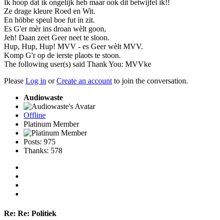
Ik hoop dat ik ongelijk heb maar ook dit betwijfel ik!!
Ze drage kleure Roed en Wit.
En höbbe speul boe fut in zit.
Es G'er mèr ins droan wèlt goon,
Jeh! Daan zeet Geer neet te sloon.
Hup, Hup, Hup! MVV - es Geer wèlt MVV.
Komp G'r op de ierste plaots te stoon.
The following user(s) said Thank You:
MVVke
Please
Log in
or
Create an account
to join the conversation.
Audiowaste
Offline
Platinum Member
Posts: 975
Thanks: 578
Re:
Re: Politiek