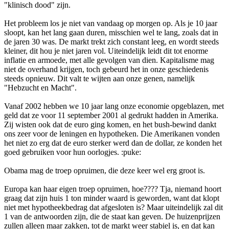
"klinisch dood" zijn.
Het probleem los je niet van vandaag op morgen op. Als je 10 jaar
sloopt, kan het lang gaan duren, misschien wel te lang, zoals dat in
de jaren 30 was. De markt trekt zich constant leeg, en wordt steeds
kleiner, dit hou je niet jaren vol. Uiteindelijk leidt dit tot enorme
inflatie en armoede, met alle gevolgen van dien. Kapitalisme mag
niet de overhand krijgen, toch gebeurd het in onze geschiedenis
steeds opnieuw. Dit valt te wijten aan onze genen, namelijk
"Hebzucht en Macht".
Vanaf 2002 hebben we 10 jaar lang onze economie opgeblazen, met
geld dat ze voor 11 september 2001 al gedrukt hadden in Amerika.
Zij wisten ook dat de euro ging komen, en het bush-bewind dankt
ons zeer voor de leningen en hypotheken. Die Amerikanen vonden
het niet zo erg dat de euro sterker werd dan de dollar, ze konden het
goed gebruiken voor hun oorlogjes. :puke:
Obama mag de troep opruimen, die deze keer wel erg groot is.
Europa kan haar eigen troep opruimen, hoe???? Tja, niemand hoort
graag dat zijn huis 1 ton minder waard is geworden, want dat klopt
niet met hypotheekbedrag dat afgesloten is? Maar uiteindelijk zal dit
1 van de antwoorden zijn, die de staat kan geven. De huizenprijzen
zullen alleen maar zakken, tot de markt weer stabiel is, en dat kan