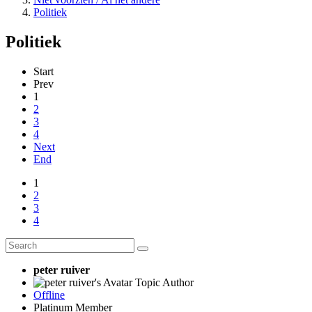
Politiek
Politiek
Start
Prev
1
2
3
4
Next
End
1
2
3
4
peter ruiver
Topic Author
Offline
Platinum Member