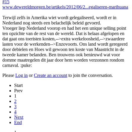
#15
www.dewereldmorgen.be/artikels/2012/06/2...egaliseren-marihuana
Terwijl zelfs in Amerika wiet wordt gelegaliseerd, wordt er in
Nederland nog steeds een belachelijk beleid gevoerd.
Vroeger liep Nederland voorop en had het een unique selling point
ten opzichte van de rest van de wereld. Dat is helaas afgelopen en
dat gaat ons toeristen kosten,-->extra werkeloosheid,-->zwaardere
lasten voor de werkenden-->Enzovoorts. Ons land wordt geregeerd
door debielen en Hoes wil gewoon ten koste van Maastricht in de
tweede kamer belanden. Ben trouwens ook benieuwd wat voor
domme maatregelen dit jaar door hem worden verzonnen rondom
carnaval. :puke:
Please
Log in
or
Create an account
to join the conversation.
Start
Prev
1
2
3
4
Next
End