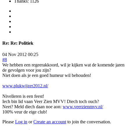
Thanks: 1126
Re:
Re: Politiek
04 Nov 2012 00:25
#8
We hebben een regeerakkoord, wil je kijken wat de komende jaren
de gevolgen voor jou zijn?
Niet doen als je een goed humeur wil behouden!
www.plukwijzer2012.nl/
Nivelleren is een feest!
Iech bin lid vaan Veer Zien MVV! Diech toch ouch?
Neet? Meld diech daan noe aon:
www.veerzienmvv.nl/
100% veur de eige club!
Please
Log in
or
Create an account
to join the conversation.