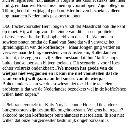
zich te registreren. Dit laatste is volgens het kabinet straks niet meer
nodig, en daar wil Hoes misschien op vooruitlopen. Zijn collega in
Tilburg heeft dit vrijdag al gedaan. Hier hoeven bezoekers alleen
nog maar een Nederlands paspoort te tonen.
D66-fractievoorzitter Bert Jongen vindt dat Maastricht ook die kant
op moet. Hij wil nog voor het einde van dit jaar een politieke
discussie over het koffieshopbeleid van de stad. „We moeten
sowieso praten omdat de Raad van State dat wil vanwege het
spreidingsplan van de koffieshops.” Maar Jongen ging verder en
verwees naar de burgemeesters van Amsterdam, Rotterdam en
Utrecht, die zeggen dat zij zullen toestaan dat ‘hun’ koffieshops
buitenlandse toeristen blijven toelaten. Dit scenario is voor Hoes
echter volstrekt ondenkbaar: „
We moeten het goede van de
wietpas niet weggooien en ik kan me niet voorstellen dat de
raad voorbij wilt gaan aan het succes van de wietpas
.
Buitenlanders staan we dus sowieso niet toe. Het te tackelen
probleem is dat we de Nederlandse bezoekers wel in de koffie?shop
willen laten kopen.”
LPM-fractievoorzitster Kitty Nuyts steunde Hoes: „Die andere
burgemeesters zijn bestuurlijk ongehoorzaam. Volgens het regeer?
akkoord mogen koffieshops buitenlanders niet toelaten. Ik zou niet
willen dat onze burgemeester bestuurlijk ongehoorzaam is.”