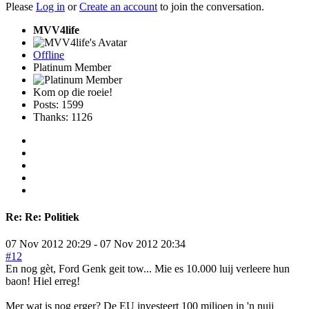
Please
Log in
or
Create an account
to join the conversation.
MVV4life
Offline
Platinum Member
Kom op die roeie!
Posts: 1599
Thanks: 1126
Re:
Re: Politiek
07 Nov 2012 20:29
-
07 Nov 2012 20:34
#12
En nog gèt, Ford Genk geit tow... Mie es 10.000 luij verleere hun
baon! Hiel erreg!
Mer wat is nog erger? De EU investeert 100 miljoen in 'n nuij