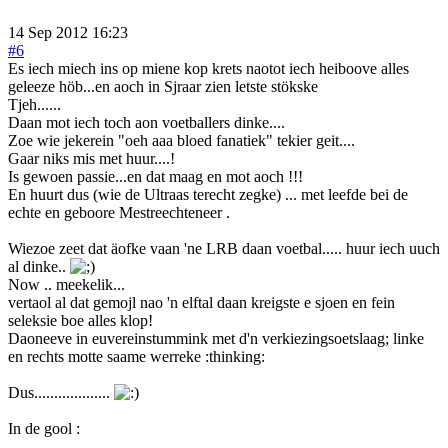
14 Sep 2012 16:23
#6
Es iech miech ins op miene kop krets naotot iech heiboove alles
geleeze höb...en aoch in Sjraar zien letste stökske
Tjeh......
Daan mot iech toch aon voetballers dinke....
Zoe wie jekerein "oeh aaa bloed fanatiek" tekier geit....
Gaar niks mis met huur....!
Is gewoen passie...en dat maag en mot aoch !!!
En huurt dus (wie de Ultraas terecht zegke) ... met leefde bei de
echte en geboore Mestreechteneer .
Wiezoe zeet dat äofke vaan 'ne LRB daan voetbal..... huur iech uuch
al dinke..
Now .. meekelik...
vertaol al dat gemojl nao 'n elftal daan kreigste e sjoen en fein
seleksie boe alles klop!
Daoneeve in euvereinstummink met d'n verkiezingsoetslaag; linke
en rechts motte saame werreke :thinking:
Dus...................
In de gool :