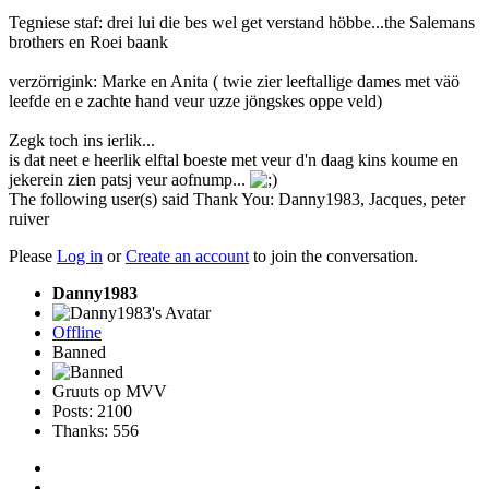
Tegniese staf: drei lui die bes wel get verstand höbbe...the Salemans
brothers en Roei baank
verzörrigink: Marke en Anita ( twie zier leeftallige dames met väö
leefde en e zachte hand veur uzze jöngskes oppe veld)
Zegk toch ins ierlik...
is dat neet e heerlik elftal boeste met veur d'n daag kins koume en
jekerein zien patsj veur aofnump...
The following user(s) said Thank You:
Danny1983
,
Jacques
,
peter
ruiver
Please
Log in
or
Create an account
to join the conversation.
Danny1983
Offline
Banned
Gruuts op MVV
Posts: 2100
Thanks: 556