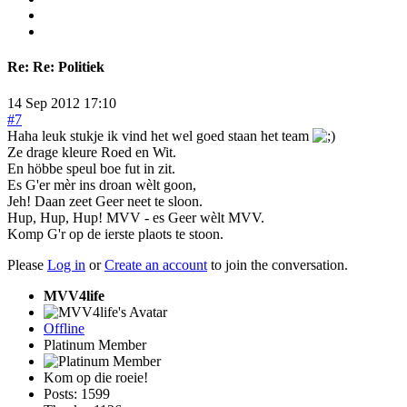
Re:
Re: Politiek
14 Sep 2012 17:10
#7
Haha leuk stukje ik vind het wel goed staan het team
Ze drage kleure Roed en Wit.
En höbbe speul boe fut in zit.
Es G'er mèr ins droan wèlt goon,
Jeh! Daan zeet Geer neet te sloon.
Hup, Hup, Hup! MVV - es Geer wèlt MVV.
Komp G'r op de ierste plaots te stoon.
Please
Log in
or
Create an account
to join the conversation.
MVV4life
Offline
Platinum Member
Kom op die roeie!
Posts: 1599