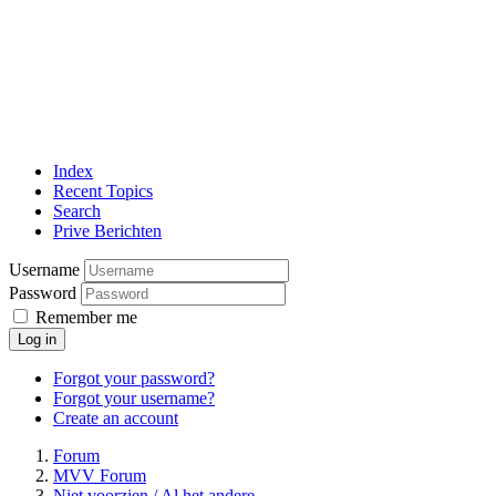
Index
Recent Topics
Search
Prive Berichten
Username
Password
Remember me
Log in
Forgot your password?
Forgot your username?
Create an account
Forum
MVV Forum
Niet voorzien / Al het andere