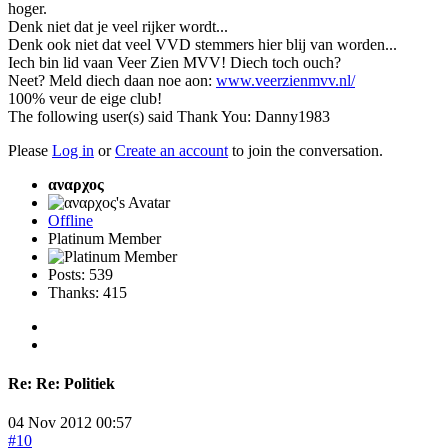
hoger.
Denk niet dat je veel rijker wordt...
Denk ook niet dat veel VVD stemmers hier blij van worden...
Iech bin lid vaan Veer Zien MVV! Diech toch ouch?
Neet? Meld diech daan noe aon:
www.veerzienmvv.nl/
100% veur de eige club!
The following user(s) said Thank You:
Danny1983
Please
Log in
or
Create an account
to join the conversation.
αναρχος
Offline
Platinum Member
Posts: 539
Thanks: 415
Re:
Re: Politiek
04 Nov 2012 00:57
#10