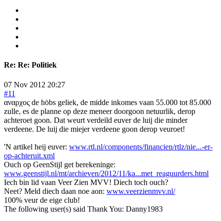
Re:
Re: Politiek
07 Nov 2012 20:27
#11
αναρχος de höbs geliek, de midde inkomes vaan 55.000 tot 85.000
zulle, es de planne op deze meneer doorgoon netuurlik, derop
achteroet goon. Dat weurt verdeild euver de luij die minder
verdeene. De luij die miejer verdeene goon derop veuroet!
'N artikel heij euver:
www.rtl.nl/components/financien/rtlz/nie...-er-
op-achteruit.xml
Ouch op GeenStijl get berekeninge:
www.geenstijl.nl/mt/archieven/2012/11/ka...met_reaguurders.html
Iech bin lid vaan Veer Zien MVV! Diech toch ouch?
Neet? Meld diech daan noe aon:
www.veerzienmvv.nl/
100% veur de eige club!
The following user(s) said Thank You:
Danny1983