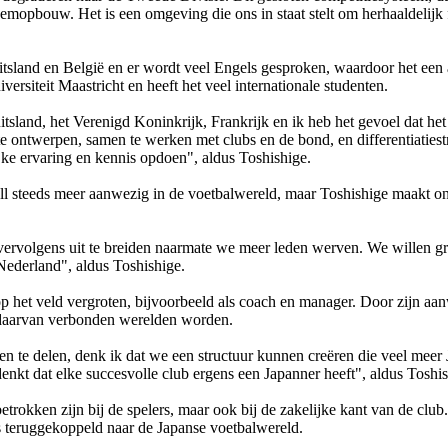
eemopbouw. Het is een omgeving die ons in staat stelt om herhaaldelijk
 Duitsland en België en er wordt veel Engels gesproken, waardoor het ee
ersiteit Maastricht en heeft het veel internationale studenten.
nd, het Verenigd Koninkrijk, Frankrijk en ik heb het gevoel dat het c
e ontwerpen, samen te werken met clubs en de bond, en differentiatiest
ke ervaring en kennis opdoen", aldus Toshishige.
steeds meer aanwezig in de voetbalwereld, maar Toshishige maakt ond
vervolgens uit te breiden naarmate we meer leden werven. We willen g
Nederland", aldus Toshishige.
d op het veld vergroten, bijvoorbeeld als coach en manager. Door zijn a
ts daarvan verbonden werelden worden.
delen, denk ik dat we een structuur kunnen creëren die veel meer Japa
enkt dat elke succesvolle club ergens een Japanner heeft", aldus Toshis
 betrokken zijn bij de spelers, maar ook bij de zakelijke kant van de cl
s teruggekoppeld naar de Japanse voetbalwereld.