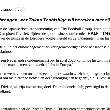
 vaanoet ‘t 🇯🇵
𝙚𝙣𝙜𝙚𝙣: 𝙬𝙖𝙩 𝙏𝙖𝙠𝙖𝙤 𝙏𝙤𝙨𝙝𝙞𝙨𝙝𝙞𝙜𝙚 𝙬𝙞𝙡 𝙗𝙚𝙧𝙚𝙞𝙠𝙚𝙣 𝙢𝙚𝙩 𝙯𝙞𝙟𝙣
an de Japanse dochteronderneming van City Football Group, kondigde i
 Divisie). Tijdens de sportbusinessconferentie “𝗛𝗔𝗟𝗙 𝗧𝗜𝗠𝗘 𝗖𝗼𝗻
 over de trends in de Europese voetbalwereld en de uitdagingen waar hij 
te hij in het clubmanagement als vertegenwoordiger voor het Japanse d
Marinos.
 (een Nederlandse onderneming) op. In april 2025 kondigde hij zijn inv
lijke management van voetbalclubs in Europa."
ar en we bevinden ons nu in een tijdperk waarin ze zich bij de grote cl
ol om me hierop te richten en deze uitdaging aan te gaan", aldus Toshis
visie, als zijn investeringsdoel. De traditionele club, gevestigd in de
volking.
iet degraderen naar de Tweede Divisie. Dit gesloten competitiesysteem