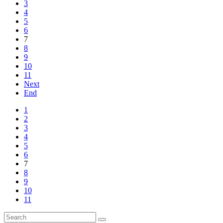
3
4
5
6
7
8
9
10
11
Next
End
1
2
3
4
5
6
7
8
9
10
11