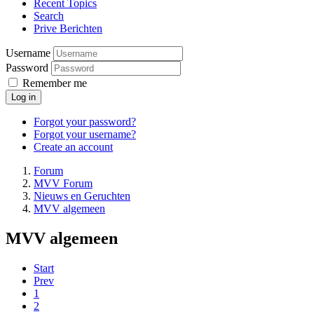
Recent Topics
Search
Prive Berichten
Username
Password
Remember me
Log in
Forgot your password?
Forgot your username?
Create an account
Forum
MVV Forum
Nieuws en Geruchten
MVV algemeen
MVV algemeen
Start
Prev
1
2