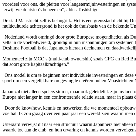
voordeel voor ons, die pleiten voor langetermijninvesteringen en syst
terwijl we de risico's beheersen", aldus Toshishige.
De stad Maastricht zelf is belangrijk. Het is een grensstad dicht bij
multiculturele achtergrond is het ook de thuisbasis van de bekende Univ
"Nederland wordt omringd door grote Europese mogendheden als Duitsla
zelfs in de voetbalwereld, grondig in hun inspanningen om systemen t
Deshima Football is dat Japanners hieraan deelnemen en daadwerkelij
Momenteel zijn MCO's (multi-club ownership) zoals CFG en Red Bull 
dat soort grote kapitaalkrachtigen."
"Ons model is om te beginnen met individuele investeringen en deze 
sport om een vergelijkbare omgeving te creëren buiten Maastricht en 
Japan zal niet alleen spelers sturen, maar ook geleidelijk zijn invloe
Europa niet langer in een confronterende relatie staan, maar in plaa
"Door de knowhow, kennis en netwerken die we momenteel opbouwen te 
voetbal. Ik zou graag over een paar jaar een wereld zien waarin men d
Uiteraard verwijst dit naar een structuur waarin Japanners niet alleen
waarde toe aan de club, en hun ervaring en kennis worden vervolgen