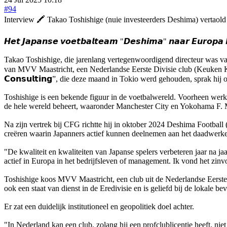
#94
Interview 🖍️ Takao Toshishige (nuie investeerders Deshima) vertaold
𝙃𝙚𝙩 𝙅𝙖𝙥𝙖𝙣𝙨𝙚 𝙫𝙤𝙚𝙩𝙗𝙖𝙡𝙩𝙚𝙖𝙢 "𝘿𝙚𝙨𝙝𝙞𝙢𝙖" 𝙣𝙖𝙖𝙧 𝙀𝙪𝙧𝙤𝙥𝙖 𝙗𝙧
Takao Toshishige, die jarenlang vertegenwoordigend directeur was v
van MVV Maastricht, een Nederlandse Eerste Divisie club (Keuken Kampioen
𝗖𝗼𝗻𝘀𝘂𝗹𝘁𝗶𝗻𝗴”, die deze maand in Tokio werd gehouden, sprak hij
Toshishige is een bekende figuur in de voetbalwereld. Voorheen werk
de hele wereld beheert, waaronder Manchester City en Yokohama F. 
Na zijn vertrek bij CFG richtte hij in oktober 2024 Deshima Football
creëren waarin Japanners actief kunnen deelnemen aan het daadwerke
"De kwaliteit en kwaliteiten van Japanse spelers verbeteren jaar na ja
actief in Europa in het bedrijfsleven of management. Ik vond het zinv
Toshishige koos MVV Maastricht, een club uit de Nederlandse Eerste Di
ook een staat van dienst in de Eredivisie en is geliefd bij de lokale be
Er zat een duidelijk institutioneel en geopolitiek doel achter.
"In Nederland kan een club, zolang hij een profclublicentie heeft, n