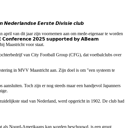
 𝙉𝙚𝙙𝙚𝙧𝙡𝙖𝙣𝙙𝙨𝙚 𝙀𝙚𝙧𝙨𝙩𝙚 𝘿𝙞𝙫𝙞𝙨𝙞𝙚 𝙘𝙡𝙪𝙗
n april van dit jaar zijn voornemen aan om mede-eigenaar te worden
𝗲𝗿𝗲𝗻𝗰𝗲 𝟮𝟬𝟮𝟱 𝘀𝘂𝗽𝗽𝗼𝗿𝘁𝗲𝗱 𝗯𝘆 𝗔𝗕𝗲𝗮𝗺
bij Maastricht voor staat.
ochterbedrijf van City Football Group (CFG), dat voetbalclubs over
estering in MVV Maastricht aan. Zijn doel is om "een systeem te
ubs aansluiten. Toch zijn er nog steeds maar een handjevol Japanners
hige.
 zuidelijkste stad van Nederland, werd opgericht in 1902. De club had
, dat als Noord-Amerikaans kan worden beschouwd, is een groot