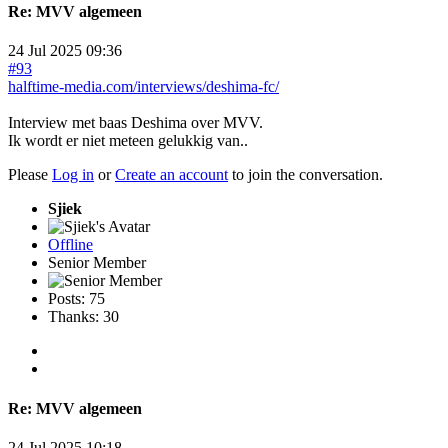
Re:
MVV algemeen
24 Jul 2025 09:36
#93
halftime-media.com/interviews/deshima-fc/
Interview met baas Deshima over MVV.
Ik wordt er niet meteen gelukkig van..
Please
Log in
or
Create an account
to join the conversation.
Sjiek
Offline
Senior Member
Posts: 75
Thanks: 30
Re:
MVV algemeen
24 Jul 2025 10:18