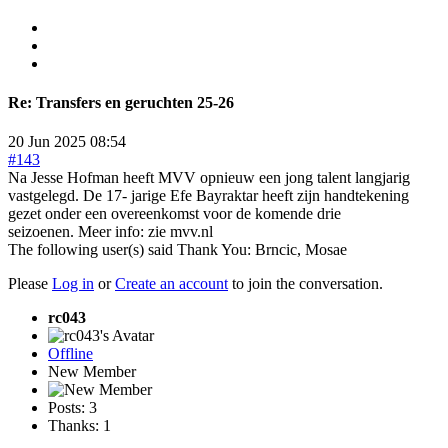
Re:
Transfers en geruchten 25-26
20 Jun 2025 08:54
#143
Na Jesse Hofman heeft MVV opnieuw een jong talent langjarig
vastgelegd. De 17- jarige Efe Bayraktar heeft zijn handtekening
gezet onder een overeenkomst voor de komende drie
seizoenen. Meer info: zie mvv.nl
The following user(s) said Thank You:
Brncic
,
Mosae
Please
Log in
or
Create an account
to join the conversation.
rc043
Offline
New Member
Posts: 3
Thanks: 1