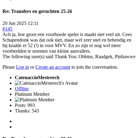
Re:
Transfers en geruchten 25-26
20 Jun 2025 12:11
#145
Ach ja, hoe groot een voorhoede speler is maakt niet veel uit. Cees
Schapendonk was dat ook niet, maar wel zeer snel en behendig en
hij knalde er 52 (!) in voor MVV. En zo zijn er nog wel meer
voorbeelden te noemen van kleine aanvallers.
The following user(s) said Thank You:
Obbins
,
Raadgek
,
Pinhawwe
Please
Log in
or
Create an account
to join the conversation.
CatenaccioMestreech
Offline
Platinum Member
Posts: 993
Thanks: 543