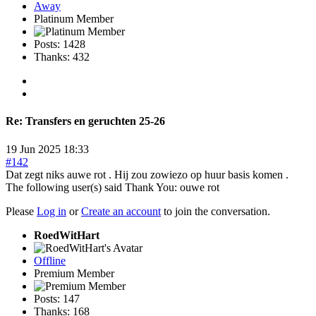
Away
Platinum Member
Posts: 1428
Thanks: 432
Re:
Transfers en geruchten 25-26
19 Jun 2025 18:33
#142
Dat zegt niks auwe rot . Hij zou zowiezo op huur basis komen .
The following user(s) said Thank You:
ouwe rot
Please
Log in
or
Create an account
to join the conversation.
RoedWitHart
Offline
Premium Member
Posts: 147
Thanks: 168