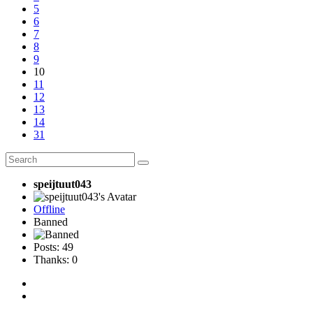
5
6
7
8
9
10
11
12
13
14
31
speijtuut043
Offline
Banned
Posts: 49
Thanks: 0