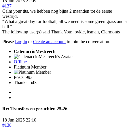
18 Jun 2025 22:09
#137
Calm your tits, we hebben nog bijna 2 maanden tot de eerste
westrijd.
“What a great day for football, all we need is some green grass and a
ball.”
The following user(s) said Thank You:
jovkle
,
itsman
,
Clermonts
Please
Log in
or
Create an account
to join the conversation.
CatenaccioMestreech
Offline
Platinum Member
Posts: 993
Thanks: 543
Re:
Transfers en geruchten 25-26
18 Jun 2025 22:10
#138