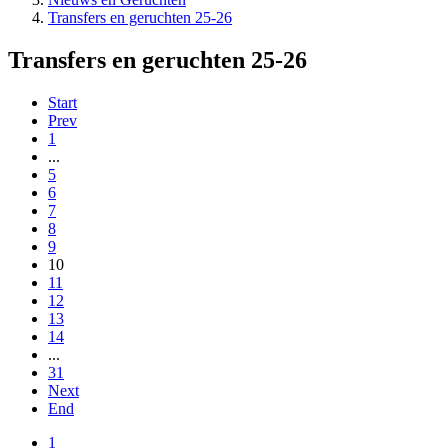
Transfers en geruchten 25-26
Transfers en geruchten 25-26
Start
Prev
1
...
5
6
7
8
9
10
11
12
13
14
...
31
Next
End
1