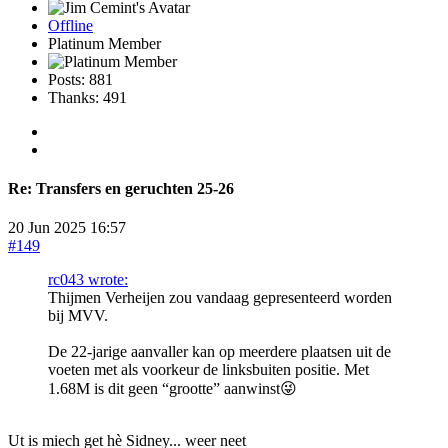
Offline
Platinum Member
Posts: 881
Thanks: 491
Re:
Transfers en geruchten 25-26
20 Jun 2025 16:57
#149
rc043 wrote:
Thijmen Verheijen zou vandaag gepresenteerd worden
bij MVV.
De 22-jarige aanvaller kan op meerdere plaatsen uit de
voeten met als voorkeur de linksbuiten positie. Met
1.68M is dit geen “grootte” aanwinst😜
Ut is miech get hè Sidney... weer neet