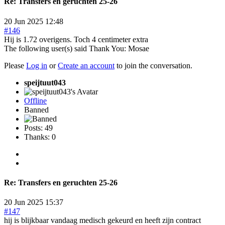
Re:
Transfers en geruchten 25-26
20 Jun 2025 12:48
#146
Hij is 1.72 overigens. Toch 4 centimeter extra
The following user(s) said Thank You:
Mosae
Please
Log in
or
Create an account
to join the conversation.
speijtuut043
Offline
Banned
Posts: 49
Thanks: 0
Re:
Transfers en geruchten 25-26
20 Jun 2025 15:37
#147
hij is blijkbaar vandaag medisch gekeurd en heeft zijn contract