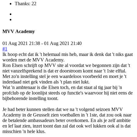
Thanks: 22
MVV Academy
01 Aug 2021 21:38
-
01 Aug 2021 21:40
#1
Ik hoop echt dat ik 't helemaal mis heb, maar ik denk dat 't niks gaat
worden met de MVV Academy.
Ron Elsen schrijft op MVV site al voordat we begonnen zijn dat 't
niet vanzelfsprekend is dat er doorstroom komt naar 't 1ste elftal.
Met zo'n instelling stel je een waardeloos voorbeeld en moet je 't
inderdaad niet gek vinden als 't plan niet lukt.
Wat 'n ambtenaar is die Elsen toch, en dat staat al tig jaar bij 'n
profclub op de loonlijst steeds op functie's waarvoor hij niet eens de
bijbehorende instelling toont.
Je had beter kunnen stellen dat we na 't volgend seizoen MVV
Academy in de Geusselt zien voetballen in 't 1ste, dat zou ook naar
de betalende ambassadeurs beter overkomen. En als je zelf ambitie
en lef laat zien, inzet toont dan zal dat ook wel lukken ook al is dat
misschien 'n hele klus.