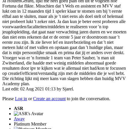
Ja HoutenGerard, lijkt me heel goed plan om uit te vogelen hoe
Fortuna dat flikte. Misschien dat 't Wels en assistent en MVV staf
lukt om in 12 maanden tijd 1 speler klaar te stomen om bij 't eerste
elftal aan te sluiten, maar als je 't niet eens als doel stelt of helemaal
niet probeert lukt 't zeker niet. Ja dan kun je beter eerst proberen alle
voorwaarden/facaliteiten/middelen te realiseren voor 'n top
jeugdopleiding, dat gaat naar verwachting jaren duren en we moeten
dan niet eens rekenen dat er de eerste 5 jaar er doorstroom naar 't
eerste zou zijn. Ik zie liever lef en inzet/bezieling en dat 't niet
meteen lukt of met vallen en opstaan gaat dan 't huidige plan, maar
dat is mijn persoonlijke smaak en prima dat jij er anders over denkt.
Vroeger was er 'n formule 1 team van Peter Sauber, 'n man uit
Zwitserland, die haalde met weinig middelen abnormaal goede
resultaten door ipv te kijken wat ie allemaal niet had/kon te focussen
op creatief/efficient/verstandig zijn met de middelen die je wel hebt.
Die richting lijkt mij meer kans van slagen hebben dan huidig MVV
Academy plan.
Last edit: 02 Aug 2021 01:13 by
Sjarel
.
Please
Log in
or
Create an account
to join the conversation.
ASR
Away
Platinum Member