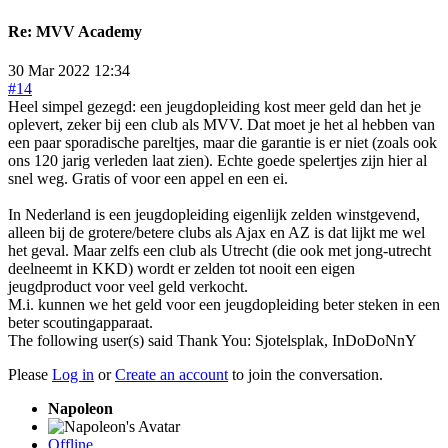
Re:
MVV Academy
30 Mar 2022 12:34
#14
Heel simpel gezegd: een jeugdopleiding kost meer geld dan het je
oplevert, zeker bij een club als MVV. Dat moet je het al hebben van
een paar sporadische pareltjes, maar die garantie is er niet (zoals ook
ons 120 jarig verleden laat zien). Echte goede spelertjes zijn hier al
snel weg. Gratis of voor een appel en een ei.
In Nederland is een jeugdopleiding eigenlijk zelden winstgevend,
alleen bij de grotere/betere clubs als Ajax en AZ is dat lijkt me wel
het geval. Maar zelfs een club als Utrecht (die ook met jong-utrecht
deelneemt in KKD) wordt er zelden tot nooit een eigen
jeugdproduct voor veel geld verkocht.
M.i. kunnen we het geld voor een jeugdopleiding beter steken in een
beter scoutingapparaat.
The following user(s) said Thank You:
Sjotelsplak
,
InDoDoNnY
Please
Log in
or
Create an account
to join the conversation.
Napoleon
Offline