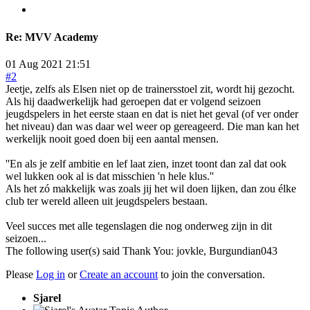
Re:
MVV Academy
01 Aug 2021 21:51
#2
Jeetje, zelfs als Elsen niet op de trainersstoel zit, wordt hij gezocht.
Als hij daadwerkelijk had geroepen dat er volgend seizoen
jeugdspelers in het eerste staan en dat is niet het geval (of ver onder
het niveau) dan was daar wel weer op gereageerd. Die man kan het
werkelijk nooit goed doen bij een aantal mensen.
''En als je zelf ambitie en lef laat zien, inzet toont dan zal dat ook
wel lukken ook al is dat misschien 'n hele klus.''
Als het zó makkelijk was zoals jij het wil doen lijken, dan zou élke
club ter wereld alleen uit jeugdspelers bestaan.
Veel succes met alle tegenslagen die nog onderweg zijn in dit
seizoen...
The following user(s) said Thank You:
jovkle
,
Burgundian043
Please
Log in
or
Create an account
to join the conversation.
Sjarel