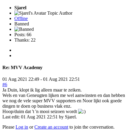
Sjarel
Topic Author
Offline
Banned
Posts: 66
Thanks: 22
Re:
MVV Academy
01 Aug 2021 22:49
-
01 Aug 2021 22:51
#6
Ja Duin, klopt ik lig alleen maar te zeiken.
Wels en van Geneugten lijken me wel aanwinsten en dan hebben
we nog de vele super MVV supporters en Noor lijkt ook goede
dingen te doen op business vlak enz.
Hoop/duim dat 't 'n mooi seizoen wordt
Last edit: 01 Aug 2021 22:51 by
Sjarel
.
Please
Log in
or
Create an account
to join the conversation.