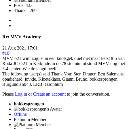
Posts: 433
Thanks: 269
Re:
MVV Academy
21 Aug 2021 17:01
#10
MVV o21 wint zojuist in een knotsgek duel met maar liefst 8-5 van
Roda JC O21 in Kerkrade.In de 78 ste minuut stond MVV nog met
5-4 achter. Wie de jeugd heeft...
The following user(s) said Thank You:
Ster_Drager
,
Ben Salemans
,
opadiehard
,
jovkle
,
Kloeteklaos
,
Gianni Bruno
,
bokkesprongen
,
Burgundian043
,
LRB
,
Jasonhum
Please
Log in
or
Create an account
to join the conversation.
bokkesprongen
Offline
Platinum Member