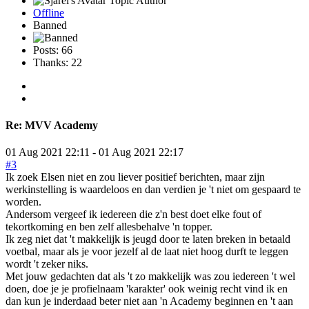
Topic Author
Offline
Banned
Posts: 66
Thanks: 22
Re:
MVV Academy
01 Aug 2021 22:11
-
01 Aug 2021 22:17
#3
Ik zoek Elsen niet en zou liever positief berichten, maar zijn
werkinstelling is waardeloos en dan verdien je 't niet om gespaard te
worden.
Andersom vergeef ik iedereen die z'n best doet elke fout of
tekortkoming en ben zelf allesbehalve 'n topper.
Ik zeg niet dat 't makkelijk is jeugd door te laten breken in betaald
voetbal, maar als je voor jezelf al de laat niet hoog durft te leggen
wordt 't zeker niks.
Met jouw gedachten dat als 't zo makkelijk was zou iedereen 't wel
doen, doe je je profielnaam 'karakter' ook weinig recht vind ik en
dan kun je inderdaad beter niet aan 'n Academy beginnen en 't aan