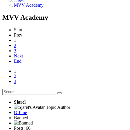
MVV Academy
MVV Academy
Start
Prev
1
2
3
Next
End
1
2
3
Sjarel
Topic Author
Offline
Banned
Posts: 66