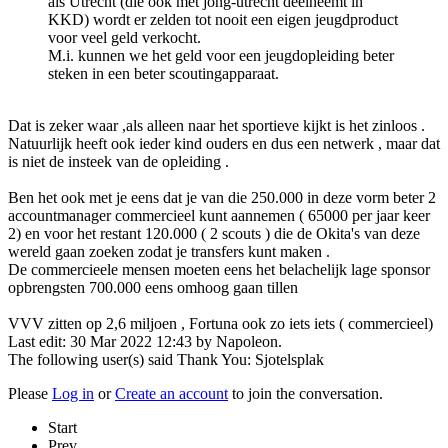
als Utrecht (die ook met jong-utrecht deelneemt in
KKD) wordt er zelden tot nooit een eigen jeugdproduct
voor veel geld verkocht.
M.i. kunnen we het geld voor een jeugdopleiding beter
steken in een beter scoutingapparaat.
Dat is zeker waar ,als alleen naar het sportieve kijkt is het zinloos .
Natuurlijk heeft ook ieder kind ouders en dus een netwerk , maar dat
is niet de insteek van de opleiding .
Ben het ook met je eens dat je van die 250.000 in deze vorm beter 2
accountmanager commercieel kunt aannemen ( 65000 per jaar keer
2) en voor het restant 120.000 ( 2 scouts ) die de Okita's van deze
wereld gaan zoeken zodat je transfers kunt maken .
De commercieele mensen moeten eens het belachelijk lage sponsor
opbrengsten 700.000 eens omhoog gaan tillen
VVV zitten op 2,6 miljoen , Fortuna ook zo iets iets ( commercieel)
Last edit: 30 Mar 2022 12:43 by
Napoleon
.
The following user(s) said Thank You:
Sjotelsplak
Please
Log in
or
Create an account
to join the conversation.
Start
Prev