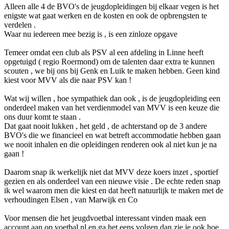
Alleen alle 4 de BVO's de jeugdopleidingen bij elkaar vegen is het
enigste wat gaat werken en de kosten en ook de opbrengsten te
verdelen .
Waar nu iedereen mee bezig is , is een zinloze opgave
Temeer omdat een club als PSV al een afdeling in Linne heeft
opgetuigd ( regio Roermond) om de talenten daar extra te kunnen
scouten , we bij ons bij Genk en Luik te maken hebben. Geen kind
kiest voor MVV als die naar PSV kan !
Wat wij willen , hoe sympathiek dan ook , is de jeugdopleiding een
onderdeel maken van het verdienmodel van MVV is een keuze die
ons duur komt te staan .
Dat gaat nooit lukken , het geld , de achterstand op de 3 andere
BVO's die we financieel en wat betreft accommodatie hebben gaan
we nooit inhalen en die opleidingen renderen ook al niet kun je na
gaan !
Daarom snap ik werkelijk niet dat MVV deze koers inzet , sportief
gezien en als onderdeel van een nieuwe visie . De echte reden snap
ik wel waarom men die kiest en dat heeft natuurlijk te maken met de
verhoudingen Elsen , van Marwijk en Co
Voor mensen die het jeugdvoetbal interessant vinden maak een
account aan op voetbal.nl en ga het eens volgen dan zie je ook hoe