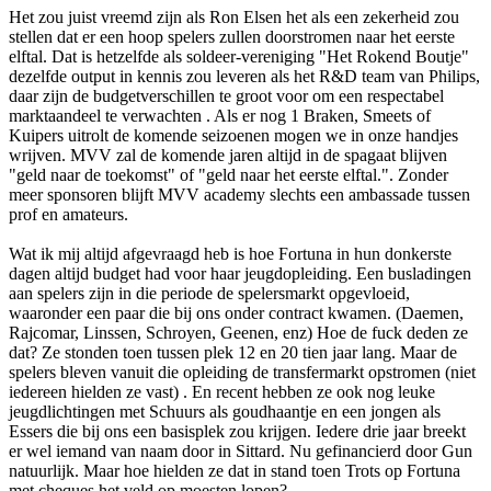
Het zou juist vreemd zijn als Ron Elsen het als een zekerheid zou
stellen dat er een hoop spelers zullen doorstromen naar het eerste
elftal. Dat is hetzelfde als soldeer-vereniging "Het Rokend Boutje"
dezelfde output in kennis zou leveren als het R&D team van Philips,
daar zijn de budgetverschillen te groot voor om een respectabel
marktaandeel te verwachten . Als er nog 1 Braken, Smeets of
Kuipers uitrolt de komende seizoenen mogen we in onze handjes
wrijven. MVV zal de komende jaren altijd in de spagaat blijven
"geld naar de toekomst" of "geld naar het eerste elftal.". Zonder
meer sponsoren blijft MVV academy slechts een ambassade tussen
prof en amateurs.
Wat ik mij altijd afgevraagd heb is hoe Fortuna in hun donkerste
dagen altijd budget had voor haar jeugdopleiding. Een busladingen
aan spelers zijn in die periode de spelersmarkt opgevloeid,
waaronder een paar die bij ons onder contract kwamen. (Daemen,
Rajcomar, Linssen, Schroyen, Geenen, enz) Hoe de fuck deden ze
dat? Ze stonden toen tussen plek 12 en 20 tien jaar lang. Maar de
spelers bleven vanuit die opleiding de transfermarkt opstromen (niet
iedereen hielden ze vast) . En recent hebben ze ook nog leuke
jeugdlichtingen met Schuurs als goudhaantje en een jongen als
Essers die bij ons een basisplek zou krijgen. Iedere drie jaar breekt
er wel iemand van naam door in Sittard. Nu gefinancierd door Gun
natuurlijk. Maar hoe hielden ze dat in stand toen Trots op Fortuna
met cheques het veld op moesten lopen?