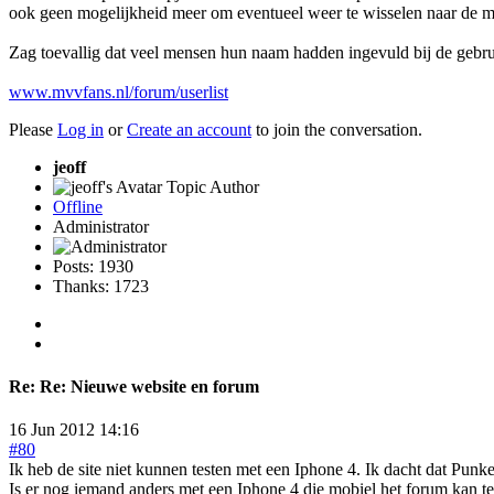
ook geen mogelijkheid meer om eventueel weer te wisselen naar de mo
Zag toevallig dat veel mensen hun naam hadden ingevuld bij de gebrui
www.mvvfans.nl/forum/userlist
Please
Log in
or
Create an account
to join the conversation.
jeoff
Topic Author
Offline
Administrator
Posts: 1930
Thanks: 1723
Re:
Re: Nieuwe website en forum
16 Jun 2012 14:16
#80
Ik heb de site niet kunnen testen met een Iphone 4. Ik dacht dat Punke
Is er nog iemand anders met een Iphone 4 die mobiel het forum kan te