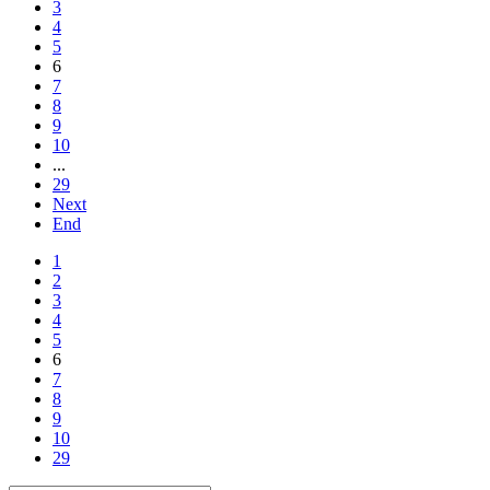
3
4
5
6
7
8
9
10
...
29
Next
End
1
2
3
4
5
6
7
8
9
10
29