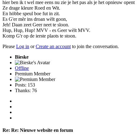
hier ben ik t wel mee eens nu zie je het pas als je het opnieuw opent
Ze drage kleure Roed en Wit.
En höbbe speul boe fut in zit.
Es G'er mèr ins droan wèlt goon,
Jeh! Daan zeet Geer neet te sloon.
Hup, Hup, Hup! MVV - es Geer wèlt MVV.
Komp G'r op de ierste plaots te stoon.
Please
Log in
or
Create an account
to join the conversation.
Bieske
Offline
Premium Member
Posts: 153
Thanks: 76
Re:
Re: Nieuwe website en forum