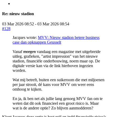
Re:
nieuw stadion
03 Mar 2026 08:52
-
03 Mar 2026 08:54
#128
Jacques wrote:
MVV: Nieuw stadion betere business
case dan opknappen Geusselt
Vanaf
morgen
vandaag een magazine met uitgebreide
uitleg, grafieken, "artist impression" van het nieuwe
stadion, financiële onderbouwing, noem maar op. De
digitale versie kan via de link hierboven ingezien
worden.
Wat mij betreft, buiten een suikeroom die met miljoenen
per jaar strooit, dé kans voor MVV om weer eens
omhoog te kijken.
En ja, ik ben net als jullie lang genoeg MVV fan om te
weten dat dit ook financieel een groot risico is. Maar
wat is de andere optie? Zo blijven aanmodderen?
Klopt Jacques deze optie is best reël en indd financieële risico’s