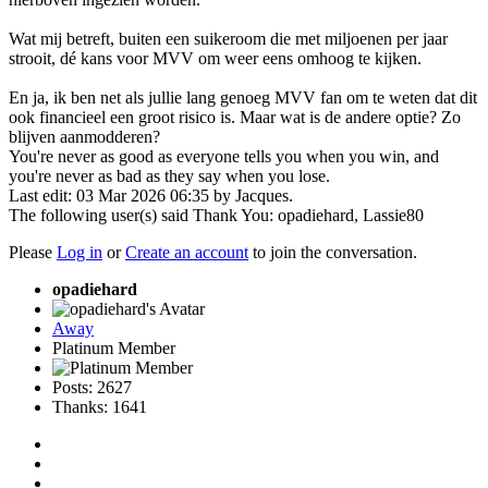
Wat mij betreft, buiten een suikeroom die met miljoenen per jaar
strooit, dé kans voor MVV om weer eens omhoog te kijken.
En ja, ik ben net als jullie lang genoeg MVV fan om te weten dat dit
ook financieel een groot risico is. Maar wat is de andere optie? Zo
blijven aanmodderen?
You're never as good as everyone tells you when you win, and
you're never as bad as they say when you lose.
Last edit: 03 Mar 2026 06:35 by
Jacques
.
The following user(s) said Thank You:
opadiehard
,
Lassie80
Please
Log in
or
Create an account
to join the conversation.
opadiehard
Away
Platinum Member
Posts: 2627
Thanks: 1641