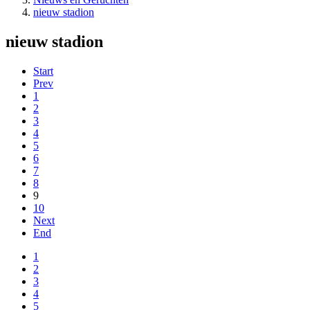
nieuw stadion
nieuw stadion
Start
Prev
1
2
3
4
5
6
7
8
9
10
Next
End
1
2
3
4
5