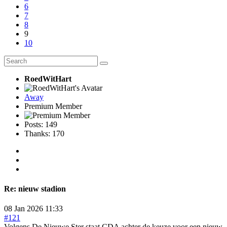
6
7
8
9
10
RoedWitHart
Away
Premium Member
Posts: 149
Thanks: 170
Re:
nieuw stadion
08 Jan 2026 11:33
#121
Volgens De Nieuwe Ster staat CDA achter de keuze voor een nieuw