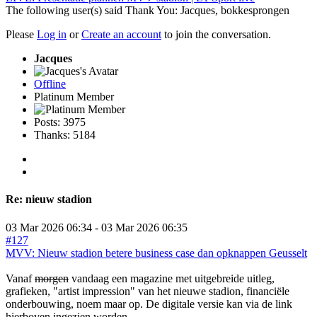
The following user(s) said Thank You:
Jacques
,
bokkesprongen
Please
Log in
or
Create an account
to join the conversation.
Jacques
Offline
Platinum Member
Posts: 3975
Thanks: 5184
Re:
nieuw stadion
03 Mar 2026 06:34
-
03 Mar 2026 06:35
#127
MVV: Nieuw stadion betere business case dan opknappen Geusselt
Vanaf
morgen
vandaag een magazine met uitgebreide uitleg,
grafieken, "artist impression" van het nieuwe stadion, financiële
onderbouwing, noem maar op. De digitale versie kan via de link
hierboven ingezien worden.