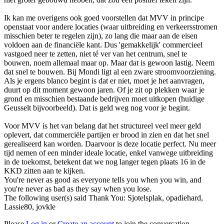
Ik kan me overigens ook goed voorstellen dat MVV in principe
openstaat voor andere locaties (waar uitbreiding en verkeersstromen
misschien beter te regelen zijn), zo lang die maar aan de eisen
voldoen aan de financiële kant. Dus 'gemakkelijk' commercieel
vastgoed neer te zetten, niet té ver van het centrum, snel te
bouwen, noem allemaal maar op. Maar dat is gewoon lastig. Neem
dat snel te bouwen. Bij Mondi ligt al een zware stroomvoorziening.
Als je ergens blanco begint is dat er niet, moet je het aanvragen,
duurt op dit moment gewoon jaren. Of je zit op plekken waar je
grond en misschien bestaande bedrijven moet uitkopen (huidige
Geusselt bijvoorbeeld). Dat is geld weg nog voor je begint.
Voor MVV is het van belang dat het structureel veel meer geld
oplevert, dat commerciële partijen er brood in zien en dat het snel
gerealiseerd kan worden. Daarvoor is deze locatie perfect. Nu meer
tijd nemen of een minder ideale locatie, enkel vanwege uitbreiding
in de toekomst, betekent dat we nog langer tegen plaats 16 in de
KKD zitten aan te kijken.
You're never as good as everyone tells you when you win, and
you're never as bad as they say when you lose.
The following user(s) said Thank You:
Sjotelsplak
,
opadiehard
,
Lassie80
,
jovkle
Please
Log in
or
Create an account
to join the conversation.