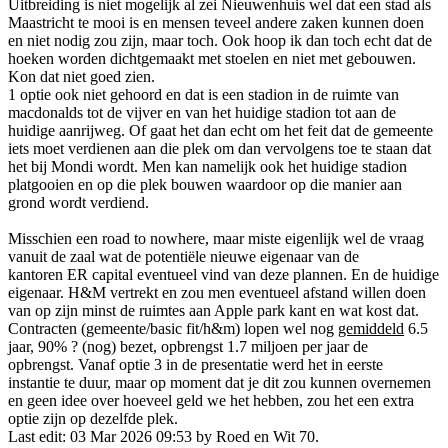
Uitbreiding is niet mogelijk al zei Nieuwenhuis wel dat een stad als
Maastricht te mooi is en mensen teveel andere zaken kunnen doen
en niet nodig zou zijn, maar toch. Ook hoop ik dan toch echt dat de
hoeken worden dichtgemaakt met stoelen en niet met gebouwen.
Kon dat niet goed zien.
1 optie ook niet gehoord en dat is een stadion in de ruimte van
macdonalds tot de vijver en van het huidige stadion tot aan de
huidige aanrijweg. Of gaat het dan echt om het feit dat de gemeente
iets moet verdienen aan die plek om dan vervolgens toe te staan dat
het bij Mondi wordt. Men kan namelijk ook het huidige stadion
platgooien en op die plek bouwen waardoor op die manier aan
grond wordt verdiend.
Misschien een road to nowhere, maar miste eigenlijk wel de vraag
vanuit de zaal wat de potentiële nieuwe eigenaar van de
kantoren ER capital eventueel vind van deze plannen. En de huidige
eigenaar. H&M vertrekt en zou men eventueel afstand willen doen
van op zijn minst de ruimtes aan Apple park kant en wat kost dat.
Contracten (gemeente/basic fit/h&m) lopen wel nog
gemiddeld
6.5
jaar, 90% ? (nog) bezet, opbrengst 1.7 miljoen per jaar de
opbrengst. Vanaf optie 3 in de presentatie werd het in eerste
instantie te duur, maar op moment dat je dit zou kunnen overnemen
en geen idee over hoeveel geld we het hebben, zou het een extra
optie zijn op dezelfde plek.
Last edit: 03 Mar 2026 09:53 by
Roed en Wit 70
.