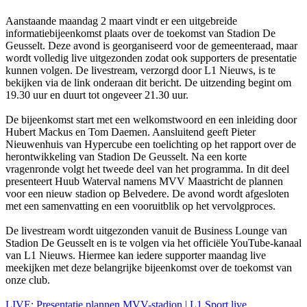
Aanstaande maandag 2 maart vindt er een uitgebreide
informatiebijeenkomst plaats over de toekomst van Stadion De
Geusselt. Deze avond is georganiseerd voor de gemeenteraad, maar
wordt volledig live uitgezonden zodat ook supporters de presentatie
kunnen volgen. De livestream, verzorgd door L1 Nieuws, is te
bekijken via de link onderaan dit bericht. De uitzending begint om
19.30 uur en duurt tot ongeveer 21.30 uur.
De bijeenkomst start met een welkomstwoord en een inleiding door
Hubert Mackus en Tom Daemen. Aansluitend geeft Pieter
Nieuwenhuis van Hypercube een toelichting op het rapport over de
herontwikkeling van Stadion De Geusselt. Na een korte
vragenronde volgt het tweede deel van het programma. In dit deel
presenteert Huub Waterval namens MVV Maastricht de plannen
voor een nieuw stadion op Belvedere. De avond wordt afgesloten
met een samenvatting en een vooruitblik op het vervolgproces.
De livestream wordt uitgezonden vanuit de Business Lounge van
Stadion De Geusselt en is te volgen via het officiële YouTube-kanaal
van L1 Nieuws. Hiermee kan iedere supporter maandag live
meekijken met deze belangrijke bijeenkomst over de toekomst van
onze club.
LIVE: Presentatie plannen MVV-stadion | L1 Sport live