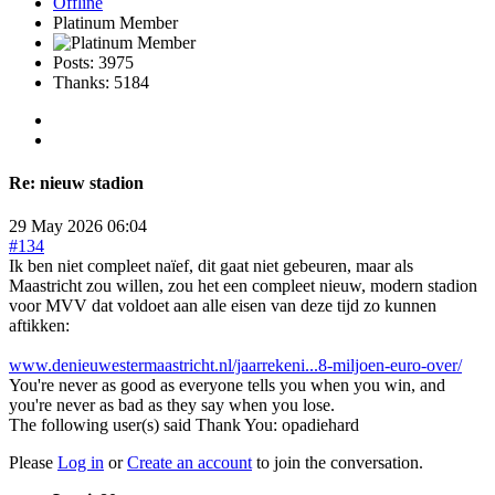
Offline
Platinum Member
Posts: 3975
Thanks: 5184
Re:
nieuw stadion
29 May 2026 06:04
#134
Ik ben niet compleet naïef, dit gaat niet gebeuren, maar als
Maastricht zou willen, zou het een compleet nieuw, modern stadion
voor MVV dat voldoet aan alle eisen van deze tijd zo kunnen
aftikken:
www.denieuwestermaastricht.nl/jaarrekeni...8-miljoen-euro-over/
You're never as good as everyone tells you when you win, and
you're never as bad as they say when you lose.
The following user(s) said Thank You:
opadiehard
Please
Log in
or
Create an account
to join the conversation.