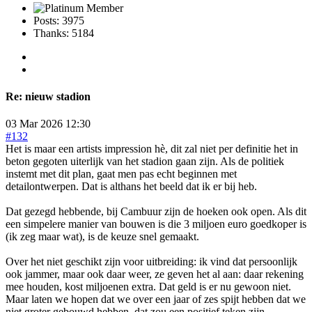
Posts: 3975
Thanks: 5184
Re:
nieuw stadion
03 Mar 2026 12:30
#132
Het is maar een artists impression hè, dit zal niet per definitie het in
beton gegoten uiterlijk van het stadion gaan zijn. Als de politiek
instemt met dit plan, gaat men pas echt beginnen met
detailontwerpen. Dat is althans het beeld dat ik er bij heb.
Dat gezegd hebbende, bij Cambuur zijn de hoeken ook open. Als dit
een simpelere manier van bouwen is die 3 miljoen euro goedkoper is
(ik zeg maar wat), is de keuze snel gemaakt.
Over het niet geschikt zijn voor uitbreiding: ik vind dat persoonlijk
ook jammer, maar ook daar weer, ze geven het al aan: daar rekening
mee houden, kost miljoenen extra. Dat geld is er nu gewoon niet.
Maar laten we hopen dat we over een jaar of zes spijt hebben dat we
niet groter gebouwd hebben, dat zou een positief teken zijn.