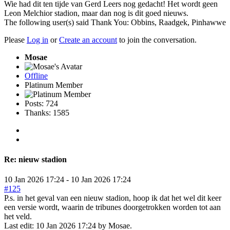
Wie had dit ten tijde van Gerd Leers nog gedacht! Het wordt geen
Leon Melchior stadion, maar dan nog is dit goed nieuws.
The following user(s) said Thank You:
Obbins
,
Raadgek
,
Pinhawwe
Please
Log in
or
Create an account
to join the conversation.
Mosae
Offline
Platinum Member
Posts: 724
Thanks: 1585
Re:
nieuw stadion
10 Jan 2026 17:24
-
10 Jan 2026 17:24
#125
P.s. in het geval van een nieuw stadion, hoop ik dat het wel dit keer
een versie wordt, waarin de tribunes doorgetrokken worden tot aan
het veld.
Last edit: 10 Jan 2026 17:24 by
Mosae
.