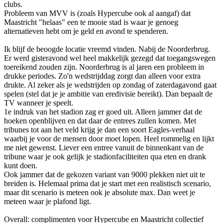
clubs.
Probleem van MVV is (zoals Hypercube ook al aangaf) dat
Maastricht "helaas" een te mooie stad is waar je genoeg
alternatieven hebt om je geld en avond te spenderen.
Ik blijf de beoogde locatie vreemd vinden. Nabij de Noorderbrug.
Er werd gisteravond wel heel makkelijk gezegd dat toegangswegen
toereikend zouden zijn. Noorderbrug is al jaren een probleem in
drukke periodes. Zo'n wedstrijddag zorgt dan alleen voor extra
drukte. Al zeker als je wedstrijden op zondag of zaterdagavond gaat
spelen (stel dat je je ambitie van eredivisie bereikt). Dan bepaalt de
TV wanneer je speelt.
1e indruk van het stadion zag er goed uit. Alleen jammer dat de
hoeken openblijven en dat daar de entrees zullen komen. Met
tribunes tot aan het veld krijg je dan een soort Eagles-verhaal
waarbij je voor de mensen door moet lopen. Heel rommelig en lijkt
me niet gewenst. Liever een entree vanuit de binnenkant van de
tribune waar je ook gelijk je stadionfaciliteiten qua eten en drank
kunt doen.
Ook jammer dat de gekozen variant van 9000 plekken niet uit te
breiden is. Helemaal prima dat je start met een realistisch scenario,
maar dit scenario is meteen ook je absolute max. Dan weet je
meteen waar je plafond ligt.
Overall: complimenten voor Hypercube en Maastricht collectief