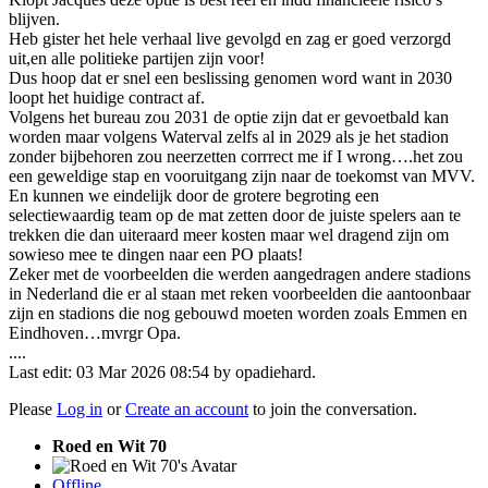
blijven.
Heb gister het hele verhaal live gevolgd en zag er goed verzorgd
uit,en alle politieke partijen zijn voor!
Dus hoop dat er snel een beslissing genomen word want in 2030
loopt het huidige contract af.
Volgens het bureau zou 2031 de optie zijn dat er gevoetbald kan
worden maar volgens Waterval zelfs al in 2029 als je het stadion
zonder bijbehoren zou neerzetten corrrect me if I wrong….het zou
een geweldige stap en vooruitgang zijn naar de toekomst van MVV.
En kunnen we eindelijk door de grotere begroting een
selectiewaardig team op de mat zetten door de juiste spelers aan te
trekken die dan uiteraard meer kosten maar wel dragend zijn om
sowieso mee te dingen naar een PO plaats!
Zeker met de voorbeelden die werden aangedragen andere stadions
in Nederland die er al staan met reken voorbeelden die aantoonbaar
zijn en stadions die nog gebouwd moeten worden zoals Emmen en
Eindhoven…mvrgr Opa.
....
Last edit: 03 Mar 2026 08:54 by
opadiehard
.
Please
Log in
or
Create an account
to join the conversation.
Roed en Wit 70
Offline