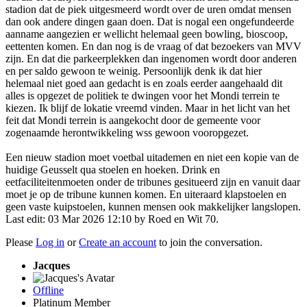
stadion dat de piek uitgesmeerd wordt over de uren omdat mensen
dan ook andere dingen gaan doen. Dat is nogal een ongefundeerde
aanname aangezien er wellicht helemaal geen bowling, bioscoop,
eettenten komen. En dan nog is de vraag of dat bezoekers van MVV
zijn. En dat die parkeerplekken dan ingenomen wordt door anderen
en per saldo gewoon te weinig. Persoonlijk denk ik dat hier
helemaal niet goed aan gedacht is en zoals eerder aangehaald dit
alles is opgezet de politiek te dwingen voor het Mondi terrein te
kiezen. Ik blijf de lokatie vreemd vinden. Maar in het licht van het
feit dat Mondi terrein is aangekocht door de gemeente voor
zogenaamde herontwikkeling wss gewoon vooropgezet.
Een nieuw stadion moet voetbal uitademen en niet een kopie van de
huidige Geusselt qua stoelen en hoeken. Drink en
eetfaciliteitenmoeten onder de tribunes gesitueerd zijn en vanuit daar
moet je op de tribune kunnen komen. En uiteraard klapstoelen en
geen vaste kuipstoelen, kunnen mensen ook makkelijker langslopen.
Last edit: 03 Mar 2026 12:10 by
Roed en Wit 70
.
Please
Log in
or
Create an account
to join the conversation.
Jacques
Offline
Platinum Member