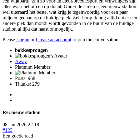
een wijkpartij, zijn zo voor amateur/breedtesport en vrijwilligers zijn
alles waar het om en op draait. Onder de streep is een nieuw stadion
wel uiteraard het beste, wat krijg je tegenwoordig voor een paar
miljoen gedaan op de huidige plek. Zelf hoop ik nog altijd dat er een
andere plek dan mondi wordt gevonden in de buurt van de huidige
stadion al lijkt dat haast onmogelijk.
Please
Log in
or
Create an account
to join the conversation.
bokkesprongen
Away
Platinum Member
Posts: 968
Thanks: 279
Re:
nieuw stadion
08 Jan 2026 22:18
#123
Een goede raad .