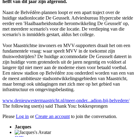
helft van dit jaar zijn afgerond.
Naast de Belvédère-plannen loopt er een apart traject over de
huidige stadionlocatie De Geusselt. Adviesbureau Hypercube stelde
eerder een 'Haalbaarheidsstudie herontwikkeling De Geusselt' op,
met meerdere scenario's voor die locatie. De verdieping van die
scenario's is inmiddels gestart, aldus het college.
Voor Maastrichtse inwoners en MVV-supporters draait het om een
fundamentele vraag: waar speelt MVV in de toekomst zijn
thuiswedstrijden? De huidige accommodatie De Geusselt dateert in
zijn huidige vorm grotendeels uit de jaren negentig en voldoet al
langere tijd niet meer aan de moderne eisen voor betaald voetbal.
Een nieuw stadion op Belvédère zou onderdeel worden van een van
de meest ambitieuze stadsontwikkelingsgebieden van Maastricht,
maar brengt ook uitdagingen met zich mee op het gebied van
infrastructuur en omgevingsbelasting.
www.denieuwestermaastricht.nl/meer-onder...adion-bij-belvedere/
The following user(s) said Thank You:
bokkesprongen
Please
Log in
or
Create an account
to join the conversation.
Jacques