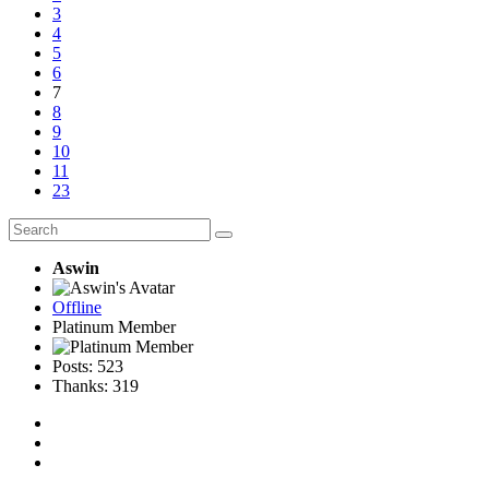
3
4
5
6
7
8
9
10
11
23
Aswin
Offline
Platinum Member
Posts: 523
Thanks: 319