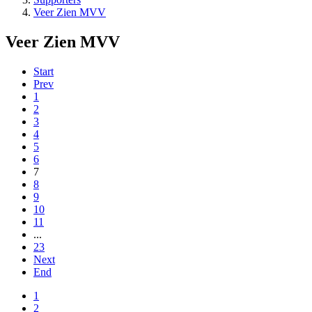
Veer Zien MVV
Veer Zien MVV
Start
Prev
1
2
3
4
5
6
7
8
9
10
11
...
23
Next
End
1
2