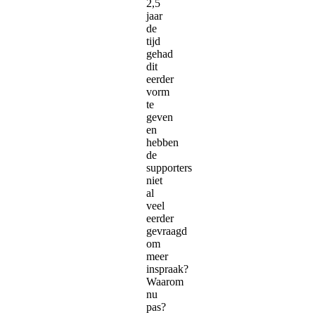
2,5
jaar
de
tijd
gehad
dit
eerder
vorm
te
geven
en
hebben
de
supporters
niet
al
veel
eerder
gevraagd
om
meer
inspraak?
Waarom
nu
pas?