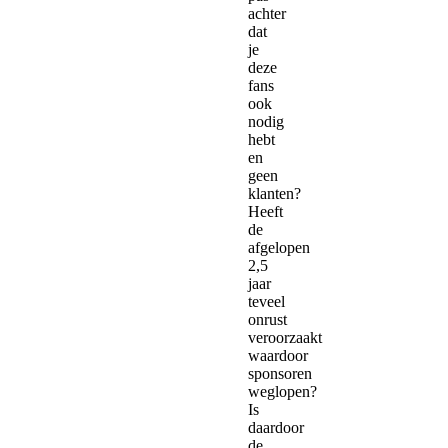
achter
dat
je
deze
fans
ook
nodig
hebt
en
geen
klanten?
Heeft
de
afgelopen
2,5
jaar
teveel
onrust
veroorzaakt
waardoor
sponsoren
weglopen?
Is
daardoor
de