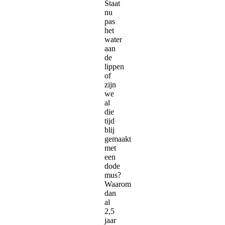
Staat
nu
pas
het
water
aan
de
lippen
of
zijn
we
al
die
tijd
blij
gemaakt
met
een
dode
mus?
Waarom
dan
al
2,5
jaar