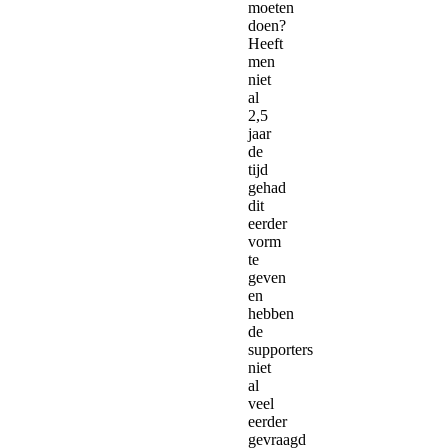
moeten
doen?
Heeft
men
niet
al
2,5
jaar
de
tijd
gehad
dit
eerder
vorm
te
geven
en
hebben
de
supporters
niet
al
veel
eerder
gevraagd