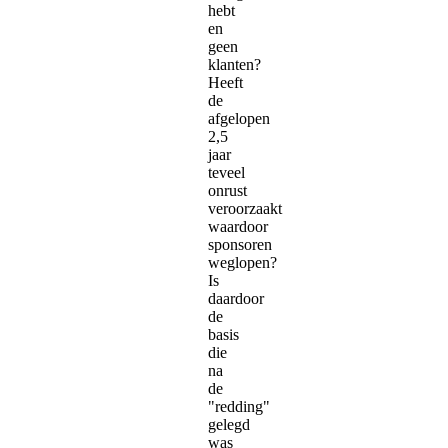
hebt
en
geen
klanten?
Heeft
de
afgelopen
2,5
jaar
teveel
onrust
veroorzaakt
waardoor
sponsoren
weglopen?
Is
daardoor
de
basis
die
na
de
"redding"
gelegd
was