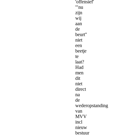
'offensief'
'"nu
zijn
wij
aan
de
beurt"
niet
een
beetje
te
laat?
Had
men
dit
niet
direct
na
de
wederopstanding
van
MVV
incl
nieuw
bestuur