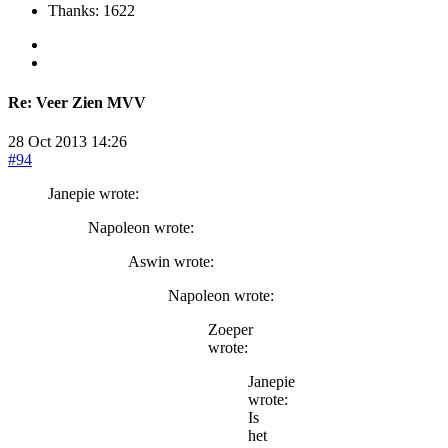
Thanks: 1622
Re:
Veer Zien MVV
28 Oct 2013 14:26
#94
Janepie wrote:
Napoleon wrote:
Aswin wrote:
Napoleon wrote:
Zoeper
wrote:
Janepie
wrote:
Is
het