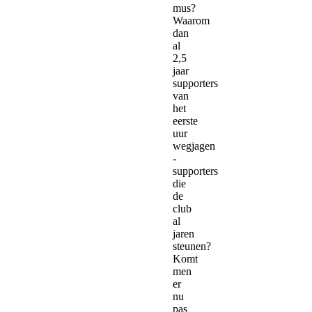
mus?
Waarom
dan
al
2,5
jaar
supporters
van
het
eerste
uur
wegjagen
-
supporters
die
de
club
al
jaren
steunen?
Komt
men
er
nu
pas