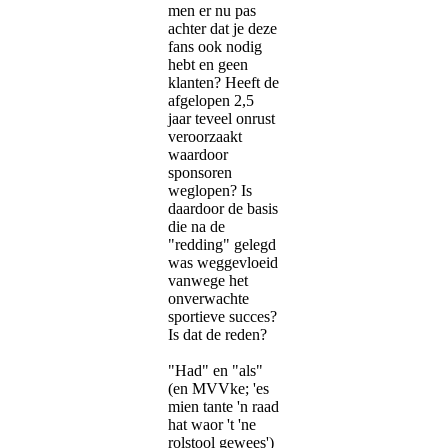
men er nu pas
achter dat je deze
fans ook nodig
hebt en geen
klanten? Heeft de
afgelopen 2,5
jaar teveel onrust
veroorzaakt
waardoor
sponsoren
weglopen? Is
daardoor de basis
die na de
"redding" gelegd
was weggevloeid
vanwege het
onverwachte
sportieve succes?
Is dat de reden?
"Had" en "als"
(en MVVke; 'es
mien tante 'n raad
hat waor 't 'ne
rolstool gewees')