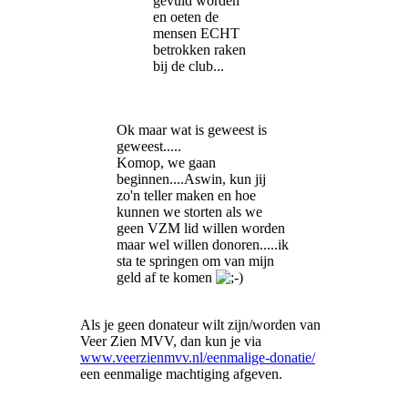
gevuld worden
en oeten de
mensen ECHT
betrokken raken
bij de club...
Ok maar wat is geweest is
geweest.....
Komop, we gaan
beginnen....Aswin, kun jij
zo'n teller maken en hoe
kunnen we storten als we
geen VZM lid willen worden
maar wel willen donoren.....ik
sta te springen om van mijn
geld af te komen
Als je geen donateur wilt zijn/worden van
Veer Zien MVV, dan kun je via
www.veerzienmvv.nl/eenmalige-donatie/
een eenmalige machtiging afgeven.