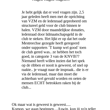
Je hebt gelijk dat er veel vragen zijn. 2,5
jaar geleden heeft men met de oprichting
van VZM en de ledenraad geprobeerd om
structureel geld voor de club binnen te
halen. VZM door maandelijkse donaties,
ledenraad door lidmaatschapsgeld in de
club te steken. Het lijkt er op dat het oude
Mestreechse gezegde heeft geregeerd
onder supporters ´T kump wel good` toen
de club gered was.. ze hebben het toch
goed, in categorie 3 van de KNVB??
Niemand heeft willen inzien dat het spek
op de ribben er nooit is geweest, of snel op
raakte.. je vraagt naar de inspraak.. die is er
via de ledenraad, maar dan moet die
achterban wel gevuld worden en oeten de
mensen ECHT betrokken raken bij de
club...
Ok maar wat is geweest is geweest.....
Komop, we gaan beginnen....Aswin, kun jij zo'n teller