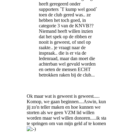
heeft geregeerd onder
supporters ´T kump wel good`
toen de club gered was.. ze
hebben het toch goed, in
categorie 3 van de KNVB??
Niemand heeft willen inzien
dat het spek op de ribben er
nooit is geweest, of snel op
raakte.. je vraagt naar de
inspraak.. die is er via de
ledenraad, maar dan moet die
achterban wel gevuld worden
en oeten de mensen ECHT
betrokken raken bij de club...
Ok maar wat is geweest is geweest.....
Komop, we gaan beginnen....Aswin, kun
jij zo'n teller maken en hoe kunnen we
storten als we geen VZM lid willen
worden maar wel willen donoren.....ik sta
te springen om van mijn geld af te komen