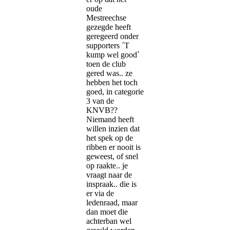
oude
Mestreechse
gezegde heeft
geregeerd onder
supporters ´T
kump wel good`
toen de club
gered was.. ze
hebben het toch
goed, in categorie
3 van de
KNVB??
Niemand heeft
willen inzien dat
het spek op de
ribben er nooit is
geweest, of snel
op raakte.. je
vraagt naar de
inspraak.. die is
er via de
ledenraad, maar
dan moet die
achterban wel