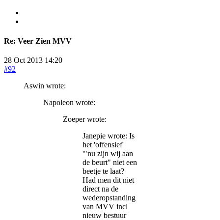
Re:
Veer Zien MVV
28 Oct 2013 14:20
#92
Aswin wrote:
Napoleon wrote:
Zoeper wrote:
Janepie wrote: Is
het 'offensief'
'"nu zijn wij aan
de beurt" niet een
beetje te laat?
Had men dit niet
direct na de
wederopstanding
van MVV incl
nieuw bestuur