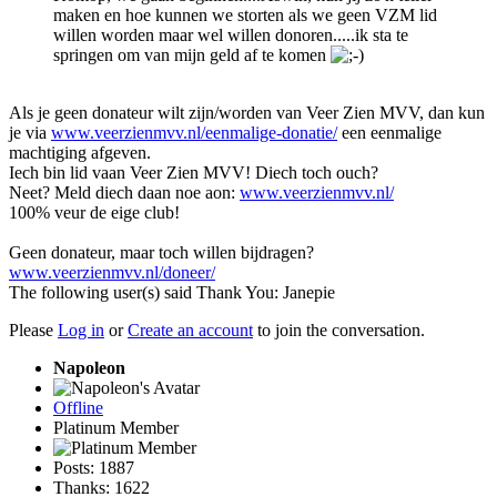
maken en hoe kunnen we storten als we geen VZM lid
willen worden maar wel willen donoren.....ik sta te
springen om van mijn geld af te komen
Als je geen donateur wilt zijn/worden van Veer Zien MVV, dan kun
je via
www.veerzienmvv.nl/eenmalige-donatie/
een eenmalige
machtiging afgeven.
Iech bin lid vaan Veer Zien MVV! Diech toch ouch?
Neet? Meld diech daan noe aon:
www.veerzienmvv.nl/
100% veur de eige club!
Geen donateur, maar toch willen bijdragen?
www.veerzienmvv.nl/doneer/
The following user(s) said Thank You:
Janepie
Please
Log in
or
Create an account
to join the conversation.
Napoleon
Offline
Platinum Member
Posts: 1887
Thanks: 1622