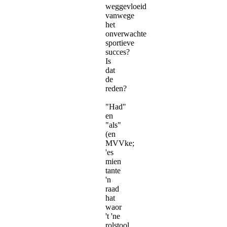
weggevloeid
vanwege
het
onverwachte
sportieve
succes?
Is
dat
de
reden?
"Had"
en
"als"
(en
MVVke;
'es
mien
tante
'n
raad
hat
waor
't 'ne
rolstool