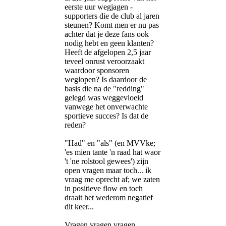
eerste uur wegjagen -
supporters die de club al jaren
steunen? Komt men er nu pas
achter dat je deze fans ook
nodig hebt en geen klanten?
Heeft de afgelopen 2,5 jaar
teveel onrust veroorzaakt
waardoor sponsoren
weglopen? Is daardoor de
basis die na de "redding"
gelegd was weggevloeid
vanwege het onverwachte
sportieve succes? Is dat de
reden?
"Had" en "als" (en MVVke;
'es mien tante 'n raad hat waor
't 'ne rolstool gewees') zijn
open vragen maar toch... ik
vraag me oprecht af; we zaten
in positieve flow en toch
draait het wederom negatief
dit keer...
Vragen vragen vragen....