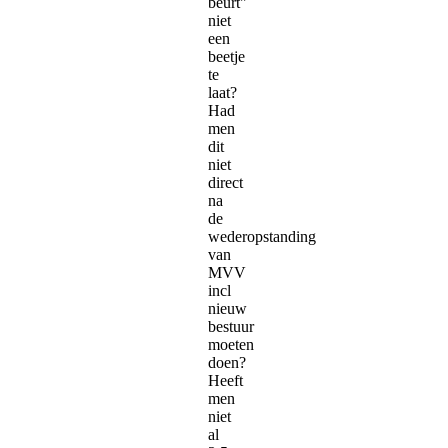
beurt"
niet
een
beetje
te
laat?
Had
men
dit
niet
direct
na
de
wederopstanding
van
MVV
incl
nieuw
bestuur
moeten
doen?
Heeft
men
niet
al