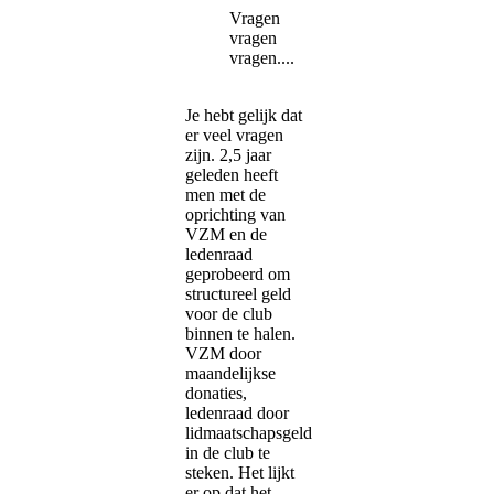
Vragen
vragen
vragen....
Je hebt gelijk dat
er veel vragen
zijn. 2,5 jaar
geleden heeft
men met de
oprichting van
VZM en de
ledenraad
geprobeerd om
structureel geld
voor de club
binnen te halen.
VZM door
maandelijkse
donaties,
ledenraad door
lidmaatschapsgeld
in de club te
steken. Het lijkt
er op dat het