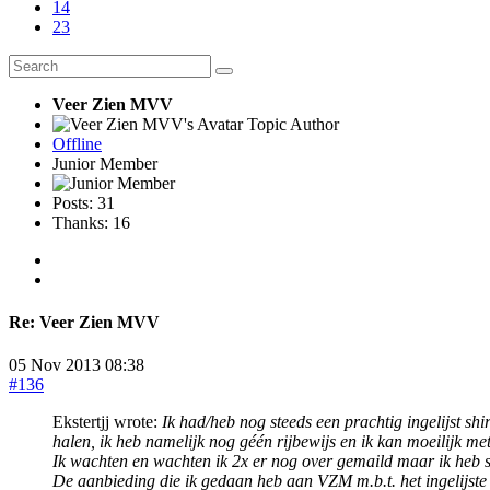
14
23
Veer Zien MVV
Topic Author
Offline
Junior Member
Posts: 31
Thanks: 16
Re:
Veer Zien MVV
05 Nov 2013 08:38
#136
Ekstertjj wrote:
Ik had/heb nog steeds een prachtig ingelijst s
halen, ik heb namelijk nog géén rijbewijs en ik kan moeilijk met 
Ik wachten en wachten ik 2x er nog over gemaild maar ik he
De aanbieding die ik gedaan heb aan VZM m.b.t. het ingelijste s