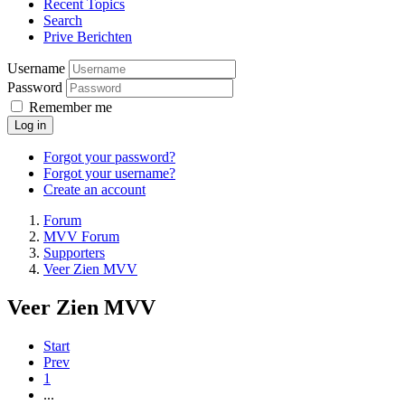
Recent Topics
Search
Prive Berichten
Username
Password
Remember me
Log in
Forgot your password?
Forgot your username?
Create an account
Forum
MVV Forum
Supporters
Veer Zien MVV
Veer Zien MVV
Start
Prev
1
...