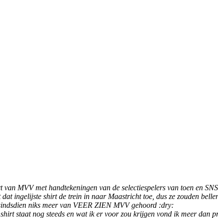
hirt van MVV met handtekeningen van de selectiespelers van toen en SN
dat ingelijste shirt de trein in naar Maastricht toe, dus ze zouden bellen
b sindsdien niks meer van VEER ZIEN MVV gehoord :dry:
hirt staat nog steeds en wat ik er voor zou krijgen vond ik meer dan pri