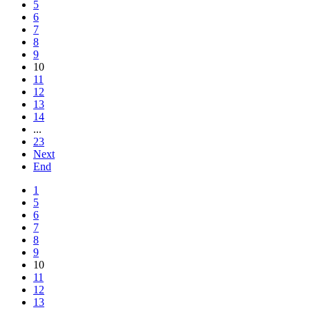
5
6
7
8
9
10
11
12
13
14
...
23
Next
End
1
5
6
7
8
9
10
11
12
13