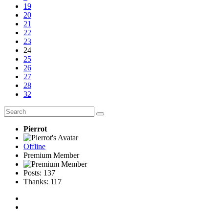
19
20
21
22
23
24
25
26
27
28
32
Pierrot
Offline
Premium Member
Posts: 137
Thanks: 117