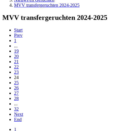
MVV transfergeruchten 2024-2025
MVV transfergeruchten 2024-2025
Start
Prev
1
...
19
20
21
22
23
24
25
26
27
28
...
32
Next
End
1