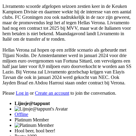
Livramento scoorde afgelopen seizoen zestien keer in de Keuken
Kampioen Divisie en daarmee wekte hij de interesse van een aantal
clubs. FC Groningen zou ook nadrukkelijk in de race zijn geweest,
maar de promovendus legt het af tegen Hellas Verona. Livramento
had nog een contract tot 2025 bij MVV, maar wat de Italianen voor
hem betalen is niet bekend. Maandagavond landt Livramento in
Italië om de transfer af te ronden.
Hellas Verona zal hopen op een zelfde scenario als gebeurde met
Tijjani Noslin. De Amsterdammer werd in januari 2024 voor drie
miljoen euro overgenomen van Fortuna Sittard, om vervolgens een
half jaar later voor 8,9 miljoen euro doorverkocht te worden aan SS
Lazio. Bij Verona zal Livramento gezelschap krijgen van Elayis
Tavsan die ook in januari 2024 werd gekocht van NEC. Ook
Jayden Braaf en Abdou Harroui staan onder contract bij Verona.
Please
Log in
or
Create an account
to join the conversation.
Lijnsje@tappunt
Offline
Platinum Member
Hool beer, hool beer!