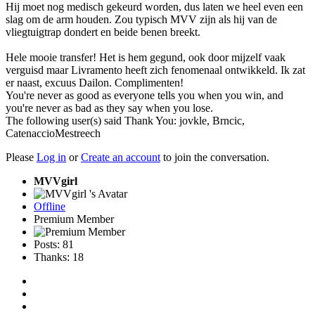
Hij moet nog medisch gekeurd worden, dus laten we heel even een
slag om de arm houden. Zou typisch MVV zijn als hij van de
vliegtuigtrap dondert en beide benen breekt.
Hele mooie transfer! Het is hem gegund, ook door mijzelf vaak
verguisd maar Livramento heeft zich fenomenaal ontwikkeld. Ik zat
er naast, excuus Dailon. Complimenten!
You're never as good as everyone tells you when you win, and
you're never as bad as they say when you lose.
The following user(s) said Thank You:
jovkle
,
Brncic
,
CatenaccioMestreech
Please
Log in
or
Create an account
to join the conversation.
MVVgirl
Offline
Premium Member
Posts: 81
Thanks: 18