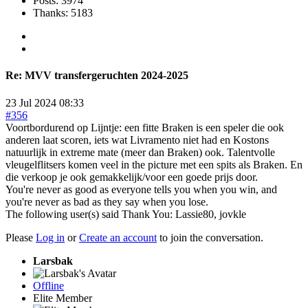
Posts: 3974
Thanks: 5183
Re:
MVV transfergeruchten 2024-2025
23 Jul 2024 08:33
#356
Voortbordurend op Lijntje: een fitte Braken is een speler die ook
anderen laat scoren, iets wat Livramento niet had en Kostons
natuurlijk in extreme mate (meer dan Braken) ook. Talentvolle
vleugelflitsers komen veel in the picture met een spits als Braken. En
die verkoop je ook gemakkelijk/voor een goede prijs door.
You're never as good as everyone tells you when you win, and
you're never as bad as they say when you lose.
The following user(s) said Thank You:
Lassie80
,
jovkle
Please
Log in
or
Create an account
to join the conversation.
Larsbak
Offline
Elite Member