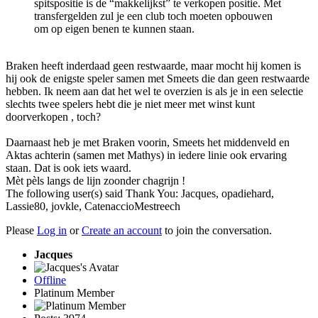
spitspositie is de “makkelijkst” te verkopen positie. Met
transfergelden zul je een club toch moeten opbouwen
om op eigen benen te kunnen staan.
Braken heeft inderdaad geen restwaarde, maar mocht hij komen is
hij ook de enigste speler samen met Smeets die dan geen restwaarde
hebben. Ik neem aan dat het wel te overzien is als je in een selectie
slechts twee spelers hebt die je niet meer met winst kunt
doorverkopen , toch?
Daarnaast heb je met Braken voorin, Smeets het middenveld en
Aktas achterin (samen met Mathys) in iedere linie ook ervaring
staan. Dat is ook iets waard.
Mèt pèls langs de lijn zoonder chagrijn !
The following user(s) said Thank You:
Jacques
,
opadiehard
,
Lassie80
,
jovkle
,
CatenaccioMestreech
Please
Log in
or
Create an account
to join the conversation.
Jacques
Offline
Platinum Member