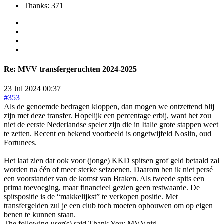
Thanks: 371
Re:
MVV transfergeruchten 2024-2025
23 Jul 2024 00:37
#353
Als de genoemde bedragen kloppen, dan mogen we ontzettend blij
zijn met deze transfer. Hopelijk een percentage erbij, want het zou
niet de eerste Nederlandse speler zijn die in Italie grote stappen weet
te zetten. Recent en bekend voorbeeld is ongetwijfeld Noslin, oud
Fortunees.
Het laat zien dat ook voor (jonge) KKD spitsen grof geld betaald zal
worden na één of meer sterke seizoenen. Daarom ben ik niet persé
een voorstander van de komst van Braken. Als tweede spits een
prima toevoeging, maar financieel gezien geen restwaarde. De
spitspositie is de “makkelijkst” te verkopen positie. Met
transfergelden zul je een club toch moeten opbouwen om op eigen
benen te kunnen staan.
The following user(s) said Thank You:
MVVgirl