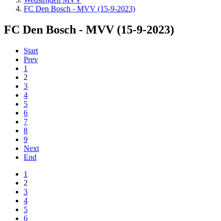
FC Den Bosch - MVV (15-9-2023)
FC Den Bosch - MVV (15-9-2023)
Start
Prev
1
2
3
4
5
6
7
8
9
Next
End
1
2
3
4
5
6