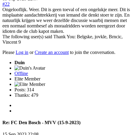
#22
Ongelooflijk. Weer. Dit is geen toeval of een ongelukje meer. Dit is
misplaatste aandachttrekkerij van iemand die denkt stoer te zijn. En
natuurlijk krijgen we weer dezelfde discussie waarbij mensen met
een normaal normbesef als moraalridders worden neergezet door
idioten die de club kapot maken.
The following user(s) said Thank You:
Belgske
,
jovkle
,
Brncic
,
Vincent 9
Please
Log in
or
Create an account
to join the conversation.
Duin
Offline
Elite Member
Posts: 314
Thanks: 479
Re:
FC Den Bosch - MVV (15-9-2023)
15 Sep 2023 22:08