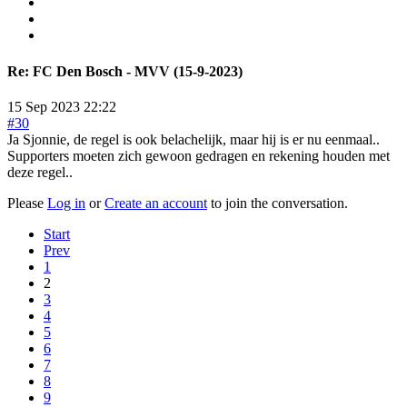
Re:
FC Den Bosch - MVV (15-9-2023)
15 Sep 2023 22:22
#30
Ja Sjonnie, de regel is ook belachelijk, maar hij is er nu eenmaal..
Supporters moeten zich gewoon gedragen en rekening houden met
deze regel..
Please
Log in
or
Create an account
to join the conversation.
Start
Prev
1
2
3
4
5
6
7
8
9