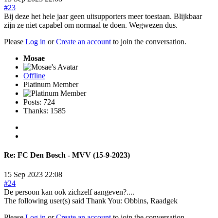
#23
Bij deze het hele jaar geen uitsupporters meer toestaan. Blijkbaar
zijn ze niet capabel om normaal te doen. Wegwezen dus.
Please
Log in
or
Create an account
to join the conversation.
Mosae
Offline
Platinum Member
Posts: 724
Thanks: 1585
Re:
FC Den Bosch - MVV (15-9-2023)
15 Sep 2023 22:08
#24
De persoon kan ook zichzelf aangeven?....
The following user(s) said Thank You:
Obbins
,
Raadgek
Please
Log in
or
Create an account
to join the conversation.