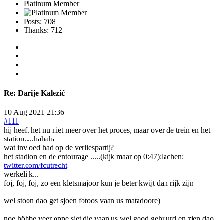
Platinum Member
Posts: 708
Thanks: 712
Re:
Darije Kalezić
10 Aug 2021 21:36
#111
hij heeft het nu niet meer over het proces, maar over de trein en het
station.....hahaha
wat invloed had op de verliespartij?
het stadion en de entourage .....(kijk maar op 0:47):lachen:
twitter.com/fcutrecht
werkelijk...
foj, foj, foj, zo een kletsmajoor kun je beter kwijt dan rijk zijn
wel stoon dao get sjoen fotoos vaan us matadoore)
noe höbbe veer oppe sjet die vaan us wel good gehuurd en zien dao