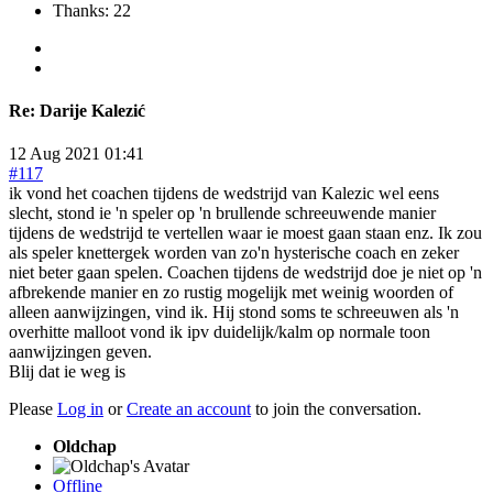
Thanks: 22
Re:
Darije Kalezić
12 Aug 2021 01:41
#117
ik vond het coachen tijdens de wedstrijd van Kalezic wel eens
slecht, stond ie 'n speler op 'n brullende schreeuwende manier
tijdens de wedstrijd te vertellen waar ie moest gaan staan enz. Ik zou
als speler knettergek worden van zo'n hysterische coach en zeker
niet beter gaan spelen. Coachen tijdens de wedstrijd doe je niet op 'n
afbrekende manier en zo rustig mogelijk met weinig woorden of
alleen aanwijzingen, vind ik. Hij stond soms te schreeuwen als 'n
overhitte malloot vond ik ipv duidelijk/kalm op normale toon
aanwijzingen geven.
Blij dat ie weg is
Please
Log in
or
Create an account
to join the conversation.
Oldchap
Offline