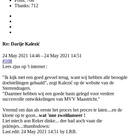
Posts: 708
Thanks: 712
Re:
Darije Kalezić
24 May 2021 14:46
-
24 May 2021 14:51
#108
Lees zjus op 't internet :
"Ik kijk met een goed gevoel terug, want wij hebben alle beoogde
doelstellingen gehaald", zegt Kalezić op de website van de
Sterrendragers.
"Daarmee hebben wij een goede basis gelegd voor verdere
succesvolle ontwikkelingen van MVV Maastricht."
Vreemd om dan als eerste het proces het proces te laten....en de
kloete op te goon...
wat 'nne zweitlanseer !
Liet miech aon Reker dinke... dee had aoch vaan die
präötsjes...:thumbsdown:
Last edit: 24 May 2021 14:51 by
LRB
.