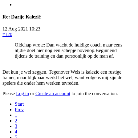
Re:
Darije Kalezić
12 Aug 2021 10:23
#120
Oldchap wrote: Dan wacht de huidige coach maar eens
af,die doet hier nog een schepje bovenop.Beginnend
tijdens de training en dan persoonlijk op de man af.
Dat kun je wel zeggen. Tegenover Wels is kalezic een rustige
trainer, maar blijkbaar werkt het wel, want volgens mij zijn de
spelers die onder hem werken tevreden.
Please
Log in
or
Create an account
to join the conversation.
Start
Prev
1
2
3
4
5