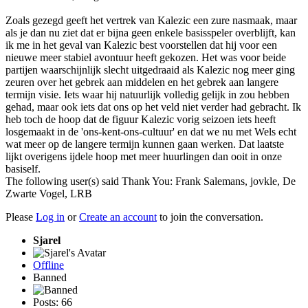
Zoals gezegd geeft het vertrek van Kalezic een zure nasmaak, maar
als je dan nu ziet dat er bijna geen enkele basisspeler overblijft, kan
ik me in het geval van Kalezic best voorstellen dat hij voor een
nieuwe meer stabiel avontuur heeft gekozen. Het was voor beide
partijen waarschijnlijk slecht uitgedraaid als Kalezic nog meer ging
zeuren over het gebrek aan middelen en het gebrek aan langere
termijn visie. Iets waar hij natuurlijk volledig gelijk in zou hebben
gehad, maar ook iets dat ons op het veld niet verder had gebracht. Ik
heb toch de hoop dat de figuur Kalezic vorig seizoen iets heeft
losgemaakt in de 'ons-kent-ons-cultuur' en dat we nu met Wels echt
wat meer op de langere termijn kunnen gaan werken. Dat laatste
lijkt overigens ijdele hoop met meer huurlingen dan ooit in onze
basiself.
The following user(s) said Thank You:
Frank Salemans
,
jovkle
,
De
Zwarte Vogel
,
LRB
Please
Log in
or
Create an account
to join the conversation.
Sjarel
Offline
Banned
Posts: 66