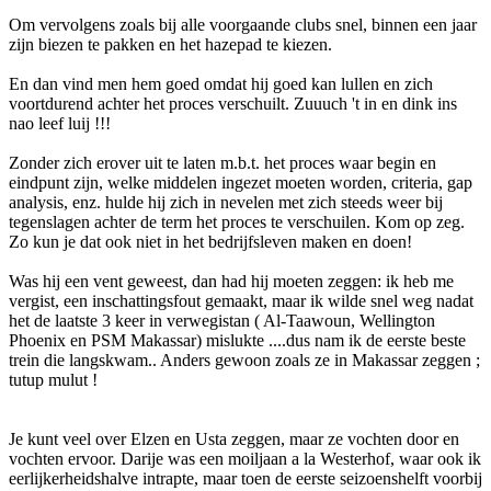
Om vervolgens zoals bij alle voorgaande clubs snel, binnen een jaar
zijn biezen te pakken en het hazepad te kiezen.
En dan vind men hem goed omdat hij goed kan lullen en zich
voortdurend achter het proces verschuilt. Zuuuch 't in en dink ins
nao leef luij !!!
Zonder zich erover uit te laten m.b.t. het proces waar begin en
eindpunt zijn, welke middelen ingezet moeten worden, criteria, gap
analysis, enz. hulde hij zich in nevelen met zich steeds weer bij
tegenslagen achter de term het proces te verschuilen. Kom op zeg.
Zo kun je dat ook niet in het bedrijfsleven maken en doen!
Was hij een vent geweest, dan had hij moeten zeggen: ik heb me
vergist, een inschattingsfout gemaakt, maar ik wilde snel weg nadat
het de laatste 3 keer in verwegistan ( Al-Taawoun, Wellington
Phoenix en PSM Makassar) mislukte ....dus nam ik de eerste beste
trein die langskwam.. Anders gewoon zoals ze in Makassar zeggen ;
tutup mulut !
Je kunt veel over Elzen en Usta zeggen, maar ze vochten door en
vochten ervoor. Darije was een moiljaan a la Westerhof, waar ook ik
eerlijkerheidshalve intrapte, maar toen de eerste seizoenshelft voorbij