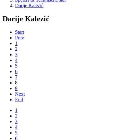
Darije Kalezić
Darije Kalezić
Start
Prev
1
2
3
4
5
6
7
8
9
Next
End
1
2
3
4
5
6