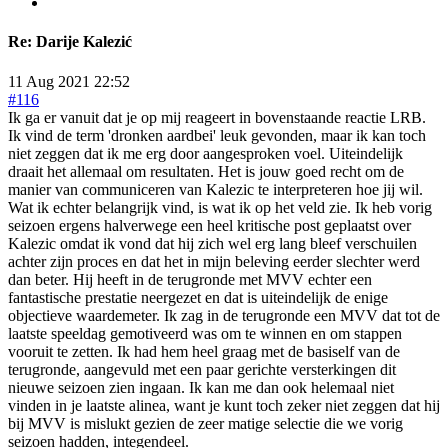
Re:
Darije Kalezić
11 Aug 2021 22:52
#116
Ik ga er vanuit dat je op mij reageert in bovenstaande reactie LRB.
Ik vind de term 'dronken aardbei' leuk gevonden, maar ik kan toch
niet zeggen dat ik me erg door aangesproken voel. Uiteindelijk
draait het allemaal om resultaten. Het is jouw goed recht om de
manier van communiceren van Kalezic te interpreteren hoe jij wil.
Wat ik echter belangrijk vind, is wat ik op het veld zie. Ik heb vorig
seizoen ergens halverwege een heel kritische post geplaatst over
Kalezic omdat ik vond dat hij zich wel erg lang bleef verschuilen
achter zijn proces en dat het in mijn beleving eerder slechter werd
dan beter. Hij heeft in de terugronde met MVV echter een
fantastische prestatie neergezet en dat is uiteindelijk de enige
objectieve waardemeter. Ik zag in de terugronde een MVV dat tot de
laatste speeldag gemotiveerd was om te winnen en om stappen
vooruit te zetten. Ik had hem heel graag met de basiself van de
terugronde, aangevuld met een paar gerichte versterkingen dit
nieuwe seizoen zien ingaan. Ik kan me dan ook helemaal niet
vinden in je laatste alinea, want je kunt toch zeker niet zeggen dat hij
bij MVV is mislukt gezien de zeer matige selectie die we vorig
seizoen hadden, integendeel.