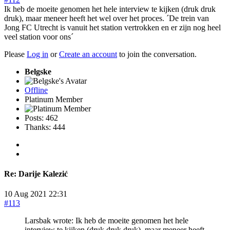
Ik heb de moeite genomen het hele interview te kijken (druk druk
druk), maar meneer heeft het wel over het proces. ´De trein van
Jong FC Utrecht is vanuit het station vertrokken en er zijn nog heel
veel station voor ons´
Please
Log in
or
Create an account
to join the conversation.
Belgske
Offline
Platinum Member
Posts: 462
Thanks: 444
Re:
Darije Kalezić
10 Aug 2021 22:31
#113
Larsbak wrote: Ik heb de moeite genomen het hele
interview te kijken (druk druk druk), maar meneer heeft