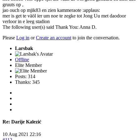
gruuts op ,
jao ouch op mjik83 en zien kammeraote :applaus:
mer is get te väöl ier um noe te zegke tot Jong Uu met daodoor
verloor in e leeg stadion
The following user(s) said Thank You:
Anna D.
Please
Log in
or
Create an account
to join the conversation.
Larsbak
Offline
Elite Member
Posts: 314
Thanks: 345
Re:
Darije Kalezić
10 Aug 2021 22:16
#112