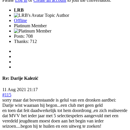
Please
Log in
or
Create an account
to join the conversation.
LRB
Topic Author
Offline
Platinum Member
Posts: 708
Thanks: 712
Re:
Darije Kalezić
11 Aug 2021 21:17
#115
sorry maar dat bovenstaande is gelul van een dronken aardbei:
Darije wist waaraan hij begon...een club met geen geld
en toen dat feit daadwerkelijk tot hem doordrong ,en zich realiseerde
dat MVV het ieder jaar met 5 selectiespelers aangevuld met een
veredeld jeugdteam moest doen aan het begin van ieder
seizoen....begon hij te huilen en een uitweg te zoeken!