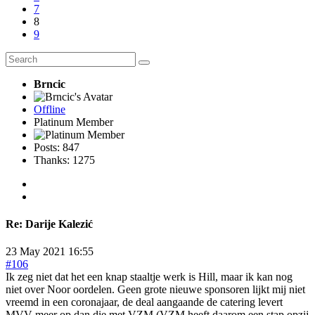
7
8
9
Brncic
Offline
Platinum Member
Posts: 847
Thanks: 1275
Re:
Darije Kalezić
23 May 2021 16:55
#106
Ik zeg niet dat het een knap staaltje werk is Hill, maar ik kan nog
niet over Noor oordelen. Geen grote nieuwe sponsoren lijkt mij niet
vreemd in een coronajaar, de deal aangaande de catering levert
MVV meer op dan die met VZM (VZM heeft daarom een stap opzij